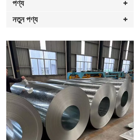
পণ্য
নতুন পণ্য