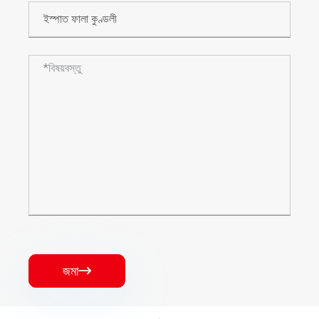
জমা
