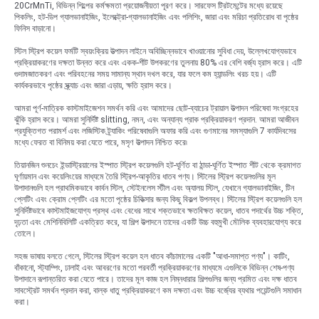
20CrMnTi, বিভিন্ন শিল্পের কর্মক্ষমতা প্রয়োজনীয়তা পূরণ করে। সারফেস ট্রিটমেন্টের মধ্যে রয়েছে
পিকলিং, হট-ডিপ গ্যালভানাইজিং, ইলেক্ট্রো-গ্যালভানাইজিং এবং পলিশিং, জারা এবং মরিচা প্রতিরোধ বা পৃষ্ঠের
ফিনিস বাড়ানো।
স্টিল স্ট্রিপ কয়েল ফর্মটি স্বয়ংক্রিয় উত্পাদন লাইনে অবিচ্ছিন্নভাবে খাওয়ানোর সুবিধা দেয়, উল্লেখযোগ্যভাবে
প্রক্রিয়াকরণের দক্ষতা উন্নত করে এবং একক-শীট উপকরণের তুলনায় 80% এর বেশি বর্জ্য হ্রাস করে। এটি
গুদামজাতকরণ এবং পরিবহনের সময় সামান্য স্থান দখল করে, যার ফলে কম হ্যান্ডলিং খরচ হয়। এটি
কার্যকরভাবে পৃষ্ঠের স্ক্র্যাচ এবং জারা এড়ায়, ক্ষতি হ্রাস করে।
আমরা পূর্ণ-মাত্রিক কাস্টমাইজেশন সমর্থন করি এবং আমাদের ছোট-ব্যাচের ট্রায়াল উত্পাদন পরিষেবা সংগ্রহের
ঝুঁকি হ্রাস করে। আমরা সুনির্দিষ্ট slitting, নমন, এবং অন্যান্য প্রাক প্রক্রিয়াকরণ প্রদান. আমরা আজীবন
প্রযুক্তিগত পরামর্শ এবং লজিস্টিক ট্র্যাকিং পরিষেবাগুলি অফার করি এবং গুণমানের সমস্যাগুলি 7 কার্যদিবসের
মধ্যে ফেরত বা বিনিময় করা যেতে পারে, মসৃণ উত্পাদন নিশ্চিত করে৷
তিয়ানজিন শুনচেং ইন্ডাস্ট্রিয়ালের ইস্পাত স্ট্রিপ কয়েলগুলি হট-ঘূর্ণিত বা ঠান্ডা-ঘূর্ণিত ইস্পাত শীট থেকে ক্রমাগত
ঘূর্ণায়মান এবং কয়েলিংয়ের মাধ্যমে তৈরি স্ট্রিপ-আকৃতির ধাতব পণ্য। স্টিলের স্ট্রিপ কয়েলগুলির মূল
উপাদানগুলি হল প্রাথমিকভাবে কার্বন স্টিল, স্টেইনলেস স্টীল এবং অ্যালয় স্টিল, যেখানে গ্যালভানাইজিং, টিন
প্লেটিং এবং ক্রোম প্লেটিং এর মতো পৃষ্ঠের চিকিত্সার জন্য কিছু বিকল্প উপলব্ধ। স্টিলের স্ট্রিপ কয়েলগুলি হল
সুনির্দিষ্টভাবে কাস্টমাইজযোগ্য প্রস্থ এবং বেধের সাথে শক্তভাবে ক্ষতবিক্ষত কয়েল, ধাতব পদার্থের উচ্চ শক্তি,
দৃঢ়তা এবং মেশিনিবিলিটি একত্রিত করে, যা শিল্প উত্পাদনে তাদের একটি উচ্চ বহুমুখী মৌলিক ব্যবহারযোগ্য করে
তোলে।
সহজ ভাষায় বলতে গেলে, স্টিলের স্ট্রিপ কয়েল হল ধাতব কাঁচামালের একটি "আধা-সমাপ্ত পণ্য"। কাটিং,
বাঁকানো, স্ট্যাম্পিং, ঢালাই এবং আবরণের মতো পরবর্তী প্রক্রিয়াকরণের মাধ্যমে এগুলিকে বিভিন্ন শেষ-পণ্য
উপাদানে রূপান্তরিত করা যেতে পারে। তাদের মূল কাজ হল নিম্নধারার শিল্পগুলির জন্য প্রমিত এবং দক্ষ ধাতব
সাবস্ট্রেট সমর্থন প্রদান করা, বাল্ক ধাতু প্রক্রিয়াকরণে কম দক্ষতা এবং উচ্চ বর্জ্যের ব্যথার পয়েন্টগুলি সমাধান
করা।