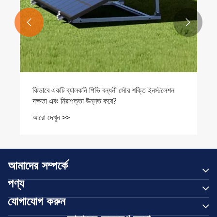


কিভাবে একটি ব্যালকনি পিভি বন্ধনী সৌর শক্তি ইনস্টলেশন
দক্ষতা এবং নিরাপত্তা উন্নত করে?
আরো দেখুন >>
আমাদের সম্পর্কে
পণ্য
যোগাযোগ করুন