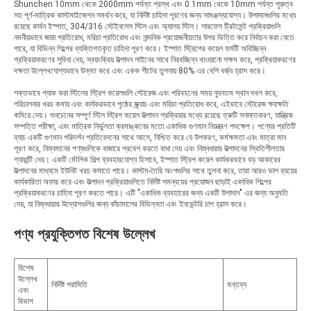
Shunchen 10mm থেকে 2000mm পর্যন্ত প্রস্থ এবং 0.1mm থেকে 10mm পর্যন্ত পুরুত্ব
সহ পূর্ণ-মাত্রিক কাস্টমাইজেশন সমর্থন করে, যা নির্দিষ্ট চাহিদা পূরণের জন্য সামঞ্জস্যযোগ্য। উপাদানগুলির মধ্যে
রয়েছে কার্বন ইস্পাত, 304/316 স্টেইনলেস স্টিল এবং অ্যালয় স্টিল। সারফেস ট্রিটমেন্ট প্রক্রিয়াগুলি
নমনীয়ভাবে জারা প্রতিরোধ, মরিচা প্রতিরোধ এবং নান্দনিক প্রয়োজনীয়তার উপর ভিত্তি করে নির্বাচন করা যেতে
পারে, যা বিভিন্ন শিল্পের ব্যক্তিগতকৃত চাহিদা পূরণ করে। ইস্পাত স্ট্রিপের কয়েল ফর্মটি অবিচ্ছিন্ন
প্রক্রিয়াকরণের সুবিধা দেয়, স্বয়ংক্রিয় উত্পাদন লাইনের সাথে নিরবচ্ছিন্ন খাওয়ানো সক্ষম করে, প্রক্রিয়াকরণের
দক্ষতা উল্লেখযোগ্যভাবে উন্নত করে এবং একক শীটের তুলনায় 80% এর বেশি বর্জ্য হ্রাস করে।
শক্তভাবে প্যাক করা স্টিলের স্ট্রিপ কয়েলগুলি স্টোরেজ এবং পরিবহনের সময় ন্যূনতম স্থান দখল করে,
পরিচালনার খরচ কমায় এবং কার্যকরভাবে পৃষ্ঠের স্ক্র্যাচ এবং মরিচা প্রতিরোধ করে, এইভাবে স্টোরেজ ক্ষয়ক্ষতি
কমিয়ে দেয়। শুনচেনের সম্পূর্ণ স্টিল স্ট্রিপ কয়েল উত্পাদন প্রক্রিয়ার মধ্যে রয়েছে ত্রুটি সনাক্তকরণ, যান্ত্রিক
সম্পত্তি পরীক্ষা, এবং মাত্রিক নির্ভুলতা ক্রমাঙ্কনের মতো একাধিক গুণমান নিয়ন্ত্রণ পদক্ষেপ। পণ্যের প্রতিটি
ব্যাচ একটি গুণমান পরিদর্শন প্রতিবেদনের সাথে আসে, নিশ্চিত করে যে উপকরণ, কর্মক্ষমতা এবং মাত্রা মান
পূরণ করে, নিম্নমানের পণ্যগুলিকে বাজারে প্রবেশ করতে বাধা দেয় এবং নিম্নধারার উত্পাদনের স্থিতিশীলতার
গ্যারান্টি দেয়। একটি মৌলিক শিল্প ব্যবহারযোগ্য হিসাবে, ইস্পাত স্ট্রিপ কয়েল কার্যকরভাবে বড় আকারের
উত্পাদনের মাধ্যমে ইউনিট খরচ কমাতে পারে। কাস্টম-তৈরি অংশগুলির সাথে তুলনা করে, তারা আরও ভাল ব্যয়ের
কার্যকারিতা অফার করে এবং উত্পাদন প্রক্রিয়াগুলিতে নির্দিষ্ট সমন্বয়ের প্রয়োজন ছাড়াই একাধিক শিল্পের
প্রক্রিয়াকরণের চাহিদা পূরণ করতে পারে। এটি "একাধিক ব্যবহারের জন্য একটি উপাদান" এর জন্য অনুমতি
দেয়, যা নিম্নধারার উদ্যোগগুলির জন্য কাঁচামালের বিভিন্নতা এবং ইনভেন্টরি চাপ হ্রাস করে।
পণ্য প্রযুক্তিগত বিশেষ উল্লেখ
বিশেষ
উল্লেখ
নির্দিষ্ট পরামিতি
মন্তব্য
এবং
বিভাগ