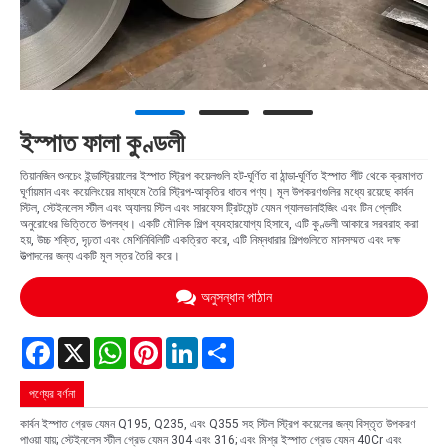
ইস্পাত ফালা কুণ্ডলী
তিয়ানজিন শুনচেং ইন্ডাস্ট্রিয়ালের ইস্পাত স্ট্রিপ কয়েলগুলি হট-ঘূর্ণিত বা ঠান্ডা-ঘূর্ণিত ইস্পাত শীট থেকে ক্রমাগত
ঘূর্ণায়মান এবং কয়েলিংয়ের মাধ্যমে তৈরি স্ট্রিপ-আকৃতির ধাতব পণ্য। মূল উপকরণগুলির মধ্যে রয়েছে কার্বন
স্টিল, স্টেইনলেস স্টীল এবং অ্যালয় স্টিল এবং সারফেস ট্রিটমেন্ট যেমন গ্যালভানাইজিং এবং টিন প্লেটিং
অনুরোধের ভিত্তিতে উপলব্ধ। একটি মৌলিক শিল্প ব্যবহারযোগ্য হিসাবে, এটি কুণ্ডলী আকারে সরবরাহ করা
হয়, উচ্চ শক্তি, দৃঢ়তা এবং মেশিনিবিলিটি একত্রিত করে, এটি নিম্নধারার শিল্পগুলিতে মানসম্মত এবং দক্ষ
উত্পাদনের জন্য একটি মূল স্তর তৈরি করে।
অনুসন্ধান পাঠান
Facebook
X
WhatsApp
Pinterest
LinkedIn
Share
পণ্যের বর্ণনা
কার্বন ইস্পাত গ্রেড যেমন Q195, Q235, এবং Q355 সহ স্টিল স্ট্রিপ কয়েলের জন্য বিস্তৃত উপকরণ
পাওয়া যায়; স্টেইনলেস স্টীল গ্রেড যেমন 304 এবং 316; এবং মিশ্র ইস্পাত গ্রেড যেমন 40Cr এবং