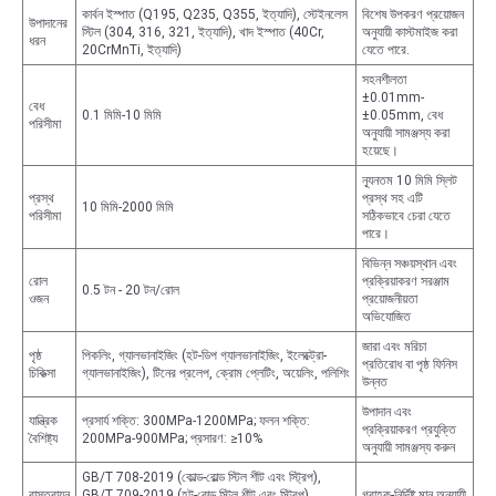
কার্বন ইস্পাত (Q195, Q235, Q355, ইত্যাদি), স্টেইনলেস
বিশেষ উপকরণ প্রয়োজন
উপাদানের
স্টিল (304, 316, 321, ইত্যাদি), খাদ ইস্পাত (40Cr,
অনুযায়ী কাস্টমাইজ করা
ধরন
20CrMnTi, ইত্যাদি)
যেতে পারে.
সহনশীলতা
±0.01mm-
বেধ
0.1 মিমি-10 মিমি
±0.05mm, বেধ
পরিসীমা
অনুযায়ী সামঞ্জস্য করা
হয়েছে।
ন্যূনতম 10 মিমি স্লিট
প্রস্থ
প্রস্থ সহ এটি
10 মিমি-2000 মিমি
পরিসীমা
সঠিকভাবে চেরা যেতে
পারে।
বিভিন্ন সঞ্চয়স্থান এবং
রোল
প্রক্রিয়াকরণ সরঞ্জাম
0.5 টন - 20 টন/রোল
ওজন
প্রয়োজনীয়তা
অভিযোজিত
জারা এবং মরিচা
পৃষ্ঠ
পিকলিং, গ্যালভানাইজিং (হট-ডিপ গ্যালভানাইজিং, ইলেক্ট্রো-
প্রতিরোধ বা পৃষ্ঠ ফিনিস
চিকিত্সা
গ্যালভানাইজিং), টিনের প্রলেপ, ক্রোম প্লেটিং, অয়েলিং, পলিশিং
উন্নত
উপাদান এবং
যান্ত্রিক
প্রসার্য শক্তি: 300MPa-1200MPa; ফলন শক্তি:
প্রক্রিয়াকরণ প্রযুক্তি
বৈশিষ্ট্য
200MPa-900MPa; প্রসারণ: ≥10%
অনুযায়ী সামঞ্জস্য করুন
GB/T 708-2019 (কোল্ড-রোল্ড স্টিল শীট এবং স্ট্রিপ),
বাস্তবায়ন
GB/T 709-2019 (হট-রোল্ড স্টিল শীট এবং স্ট্রিপ),
গ্রাহক-নির্দিষ্ট মান অনুযায়ী