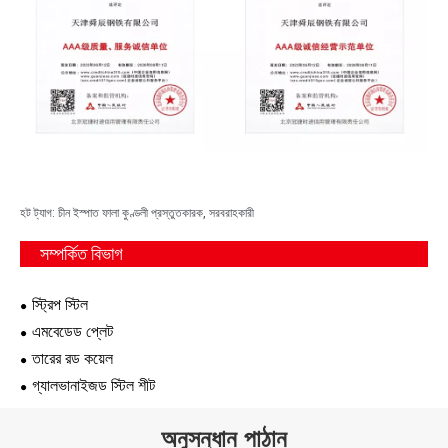
হট ট্যাগ: চীন ইস্পাত ফালা কুণ্ডলী প্রস্তুতকারক, সরবরাহকারী
সম্পর্কিত বিভাগ
স্ট্রিপ স্টিল
এমবেডেড প্লেট
তারের রড কয়েল
গ্যালভানাইজড স্টিল শীট
অনুসন্ধান পাঠান