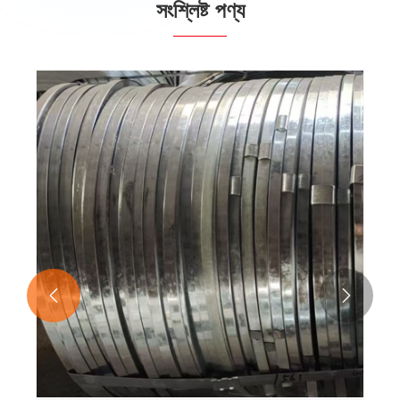
সংশ্লিষ্ট পণ্য

