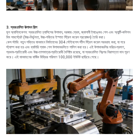
3. স্বয়ংচালিত উত্পাদন শিল্প
মূল অ্যাপ্লিকেশন: স্বয়ংচালিত চ্যাসিসের উপাদান, দরজার ফ্রেম, জ্বালানী ট্যাঙ্কের শেল এবং অ্যান্টি-কলিশন
বিম সাবস্ট্রেট (উচ্চ-নির্ভুলতা, উচ্চ-শক্তির ইস্পাত স্ট্রিপ কয়েল প্রয়োজন) তৈরি করা।
কেস স্টাডি: নতুন শক্তির যানবাহন নির্মাতাদের 304 স্টেইনলেস স্টীল স্ট্রিপ কয়েল সরবরাহ করা, যা পরে
স্ট্যাম্প করা হয় এবং ব্যাটারি প্যাক শেল উপাদানগুলিতে পালিশ করা হয়। এই উপাদানগুলির মরিচা-প্রমাণ,
প্রভাব-প্রতিরোধী এবং উচ্চ-তাপমাত্রা-প্রতিরোধী বৈশিষ্ট্য রয়েছে, যা স্বয়ংচালিত শিল্পের নিরাপত্তা মান পূরণ
করে। এই যানবাহনের বার্ষিক বিক্রির পরিমাণ 100,000 ইউনিট ছাড়িয়ে গেছে।