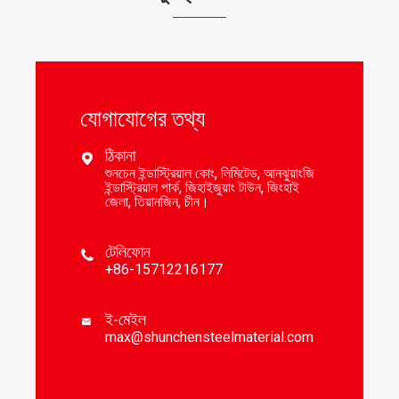
যোগাযোগের তথ্য
ঠিকানা

শুনচেন ইন্ডাস্ট্রিয়াল কোং, লিমিটেড, আনঝুয়াংজি
ইন্ডাস্ট্রিয়াল পার্ক, জিহাইজুয়াং টাউন, জিংহাই
জেলা, তিয়ানজিন, চীন।
টেলিফোন

+86-15712216177
ই-মেইল

max@shunchensteelmaterial.com