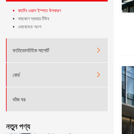
কার্টেন ওয়াল ইস্পাত উপকরণ
সমকোণ স্কয়ার টিউব
এমবেডেড অংশ

ফটোভোলটাইক সাপোর্ট

বোর্ড
ভাঁজ ঘর
নতুন পণ্য