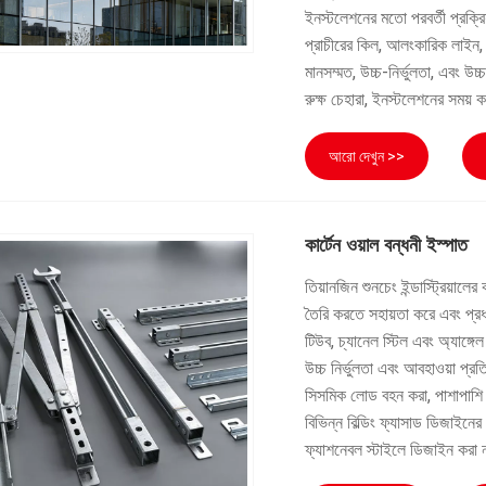
ইনস্টলেশনের মতো পরবর্তী প্রক্রি
প্রাচীরের কিল, আলংকারিক লাইন, ফ
মানসম্মত, উচ্চ-নির্ভুলতা, এবং উচ্
রুক্ষ চেহারা, ইনস্টলেশনের সময় 
আরো দেখুন >>
কার্টেন ওয়াল বন্ধনী ইস্পাত
তিয়ানজিন শুনচেং ইন্ডাস্ট্রিয়ালের
তৈরি করতে সহায়তা করে এবং প্রধ
টিউব, চ্যানেল স্টিল এবং অ্যাঙ্গেল 
উচ্চ নির্ভুলতা এবং আবহাওয়া প্
সিসমিক লোড বহন করা, পাশাপাশি প
বিভিন্ন বিল্ডিং ফ্যাসাড ডিজাই
ফ্যাশনেবল স্টাইলে ডিজাইন করা ন