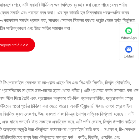
য়াকরণের পরে, এটি সরাসরি টার্মিনাল অংশগুলিতে ব্যবহার করা যেতে পারে যেমন পর্দার
্রেম সমর্থন এবং প্রান্ত বন্ধ করা। এর মূল কাজটি হল নিম্নধারার প্রকল্পগুলির জন্য
চ-প্রোফাইল সমর্থন প্রদান করা, সাধারণ সেকশন স্টিলের ব্যথার পয়েন্ট যেমন দুর্বল নির্ভুলতা,
কঠিন সারিবদ্ধকরণ এবং উচ্চ ক্ষতির সমাধান করা।
WhatsApp
অনুসন্ধান পাঠান >>
E-Mail
 টি-প্রোফাইল সেকশন যা হট-রোল্ড এইচ-বিম এবং সিএনসি স্লিটিং, নির্ভুল স্ট্রেটেনিং,
প্রসেসিংয়ের মাধ্যমে উচ্চ-মানের স্ল্যাব থেকে গঠিত। এটি প্রধানত কার্বন ইস্পাত, কম খাদ
স স্টিল দিয়ে তৈরি এবং প্রয়োজন অনুসারে হট-ডিপ গ্যালভানাইজিং, ফ্লুরোকার্বন স্প্রে
্টিংয়ের মতো পৃষ্ঠের চিকিত্সা করা যেতে পারে। একটি স্ট্যান্ডার্ড ফিক্সড-লেংথ প্রোফাইল
ের নিয়মিত ক্রস-সেকশন, উচ্চ সরলতা এবং নিয়ন্ত্রণযোগ্য মাত্রিক নির্ভুলতা রয়েছে। এটি
 এবং ধাতব পদার্থের উচ্চ সজ্জাকে একত্রিত করে, এটি পর্দার দেয়াল, নির্ভুল ইস্পাত কাঠামো
একটি অত্যন্ত বহুমুখী উচ্চ-নির্ভুলতা কাঠামোগত প্রোফাইল তৈরি করে। সংক্ষেপে, টি-সেকশন
ইঞ্জিনিয়ারিংয়ের জন্য উচ্চ-নির্ভুলতার সমাপ্ত ফর্ম। কাটিং, ড্রিলিং, ওয়েল্ডিং এবং