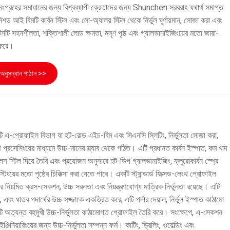
ত সংগ্রহের সমাধানের জন্য বিশ্বব্যাপী ক্রেতাদের জন্য Shunchen সরবরাহ যথার্থ সমাপ্ত
আই বিমটি কার্বন স্টিল এবং লো-অ্যালয় স্টিল থেকে নির্ভুল ঘূর্ণায়মান, সোজা করা এবং
াঁট সহনশীলতা, শক্তিশালী লোড ক্ষমতা, মসৃণ পৃষ্ঠ এবং গ্যালভানাইজিংয়ের মতো জারা-
হ করে।
অনুসন্ধান পাঠান >>
 এ-প্রোফাইল বিভাগ যা হট-রোল্ড এইচ-বিম এবং সিএনসি স্লিটিং, নির্ভুলতা সোজা করা,
প্রসেসিংয়ের মাধ্যমে উচ্চ-মানের স্ল্যাব থেকে গঠিত। এটি প্রধানত কার্বন ইস্পাত, কম খাদ
স স্টিল দিয়ে তৈরি এবং প্রয়োজন অনুসারে হট-ডিপ গ্যালভানাইজিং, ফ্লুরোকার্বন স্প্রে
্টিংয়ের মতো পৃষ্ঠের চিকিত্সা করা যেতে পারে। একটি স্ট্যান্ডার্ড ফিক্সড-লেংথ প্রোফাইল
র নিয়মিত ক্রস-সেকশন, উচ্চ সরলতা এবং নিয়ন্ত্রণযোগ্য মাত্রিক নির্ভুলতা রয়েছে। এটি
 এবং ধাতব পদার্থের উচ্চ সজ্জাকে একত্রিত করে, এটি পর্দার দেয়াল, নির্ভুল ইস্পাত কাঠামো
একটি অত্যন্ত বহুমুখী উচ্চ-নির্ভুলতা কাঠামোগত প্রোফাইল তৈরি করে। সংক্ষেপে, এ-সেকশন
ইঞ্জিনিয়ারিংয়ের জন্য উচ্চ-নির্ভুলতা সম্পন্ন ফর্ম। কাটিং, ড্রিলিং, ওয়েল্ডিং এবং