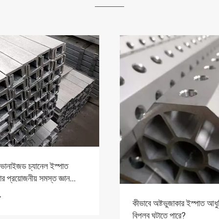
লভানাইজড চ্যানেল ইস্পাত
র প্রয়োজনীয় সমস্ত জ্ঞান
!
>
কীভাবে অষ্টভুজাকার ইস্পাত আধুন
বিপ্লব ঘটাতে পারে?