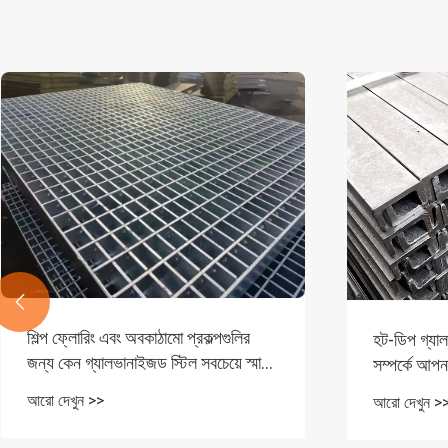

শিল্প ফ্লোরিং এবং অবকাঠামো প্রকল্পগুলির
হট-ডিপ গ্যা
জন্য কেন গ্যালভানাইজড স্টিল সবচেয়ে স্মার্ট
সম্পর্কে আপনা
পছন্দ গ্র্যাটিং করছে
এখানে রয়েছে
আরো দেখুন >>
আরো দেখুন >