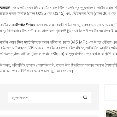
শুনচেন
চীনের একটি নেতৃস্থানীয় কার্টেন ওয়াল স্টিল সামগ্রী প্রস্তুতকারক। কার্টেন ওয়াল 
রয়েছে কার্বন ইস্পাত (যেমন Q235 এবং Q345) এবং স্টেইনলেস স্টিল (যেমন 304 এ
কার্টেন ওয়াল
ইস্পাত উপকরণ
কম খরচে এবং মাঝারি শক্তি আছে, ব্যাপকভাবে লোড-ভারবহনবিহীন 
জন্য বিশেষভাবে উপযোগী করে তোলে এবং প্রায়শই বিন্দু-সমর্থিত পর্দা প্রাচীর সংযোগকারী 
কার্টেন ওয়াল স্টিল ম্যাটেরিয়ালের ফলন শক্তি সাধারণত 345 MPa-এর উপরে পৌঁছায় এবং
কাঠামোগত নিরাপত্তা নিশ্চিত করে। প্রক্রিয়াকরণের পরিপ্রেক্ষিতে, অনিয়মিত আকৃতির পর্দা
হট-ডিপ গ্যালভানাইজিং (জিঙ্ক লেয়ার ≥85μm) বা ফ্লুরোকার্বন স্প্রে করা জারা প্রতির
উপরন্তু, পরিমার্জিত ইস্পাত প্রোফাইলগুলি, তাদের উচ্চ স্থিতিস্থাপকতার মডুলাস (অ্যালুমি
এবং বড়-স্প্যান বিল্ডিংয়ের জন্য প্রথম পছন্দ করে তোলে।