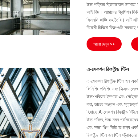
উচ্চ শক্তির স্ট্রাকচারাল ইস্পা
আই বিম। আমাদের প্রিসিশন ফিনিশড 
সিএনসি কাটিং সহ তৈরি। এটি আঁটস
বিরোধী চিকিত্সা বিকল্পগুলি সরবরা
আরো দেখুন >>
এ-সেকশন রিফাইন্ড স্টিল
এ-সেকশন রিফাইন্ড স্টিল হল একটি
ফিনিশিং পলিশিং এবং ফিক্সড-লেংথ 
উচ্চ-শক্তির ইস্পাত এবং স্টেইনলে
করা, তারের অঙ্কন এবং স্যান্ডব্লাস
হিসাবে, A-সেকশন রিফাইন্ড স্টিলে
উচ্চ শক্তি, উচ্চ নমন প্রতিরোধের,
এবং সজ্জা শিল্প নির্মাণের জন্য 
রিফাইন্ড স্টিল হল স্টিল স্ট্রাকচার 