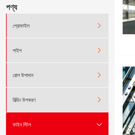
পণ্য

প্রোফাইল

পাইপ

রোল উপাদান

বিল্ডিং উপকরণ

ফাইন স্টিল