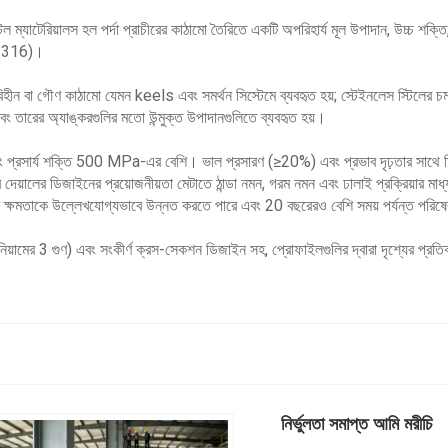
স্টিল ম্যাটেরিয়ালস হল পর্দা প্রাচীরের কাঠামো তৈরিতে একটি অপরিহার্য মূল উপাদান, উচ্চ শক্
বং 316)।
বা গৌণ কাঠামো যেমন keels এবং সমর্থন সিস্টেমে ব্যবহৃত হয়; স্টেইনলেস স্টিলের চমৎকার
এবং তারের অ্যাঙ্করগুলির মতো উন্মুক্ত উপাদানগুলিতে ব্যবহৃত হয়।
 প্রসার্য শক্তি 500 MPa-এর বেশি। ভাল প্রসারণ (≥20%) এবং প্রভাব দৃঢ়তার সাথে মিলি
র দেয়ালের ডিজাইনের প্রয়োজনীয়তা মেটাতে ঠান্ডা নমন, গরম নমন এবং ঢালাই প্রক্রিয়ার ম
োধ ক্ষমতাকে উল্লেখযোগ্যভাবে উন্নত করতে পারে এবং 20 বছরেরও বেশি সময় পর্যন্ত পরিষে
নিয়ামের 3 গুণ) এবং সংকীর্ণ ক্রস-সেকশন ডিজাইন সহ, প্রোফাইলগুলির দ্বারা দৃশ্যের প্রতি
নির্ভুলতা সমাপ্ত আমি মরীচি