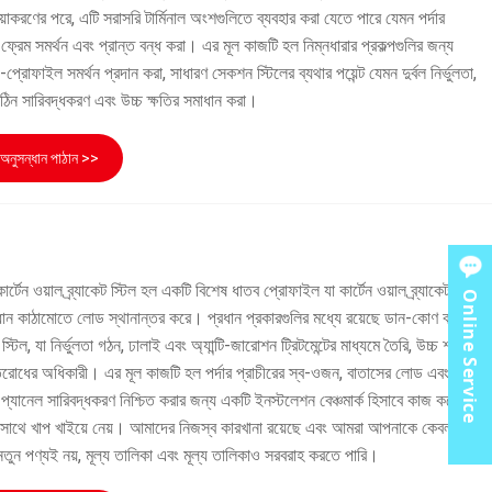
য়াকরণের পরে, এটি সরাসরি টার্মিনাল অংশগুলিতে ব্যবহার করা যেতে পারে যেমন পর্দার
্রেম সমর্থন এবং প্রান্ত বন্ধ করা। এর মূল কাজটি হল নিম্নধারার প্রকল্পগুলির জন্য
চ-প্রোফাইল সমর্থন প্রদান করা, সাধারণ সেকশন স্টিলের ব্যথার পয়েন্ট যেমন দুর্বল নির্ভুলতা,
কঠিন সারিবদ্ধকরণ এবং উচ্চ ক্ষতির সমাধান করা।
অনুসন্ধান পাঠান >>
 কার্টেন ওয়াল ব্র্যাকেট স্টিল হল একটি বিশেষ ধাতব প্রোফাইল যা কার্টেন ওয়াল ব্র্যাকেট স্টিল
Online Service
ান কাঠামোতে লোড স্থানান্তর করে। প্রধান প্রকারগুলির মধ্যে রয়েছে ডান-কোণ বর্গাকার
স্টিল, যা নির্ভুলতা গঠন, ঢালাই এবং অ্যান্টি-জারোশন ট্রিটমেন্টের মাধ্যমে তৈরি, উচ্চ শক্তি,
রতিরোধের অধিকারী। এর মূল কাজটি হল পর্দার প্রাচীরের স্ব-ওজন, বাতাসের লোড এবং
্যানেল সারিবদ্ধকরণ নিশ্চিত করার জন্য একটি ইনস্টলেশন বেঞ্চমার্ক হিসাবে কাজ করে,
নের সাথে খাপ খাইয়ে নেয়। আমাদের নিজস্ব কারখানা রয়েছে এবং আমরা আপনাকে কেবল
তুন পণ্যই নয়, মূল্য তালিকা এবং মূল্য তালিকাও সরবরাহ করতে পারি।