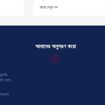
আরো দেখুন >>
আমাদের অনুসরণ করো
ুয়াংজি
িংহাই জেলা,
l.com