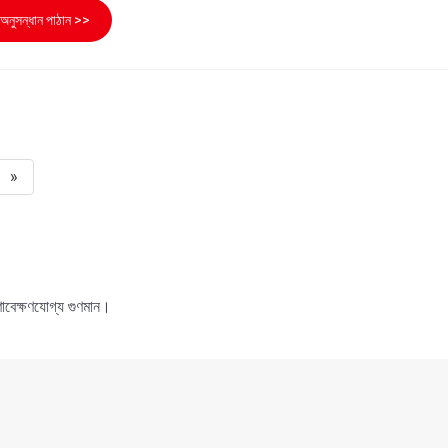
অনুসন্ধান পাঠান >>
»
ণাবেক্ষণযোগ্য গুণমান।