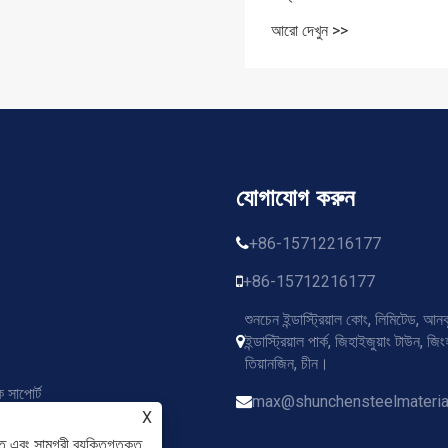
আরো দেখুন >>
যোগাযোগ করুন
+86-15712216177
+86-15712216177
শুনচেন ইন্ডাস্ট্রিয়াল কোং, লিমিটেড, আনঝ
ইন্ডাস্ট্রিয়াল পার্ক, জিহাইজুয়াং টাউন, জ
তিয়ানজিন, চীন।
সাপোর্ট
max@shunchensteelmateria
X
ে এবং সামগ্রী ব্যক্তিগতকৃত