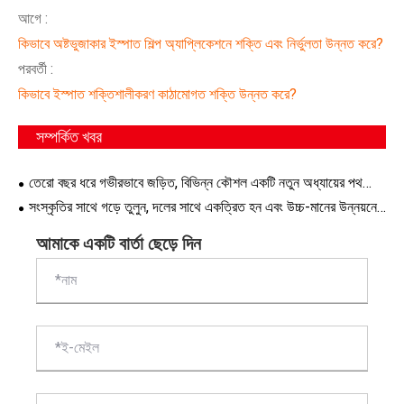
আগে :
কিভাবে অষ্টভুজাকার ইস্পাত শিল্প অ্যাপ্লিকেশনে শক্তি এবং নির্ভুলতা উন্নত করে?
পরবর্তী :
কিভাবে ইস্পাত শক্তিশালীকরণ কাঠামোগত শক্তি উন্নত করে?
সম্পর্কিত খবর
তেরো বছর ধরে গভীরভাবে জড়িত, বিভিন্ন কৌশল একটি নতুন অধ্যায়ের পথ
প্রশস্ত করে
সংস্কৃতির সাথে গড়ে তুলুন, দলের সাথে একত্রিত হন এবং উচ্চ-মানের উন্নয়নের
জন্য একটি নতুন নীলনকশা আঁকুন।
আমাকে একটি বার্তা ছেড়ে দিন