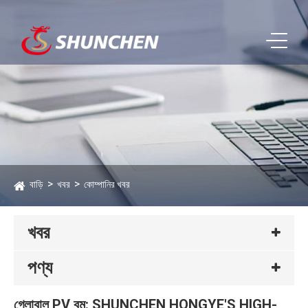
বাড়ি
খবর
কোম্পানির খবর
খবর
পণ্য
গ্লোবাল PV বুম: SHUNCHEN HONGYE'S HIGH-