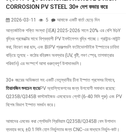
CORROSION PV STEEL 30+ দেশ কভার করে
2026-03-11
5
আমাকে একটি বার্তা ছেড়ে দিন
আন্তর্জাতিক শক্তি সংস্থা (IEA) 2025-2026 সালে 20% এর বেশি YoY
বৃদ্ধির প্রজেক্টের সাথে বিশ্বব্যাপী PV ইনস্টলেশন বৃদ্ধি পাচ্ছে। গ্রাউন্ড-মাউন্ট
করা, বিতরণ করা ছাদ, এবং BIPV প্রকল্পগুলি ফটোভোলটাইক ইস্পাতের চাহিদা
বাড়িয়ে তুলছে - কঠোর বহিরঙ্গন অবস্থার (UV, বৃষ্টি, লবণ স্প্রে, তাপমাত্রার
পরিবর্তন) এর সংস্পর্শে আসা গুরুত্বপূর্ণ উপাদানগুলি।
30+ বছরের অভিজ্ঞতা সহ একটি নেতৃস্থানীয় চীনা ইস্পাত প্রসেসর হিসাবে,
তিয়ানজিন শুনচেন হংয়ে
PV অ্যাপ্লিকেশনের জন্য উপযোগী সমাধান রয়েছে:
Q235B/Q345B কাস্টমাইজড এমবেডেড প্লেট (6-40 মিমি পুরু) এবং PV
বিশেষ বিভাগ ইস্পাত সমর্থন করে।
আমাদের এমবেড করা প্লেটগুলি প্রিমিয়াম Q235B/Q345B বেস উপাদান
ব্যবহার করে, ±0.1 মিমি হোল নির্ভুলতার জন্য CNC-এর মাধ্যমে নির্ভুল-কাট।