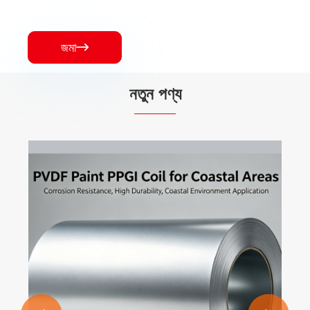
জমা

নতুন পণ্য
কার্বন ইস্পাত বৃত্তাকার টিউব
আরো দেখুন >>