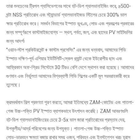
তারা শুনচেনের ট্রিপল প্যাসিভেশনের সাথে হট-ডিপ গ্যালভানাইজিং করে, ≥500-
ঘন্টা NSS প্রতিরোধ এবং স্ট্যান্ডার্ড গ্যালভানাইজড স্টিলের চেয়ে 300% ভাল
ক্ষার প্রতিরোধ করে। সমর্থন বিভাগের ইস্পাত ভূখণ্ড, লোড এবং প্রকল্পের প্রকারের
জন্য সম্পূর্ণরূপে কাস্টমাইজযোগ্য — স্থল, পর্বত, জল, এবং ছাদের PV সাইটগুলির
জন্য আদর্শ৷
"ওয়ান-স্টপ প্রকিউরমেন্ট + কাস্টম প্রসেসিং" এর জন্য ধন্যবাদ, আমাদের পিভি
ইস্পাত দক্ষিণ-পূর্ব এশিয়ার ইউটিলিটি-স্কেল প্ল্যান্ট থেকে ইউরোপীয় ছাদ এবং
আফ্রিকান অফ-গ্রিড সিস্টেমে 30 টিরও বেশি দেশে স্থাপন করা হয়েছে। আমাদের
গুণমান এবং নির্ভুলতা আমাদের বিশ্বব্যাপী পিভি শিল্পের একটি মূল সরবরাহকারী করে
তুলেছে।
ক্রমবর্ধমান শিল্প প্রবণতা পূরণ করতে, আমরা ইতিমধ্যে ZAM-কোটেড এবং পাতলা-
গেজ উচ্চ-শক্তি PV ইস্পাত ব্যাপকভাবে উৎপাদন করেছি। ZAM আবরণগুলি
হট-ডিপ গ্যালভানাইজিংয়ের চেয়ে 3-5x ভাল জারা প্রতিরোধের প্রস্তাব দেয়,
উপকূলীয়/আর্দ্র পরিবেশের জন্য উপযুক্ত। পাতলা-গেজ উচ্চ-শক্তি ইস্পাত
লোড-ভারবহন ক্ষমতা বজায় রাখার সময় ওজন, পরিবহন এবং ইনস্টলেশন খরচ হ্রাস