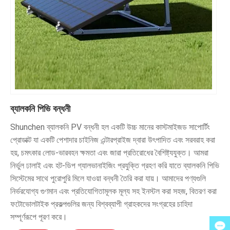
ব্যালকনি পিভি বন্ধনী
Shunchen ব্যালকনি PV বন্ধনী হল একটি উচ্চ মানের কাস্টমাইজড সাপোর্টিং
প্রোডাক্ট যা একটি পেশাদার চাইনিজ এন্টারপ্রাইজ দ্বারা উৎপাদিত এবং সরবরাহ করা
হয়, চমৎকার লোড-ভারবহন ক্ষমতা এবং জারা প্রতিরোধের বৈশিষ্ট্যযুক্ত। আমরা
নির্ভুল ঢালাই এবং হট-ডিপ গ্যালভানাইজিং প্রযুক্তি গ্রহণ করি যাতে ব্যালকনি পিভি
সিস্টেমের সাথে পুরোপুরি মিলে যাওয়া বন্ধনী তৈরি করা যায়। আমাদের পণ্যগুলি
নির্ভরযোগ্য গুণমান এবং প্রতিযোগিতামূলক মূল্য সহ ইনস্টল করা সহজ, বিতরণ করা
ফটোভোলটাইক প্রকল্পগুলির জন্য বিশ্বব্যাপী গ্রাহকদের সংগ্রহের চাহিদা
সম্পূর্ণরূপে পূরণ করে।