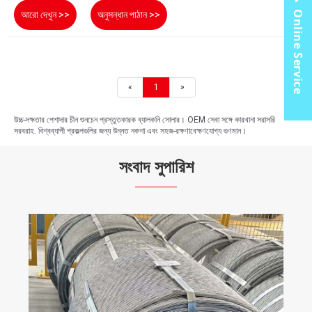
Online Service
আরো দেখুন >>
অনুসন্ধান পাঠান >>
«
1
»
উচ্চ-দক্ষতার পেশাদার চীন শুনচেন প্রস্তুতকারক ব্যালকনি সোলার। OEM সেবা সঙ্গে কারখানা সরাসরি
সরবরাহ. বিশ্বব্যাপী প্রকল্পগুলির জন্য উন্নত নকশা এবং সহজ-রক্ষণাবেক্ষণযোগ্য গুণমান।
সংবাদ সুপারিশ