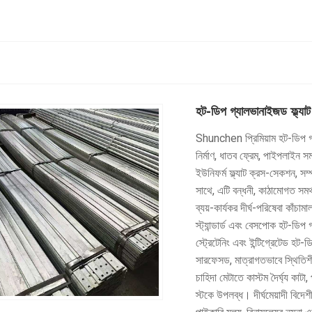
হট-ডিপ গ্যালভানাইজড ফ্ল্যাট 
Shunchen প্রিমিয়াম হট-ডিপ গ্য
নির্মাণ, ধাতব ফ্রেম, পাইপলাইন সম
ইউনিফর্ম ফ্ল্যাট ক্রস-সেকশন, সম্প
সাথে, এটি বন্ধনী, কাঠামোগত সমর্থন
ব্যয়-কার্যকর দীর্ঘ-পরিষেবা কা
স্ট্যান্ডার্ড এবং বেসপোক হট-ডিপ গ
স্ট্রেটেনিং এবং ইন্টিগ্রেটেড হট-
সারফেসড, মাত্রাগতভাবে স্থিতিশীল
চাহিদা মেটাতে কাস্টম দৈর্ঘ্য কাট
স্টকে উপলব্ধ। দীর্ঘমেয়াদী বিদ