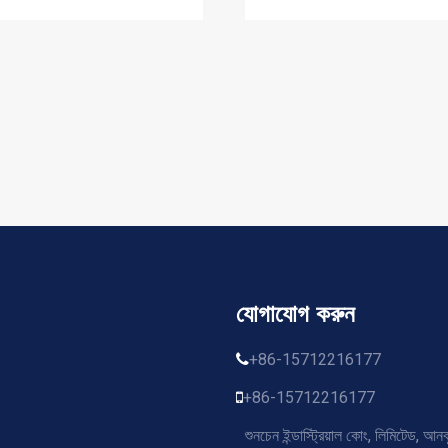
যোগাযোগ করুন
+86-15712216177
+86-15712216177
শুনচেন ইন্ডাস্ট্রিয়াল কোং, লিমিটেড, আনঝ