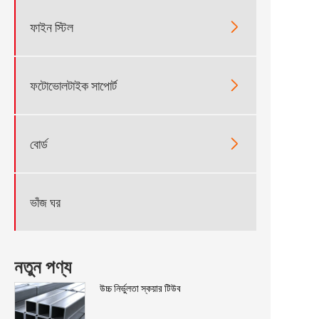

ফাইন স্টিল

ফটোভোলটাইক সাপোর্ট

বোর্ড
ভাঁজ ঘর
নতুন পণ্য
উচ্চ নির্ভুলতা স্কয়ার টিউব