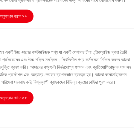
না এবং উপযোগী ক্রস-বর্ডার প্রকিউরমেন্ট সমাধানের জন্য আমাদের সাথে যোগাযোগ করুন।
অনুসন্ধান পাঠান >>
 হল একটি উচ্চ-মানের কাস্টমাইজড পণ্য যা একটি পেশাদার চীনা এন্টারপ্রাইজ দ্বারা তৈরি
া প্রতিরোধের এবং উচ্চ শক্তি সমন্বিত। স্থিতিশীল পণ্য কর্মক্ষমতা নিশ্চিত করতে আমরা
যুক্তি গ্রহণ করি। আমাদের পণ্যগুলি নির্ভরযোগ্য গুণমান এবং প্রতিযোগিতামূলক দাম সহ
সায়নিক প্রকৌশল এবং অন্যান্য ক্ষেত্রে ব্যাপকভাবে ব্যবহৃত হয়। আমরা কাস্টমাইজেশন
 পরিষেবা সরবরাহ করি, বিশ্বব্যাপী গ্রাহকদের বিভিন্ন ক্রয়ের চাহিদা পূরণ করে।
অনুসন্ধান পাঠান >>