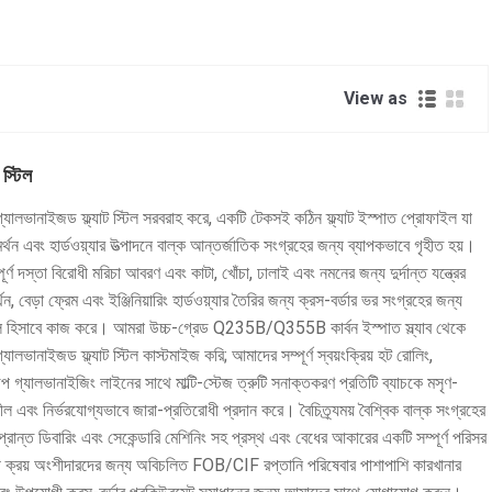
View as
স্টিল
ালভানাইজড ফ্ল্যাট স্টিল সরবরাহ করে, একটি টেকসই কঠিন ফ্ল্যাট ইস্পাত প্রোফাইল যা
র্থন এবং হার্ডওয়্যার উত্পাদনে বাল্ক আন্তর্জাতিক সংগ্রহের জন্য ব্যাপকভাবে গৃহীত হয়।
ূর্ণ দস্তা বিরোধী মরিচা আবরণ এবং কাটা, খোঁচা, ঢালাই এবং নমনের জন্য দুর্দান্ত যন্ত্রের
, বেড়া ফ্রেম এবং ইঞ্জিনিয়ারিং হার্ডওয়্যার তৈরির জন্য ক্রস-বর্ডার ভর সংগ্রহের জন্য
ঁচামাল হিসাবে কাজ করে। আমরা উচ্চ-গ্রেড Q235B/Q355B কার্বন ইস্পাত স্ল্যাব থেকে
্যালভানাইজড ফ্ল্যাট স্টিল কাস্টমাইজ করি; আমাদের সম্পূর্ণ স্বয়ংক্রিয় হট রোলিং,
ডিপ গ্যালভানাইজিং লাইনের সাথে মাল্টি-স্টেজ ত্রুটি সনাক্তকরণ প্রতিটি ব্যাচকে মসৃণ-
 এবং নির্ভরযোগ্যভাবে জারা-প্রতিরোধী প্রদান করে। বৈচিত্র্যময় বৈশ্বিক বাল্ক সংগ্রহের
া, প্রান্ত ডিবারিং এবং সেকেন্ডারি মেশিনিং সহ প্রস্থ এবং বেধের আকারের একটি সম্পূর্ণ পরিসর
েশী ক্রয় অংশীদারদের জন্য অবিচলিত FOB/CIF রপ্তানি পরিষেবার পাশাপাশি কারখানার