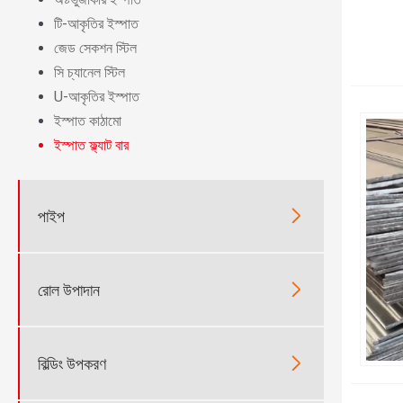
টি-আকৃতির ইস্পাত
জেড সেকশন স্টিল
সি চ্যানেল স্টিল
U-আকৃতির ইস্পাত
ইস্পাত কাঠামো
ইস্পাত ফ্ল্যাট বার

পাইপ

রোল উপাদান

বিল্ডিং উপকরণ