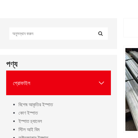
পণ্য

প্রোফাইল
বিশেষ আকৃতির ইস্পাত
কোণ ইস্পাত
ইস্পাত চ্যানেল
স্টিল আই বিম
অষ্টভুজাকার ইস্পাত