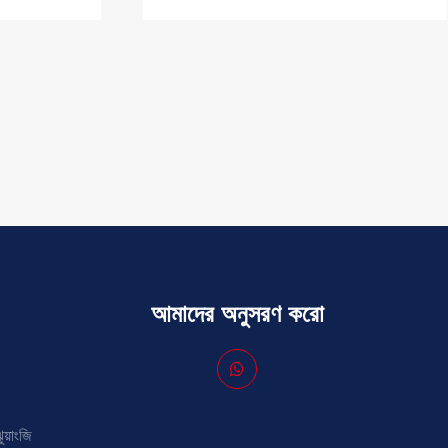
কার্টেন ওয়াল ইঞ্জিনিয়ারিং-এ হট-ডিপ
গ্যালভানাইজড স্টিলের জারা-বিরোধী নীতি:
দীর্ঘমেয়াদী নির্ভরযোগ্যতার জন্য দ্বৈত সুরক্ষা
আরো দেখুন >>
আমাদের অনুসরণ করো
ুয়াংজি