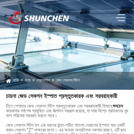
বাড়ি
পণ্য
প্রোফাইল
জেড সেকশন স্টিল
চায়না জেড সেকশন ইস্পাত প্রস্তুতকারক এবং সরবরাহকারী
চীনে পেশাদার জেড সেকশন স্টিল প্রস্তুতকারক এবং সরবরাহকারী হিসাবে,
শুনচেন
কারখানায় সর্বশেষ প্রযুক্তি এবং উত্পাদন সরঞ্জাম রয়েছে, যা সারা বিশ্বে গ্রাহকদের খুব
ভাল পরিষেবা সরবরাহ করতে পারে।
জেড সেকশন স্টিল হল এক ধরনের ঠান্ডা-গঠিত পাতলা-দেয়ালের ইস্পাত যার একটি
ক্রস-সেকশন "Z" অক্ষরের মতো। এর অনন্য অপ্রতিসম নকশার কারণে, এটি ছাদ