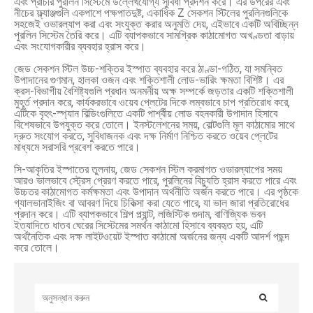
এবং প্রাচীর পুরলিন সিস্টেমে উল্লেখযোগ্য সুবিধা প্রদর্শন করে। এর উপরের এবং
নীচের ফ্ল্যাঞ্জগুলি একপাশে পক্ষপাতদুষ্ট, একাধিক Z সেকশন স্টিলের পুরলিনগুলিকে
সহজেই ওভারল্যাপ করা এবং সংযুক্ত করার অনুমতি দেয়, এইভাবে একটি অবিচ্ছিন্ন
পুরলিন সিস্টেম তৈরি করে। এটি ব্যাপকভাবে সামগ্রিক কাঠামোগত অখণ্ডতা বাড়ায়
এবং সংযোগকারীর ব্যবহার হ্রাস করে।
জেড সেকশন স্টিল উচ্চ-শক্তির ইস্পাত ব্যবহার করে ঠাণ্ডা-গঠিত, যা সমন্বিত
উপাদানের গুণমান, হালকা ওজন এবং শক্তিশালী লোড-ভারিং ক্ষমতা বিশিষ্ট। এর
ক্রস-বিভাগীয় বৈশিষ্ট্যগুলি প্রধান অনমনীয় অক্ষ সম্পর্কে জড়তার একটি শক্তিশালী
মুহূর্ত প্রদান করে, কার্যকরভাবে ওয়েব প্লেটের দিকে লম্বভাবে চাপ প্রতিরোধ করে,
এটিকে বৃহৎ-স্প্যান বিল্ডিংগুলিতে একটি পার্শ্বীয় লোড বহনকারী উপাদান হিসাবে
বিশেষভাবে উপযুক্ত করে তোলে। ইনস্টলেশনের সময়, বোল্টগুলি মূল কাঠামোর সাথে
দ্রুত সংযোগ করতে, সুবিধাজনক এবং দক্ষ নির্মাণ নিশ্চিত করতে ওয়েব প্লেটের
মাধ্যমে সরাসরি প্রবেশ করতে পারে।
সি-আকৃতির ইস্পাতের তুলনায়, জেড সেকশন স্টিল ক্রমাগত ওভারল্যাপের সময়
আরও ভালভাবে স্ট্রেস প্রেরণ করতে পারে, পুরলিনের বিচ্যুতি হ্রাস করতে পারে এবং
উচ্চতর কাঠামোগত কর্মক্ষমতা এবং উপাদান অর্থনীতি অর্জন করতে পারে। এর পৃষ্ঠকে
গ্যালভানাইজিং বা আবরণ দিয়ে চিকিত্সা করা যেতে পারে, যা ভাল জারা প্রতিরোধের
প্রদান করে। এটি ব্যাপকভাবে শিল্প প্ল্যান্ট, লজিস্টিক গুদাম, বাণিজ্যিক ভবন
ইত্যাদিতে ধাতব ঘেরের সিস্টেমের সমর্থন কাঠামো হিসাবে ব্যবহৃত হয়, এটি
অর্থনৈতিক এবং দক্ষ লাইটওয়েট ইস্পাত কাঠামো অর্জনের জন্য একটি আদর্শ পছন্দ
করে তোলে।