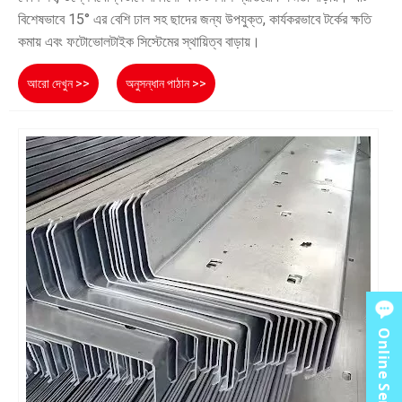
বিশেষভাবে 15° এর বেশি ঢাল সহ ছাদের জন্য উপযুক্ত, কার্যকরভাবে টর্কের ক্ষতি
কমায় এবং ফটোভোলটাইক সিস্টেমের স্থায়িত্ব বাড়ায়।
আরো দেখুন >>
অনুসন্ধান পাঠান >>
Online Service