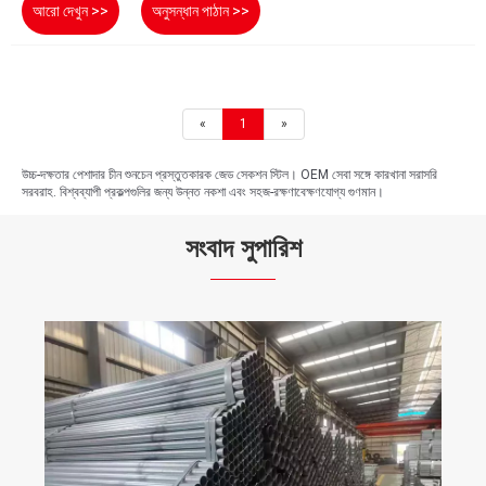
আরো দেখুন >>
অনুসন্ধান পাঠান >>
«
1
»
উচ্চ-দক্ষতার পেশাদার চীন শুনচেন প্রস্তুতকারক জেড সেকশন স্টিল। OEM সেবা সঙ্গে কারখানা সরাসরি
সরবরাহ. বিশ্বব্যাপী প্রকল্পগুলির জন্য উন্নত নকশা এবং সহজ-রক্ষণাবেক্ষণযোগ্য গুণমান।
সংবাদ সুপারিশ