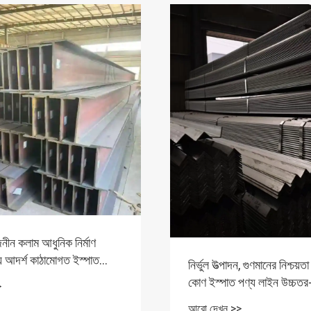
জনীন কলাম আধুনিক নির্মাণ
্য আদর্শ কাঠামোগত ইস্পাত
নির্ভুল উত্পাদন, গুণমানের নিশ্চয
তোলে
কোণ ইস্পাত পণ্য লাইন উচ্চতর-
>
প্রকৌশল নির্মাণকে ক্ষমতায়নের 
আরো দেখুন >>