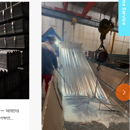
Online Service

়তা — আমাদের
দক্ষতা
জন্য