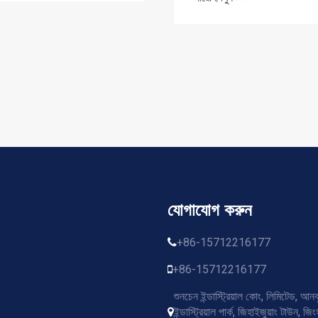
সম্পূর্ণরূপে আপগ্রেড করা হয়েছে
যোগাযোগ করুন
+86-15712216177
+86-15712216177
শুনচেন ইন্ডাস্ট্রিয়াল কোং, লিমিটেড, আনঝ
ইন্ডাস্ট্রিয়াল পার্ক, জিহাইজুয়াং টাউন, জ