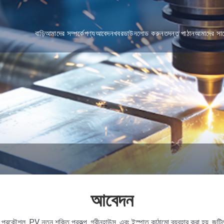
বাড়ি
আমাদের সম্পর্কে
পণ্য
আবেদন
খবর
ডাউনলোড করুন
তদন্ত পাঠান
আমাদের সা
আবেদন
 প্রকৌশল, PV নতুন শক্তি প্রকল্প, গ্রীনহাউস, এবং ইস্পাত কাঠামো ব্যবহার করা হয়. জট