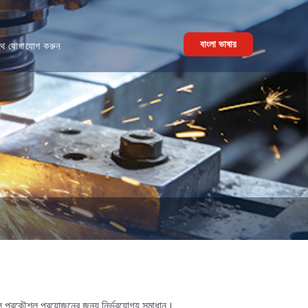
বাংলা ভাষার
থে যোগাযোগ করুন
িল প্রকৌশল প্রয়োজনের জন্য নির্ভরযোগ্য সমাধান।