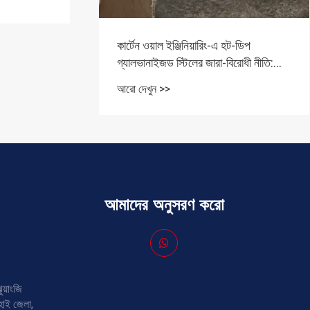
কার্টেন ওয়াল ইঞ্জিনিয়ারিং-এ হট-ডিপ
গ্যালভানাইজড স্টিলের জারা-বিরোধী নীতি:
দীর্ঘমেয়াদী নির্ভরযোগ্যতার জন্য দ্বৈত সুরক্ষা
আরো দেখুন >>
আমাদের অনুসরণ করো
ুয়াংজি
িংহাই জেলা,