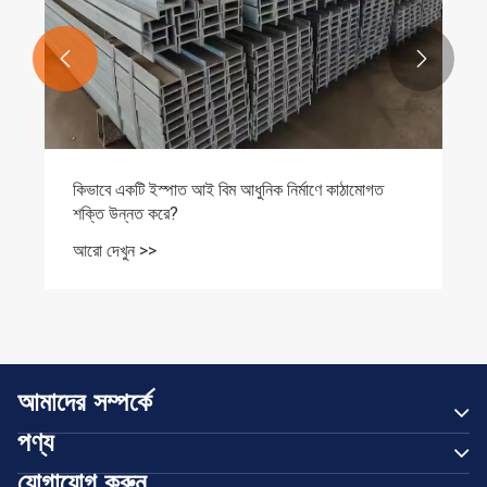


কিভাবে একটি ইস্পাত আই বিম আধুনিক নির্মাণে কাঠামোগত
শক্তি উন্নত করে?
আরো দেখুন >>
আমাদের সম্পর্কে
পণ্য
যোগাযোগ করুন