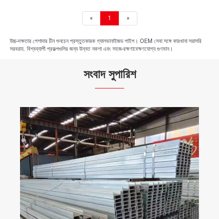
«
1
»
উচ্চ-দক্ষতার পেশাদার চীন শুনচেন প্রস্তুতকারক গ্যালভানাইজড পাইপ। OEM সেবা সঙ্গে কারখানা সরাসরি
সরবরাহ. বিশ্বব্যাপী প্রকল্পগুলির জন্য উন্নত নকশা এবং সহজ-রক্ষণাবেক্ষণযোগ্য গুণমান।
সংবাদ সুপারিশ