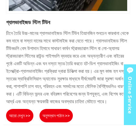
গ্যালভানাইজড স্টিল টিউব
চীনে তৈরি উচ্চ-মানের গ্যালভানাইজড স্টিল টিউব তিয়ানজিন শুনচেন কারখানা থেকে
কম দামে বা সস্তা দামের সাথে কাস্টমাইজ করা যেতে পারে। গ্যালভানাইজড স্টিল
টিউবগুলি বেস উপাদান হিসাবে সাধারণ কার্বন স্ট্রাকচারাল স্টিল বা লো-অ্যালয়
স্ট্রাকচারাল স্টিলের রাউন্ড পাইপগুলি ব্যবহার করে এবং অভ্যন্তরীণ এবং বাইরের
পৃষ্ঠে একটি অভিন্ন এবং ঘন দস্তা স্তর তৈরি করতে হট-ডিপ গ্যালভানাইজিং বা
ইলেক্ট্রো-গ্যালভানাইজিং প্রক্রিয়া দ্বারা চিকিত্সা করা হয়। এর মূল কাজ হল দস্তা
স্তরের স্যাক্রিফিসিয়াল অ্যানোড সুরক্ষার মাধ্যমে দীর্ঘমেয়াদী জারা সুরক্ষা অর্জন
Online Service
করা, পাশাপাশি চাপ বহন, পরিবহন এবং সমর্থনের মতো মৌলিক বৈশিষ্ট্যগুলিও ধারণ
করা। এটি বিভিন্ন অন্দর এবং বহিরঙ্গন পরিবেশের জন্য উপযুক্ত, এবং বিশেষ করে
আর্দ্র এবং অত্যন্ত ক্ষয়কারী কাজের অবস্থার চাহিদা মেটাতে পারে।
আরো দেখুন >>
অনুসন্ধান পাঠান >>