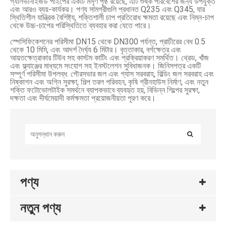
গ্যালভানাইজড পাইপের একটি মসৃণ পৃষ্ঠ রয়েছে, এটি শুষ্ক পরিবেশের জন্য উপযুক্ত
এবং আরও ব্যয়-কার্যকর। পণ্য সামগ্রীগুলি প্রধানত Q235 এবং Q345, যার
স্থিতিশীল যান্ত্রিক বৈশিষ্ট্য, শক্তিশালী চাপ প্রতিরোধ ক্ষমতা রয়েছে এবং নিম্ন-চাপ
থেকে উচ্চ-চাপের পরিস্থিতিতে ব্যবহার করা যেতে পারে।
স্পেসিফিকেশনের পরিসীমা DN15 থেকে DN300 পর্যন্ত, প্রাচীরের বেধ 0.5
থেকে 10 মিমি, এবং আদর্শ দৈর্ঘ্য 6 মিটার। বৃত্তাকার, বর্গক্ষেত্র এবং
আয়তক্ষেত্রাকার টিউব সহ কাস্টম কাটিং এবং প্রক্রিয়াকরণ সমর্থিত। থ্রেড, খাঁজ
এবং ফ্ল্যাঞ্জের মাধ্যমে সংযোগ সহ ইনস্টলেশন সুবিধাজনক। জিনিসপত্র একটি
সম্পূর্ণ পরিসীমা উপলব্ধ. পৌরসভার জল এবং গ্যাস সরবরাহ, বিল্ডিং জল সরবরাহ এবং
নিষ্কাশন এবং অগ্নি সুরক্ষা, শিল্প তরল পরিবহন, কৃষি গ্রীনহাউস নির্মাণ, এবং নতুন
শক্তি ফটোভোলটাইক সমর্থনে ব্যাপকভাবে ব্যবহৃত হয়, বিভিন্ন শিল্পের সুরক্ষা,
দক্ষতা এবং দীর্ঘমেয়াদী কর্মক্ষমতা প্রয়োজনীয়তা পূরণ করে।
পণ্য
নতুন পণ্য