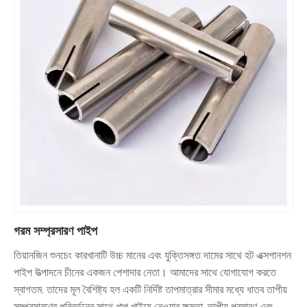
গরম সম্প্রসারণ পাইপ
তিয়ানজিন শুনচেং কারখানাটি উচ্চ মানের এবং যুক্তিসঙ্গত দামের সাথে হট এক্সপানশন
পাইপ উত্পাদনে চীনের একজন পেশাদার নেতা। আমাদের সাথে যোগাযোগ করতে
স্বাগতম. তাদের মূল বৈশিষ্ট্য হল একটি নির্দিষ্ট তাপমাত্রার সীমার মধ্যে ধাতব তাপীয়
সম্প্রসারণের পরিবর্তনের সাথে খাপ খাইয়ে নেওয়ার ক্ষমতা, তাপীয় প্রসারণ এবং