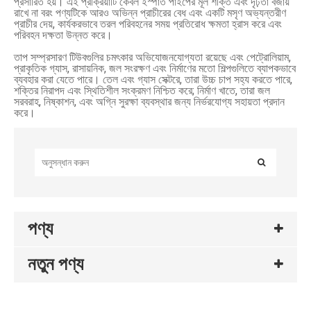
প্রসারিত হয়। এই প্রক্রিয়াটি কেবল ইস্পাত পাইপের মূল শক্তি এবং দৃঢ়তা বজায়
রাখে না বরং পণ্যটিকে আরও অভিন্ন প্রাচীরের বেধ এবং একটি মসৃণ অভ্যন্তরীণ
প্রাচীর দেয়, কার্যকরভাবে তরল পরিবহনের সময় প্রতিরোধ ক্ষমতা হ্রাস করে এবং
পরিবহন দক্ষতা উন্নত করে।
তাপ সম্প্রসারণ টিউবগুলির চমৎকার অভিযোজনযোগ্যতা রয়েছে এবং পেট্রোলিয়াম,
প্রাকৃতিক গ্যাস, রাসায়নিক, জল সংরক্ষণ এবং নির্মাণের মতো শিল্পগুলিতে ব্যাপকভাবে
ব্যবহার করা যেতে পারে। তেল এবং গ্যাস সেক্টরে, তারা উচ্চ চাপ সহ্য করতে পারে,
শক্তির নিরাপদ এবং স্থিতিশীল সংক্রমণ নিশ্চিত করে; নির্মাণ খাতে, তারা জল
সরবরাহ, নিষ্কাশন, এবং অগ্নি সুরক্ষা ব্যবস্থার জন্য নির্ভরযোগ্য সহায়তা প্রদান
করে।
পণ্য
নতুন পণ্য