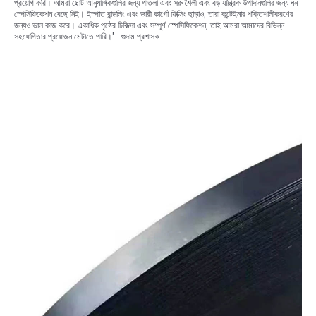
প্রয়োগ করি। আমরা ছোট আনুষাঙ্গিকগুলির জন্য পাতলা এবং সরু শৈলী এবং বড় যান্ত্রিক উপাদানগুলির জন্য ঘন
স্পেসিফিকেশন বেছে নিই। ইস্পাত বান্ডলিং এবং ভারী কার্গো ফিক্সিং ছাড়াও, তারা কন্টেইনার শক্তিশালীকরণের
জন্যও ভাল কাজ করে। একাধিক পৃষ্ঠের চিকিত্সা এবং সম্পূর্ণ স্পেসিফিকেশন, তাই আমরা আমাদের বিভিন্ন
সহযোগিতার প্রয়োজন মেটাতে পারি।" - গুদাম প্রশাসক