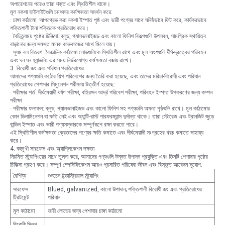
​​অপারেশনের পরেও তারা শক্ত এবং স্থিতিশীল থাকে।
মূল নকশা হাইলাইটগুলি চমৎকার কর্মক্ষমতা সমর্থন করে:
· চাঙ্গা কাঠামো: আপগ্রেড করা নকশা ইস্পাত পৃষ্ঠ এবং ভারী পণ্যের সাথে ঘনিষ্ঠভাবে ফিট করে, কার্যকরভাবে
শক্তিশালী টানা শক্তিকে প্রতিরোধ করে।
· বৈচিত্র্যময় পৃষ্ঠের চিকিত্সা: ব্লুড, গ্যালভানাইজড এবং কালো ফিনিশ বিকল্পগুলি উপলব্ধ, সামগ্রিক স্থায়িত্ব
বাড়ানোর জন্য সমস্ত মানক কারুকাজের সাথে মিলে যায়।
· সুষম বল বিতরণ: বৈজ্ঞানিক কাঠামো লোডগুলিকে স্থিতিশীল রাখে এবং মূল অংশগুলি দীর্ঘ-দূরত্বের পরিবহন
এবং ঘন ঘন হ্যান্ডলিং এর সময় নির্ভরযোগ্য কর্মক্ষমতা বজায় রাখে।
3. বিরোধী জং এবং পরিধান প্রতিরোধের
আমাদের পণ্যগুলি কঠোর শিল্প পরিবেশের জন্য তৈরি করা হয়েছে, এবং তাদের মরিচা-বিরোধী এবং পরিধান
প্রতিরোধের পেশাদার সিমুলেশন পরীক্ষায় উত্তীর্ণ হয়েছে:
· পরীক্ষার শর্ত: দীর্ঘমেয়াদী ঘর্ষণ পরীক্ষা, বহিরঙ্গন আর্দ্র পরিবেশ পরীক্ষা, পরিবহন ইস্পাত উপকরণের জন্য কম্পন
পরীক্ষা
· পরীক্ষার ফলাফল: ব্লুড, গ্যালভানাইজড এবং কালো ফিনিশ সহ পণ্যগুলি অক্ষত পৃষ্ঠগুলি রাখে। মূল কাঠামোর
কোন ডিলামিনেশন বা ক্ষতি নেই এবং অ্যান্টি-রাস্ট পারফরম্যান্স দুর্দান্ত থাকে। তারা স্টোরেজ এবং ট্রানজিট জুড়ে
বান্ডিল ইস্পাত এবং ভারী পণ্যসম্ভারকে সম্পূর্ণরূপে রক্ষা করতে পারে।
এই স্থিতিশীল কর্মক্ষমতা ক্রেতাদের পণ্যের ক্ষতি কমাতে এবং দীর্ঘমেয়াদী সংগ্রহের খরচ কমাতে সাহায্য
করে।
4. বহুমুখী সারফেস এবং অ্যাপ্লিকেশন দক্ষতা
নিয়মিত স্ট্র্যাপিংয়ের সাথে তুলনা করে, আমাদের পণ্যগুলি উন্নত উত্পাদন প্রযুক্তি এবং তিনটি পেশাদার পৃষ্ঠের
চিকিত্সা গ্রহণ করে। সম্পূর্ণ স্পেসিফিকেশন আরও প্রসারিত পরিষেবা জীবন এবং বিস্তৃত আবেদন সুযোগ.
বৈশিষ্ট্য
শুনচেন ইন্ডাস্ট্রিয়াল স্ট্র্যাপিং
সারফেস
Blued, galvanized, কালো উপাদান; শক্তিশালী বিরোধী জং এবং প্রতিরোধের
ট্রিটমেন্ট
পরিধান
মূল কাঠামো
ভারী লোডের জন্য পেশাদার চাঙ্গা কাঠামো
বিরোধী স্লিপ