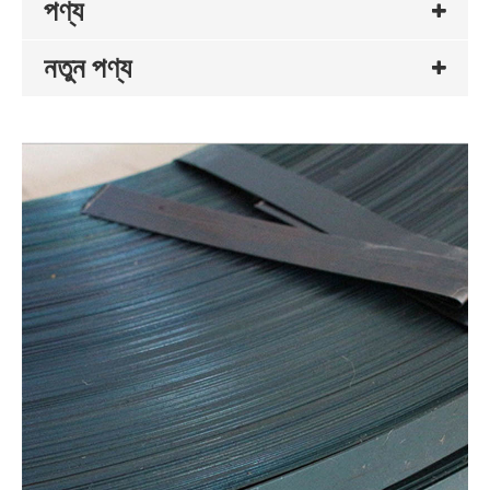
পণ্য
নতুন পণ্য