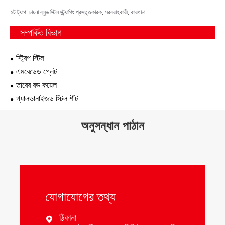
হট ট্যাগ: চায়না ব্লুড স্টিল স্ট্র্যাপিং প্রস্তুতকারক, সরবরাহকারী, কারখানা
সম্পর্কিত বিভাগ
স্ট্রিপ স্টিল
এমবেডেড প্লেট
তারের রড কয়েল
গ্যালভানাইজড স্টিল শীট
অনুসন্ধান পাঠান
যোগাযোগের তথ্য
ঠিকানা
