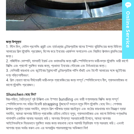
Online Service
জন্য উপযুক্ত
1. স্টিল মিল, মেটাল প্রসেসিং প্ল্যান্ট এবং হার্ডওয়্যার এন্টারপ্রাইজ যাদের ইস্পাত বান্ডিলিংয়ের জন্য বিভিন্ন
আকারের শিল্প স্ট্র্যাপিং প্রয়োজন, বিশেষ করে ইনডোর ওয়ার্কশপ অপারেশন এবং নিয়মিত উত্পাদন বান্ডলিংয়ের
জন্য।
2. লজিস্টিক কোম্পানি, মালবাহী ইয়ার্ড এবং গুদামগুলির জন্য মাল্টি-স্পেসিফিকেশন ভারী-শুল্ক স্ট্র্যাপিং ভারী কার্গো
ফিক্সিং এবং প্যালেট সুরক্ষিত করার জন্য, প্রধানত ইনডোর স্টোরেজ এবং টার্নওভারের জন্য।
3. মেশিনারী কারখানা এবং কন্টেইনার ট্রান্সপোর্ট এন্টারপ্রাইজ পার্টস বাঁধাই এবং টার্গেট আকারের সঙ্গে কন্টেইনার
পণ্য শক্তিশালীকরণ.
4. শিল্প ক্রেতা যাদের দীর্ঘমেয়াদী ভারী-শুল্ক প্যাকেজিংয়ের জন্য সম্পূর্ণ স্পেসিফিকেশনে নীল, গ্যালভানাইজড বা
কালো স্ট্র্যাপিং প্রয়োজন।
Shunchen বেছে নিন?
উচ্চ-শক্তি, বৈচিত্রপূর্ণ পৃষ্ঠ চিকিত্সা এবং ইস্পাত bundling এবং ভারী পণ্যসম্ভার ফিক্সিং জন্য সম্পূর্ণ
স্পেসিফিকেশন সহ মরিচা বিরোধী strapping খুঁজছেন? শুনচেন ব্লুড স্টিল স্ট্র্যাপিং বেছে নিন। পেশাদার
উত্পাদন প্রযুক্তি দ্বারা সমর্থিত, বাস্তব শিল্প পরীক্ষার দ্বারা যাচাইকৃত এবং কঠোর কারখানার মান নিয়ন্ত্রণ দ্বারা
সমর্থিত, আমরা আপনার বিভিন্ন প্যাকেজিং চাহিদা মেটাতে ব্লুড, গ্যালভানাইজড এবং কালো ফিনিশড পণ্যগুলির
পাশাপাশি একাধিক আকার সরবরাহ করি। আপনার বিশ্বস্ত সরবরাহকারী হিসাবে, আমরা আপনার
আইটেমগুলিকে স্থিরভাবে সুরক্ষিত করার জন্য কারখানা থেকে সরাসরি প্রিমিয়াম পণ্য সরবরাহ করি। এখনই
আপনার ক্রয় অর্ডার করুন এবং এর অলরাউন্ড পারফরম্যান্সের অভিজ্ঞতা নিন!