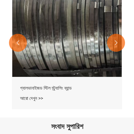


গ্যালভানাইজড স্টিল স্ট্র্যাপিং ব্যান্ড
আরো দেখুন >>
সংবাদ সুপারিশ