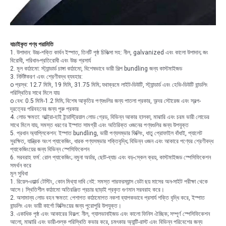
যাচাইকৃত পণ্য পরামিতি
1. উপাদান: উচ্চ-শক্তি কার্বন ইস্পাত, তিনটি পৃষ্ঠ চিকিত্সা সহ: নীল, galvanized এবং কালো উপাদান; জং
বিরোধী, পরিধান-প্রতিরোধী এবং উচ্চ প্রসার্য
2. মূল কাঠামো: স্ট্যান্ডার্ড চাঙ্গা কাঠামো, বিশেষভাবে ভারী শিল্প bundling জন্য কাস্টমাইজড
3. নির্দিষ্টকরণ এবং শ্রেণীবদ্ধ ব্যবহার:
o প্রস্থ: 12.7 মিমি, 19 মিমি, 31.75 মিমি; যথাক্রমে লাইট-ডিউটি, স্ট্যান্ডার্ড এবং হেভি-ডিউটি ​​বান্ডলিং
পরিস্থিতির সাথে মিলে যায়
o বেধ: 0.5 মিমি-1.2 মিমি; বিশেষ আকৃতির পণ্যগুলির জন্য পাতলা প্রকার, অন্দর স্টোরেজ এবং স্বল্প-
দূরত্বের পরিবহনের জন্য পুরু প্রকার
4. লোড ক্ষমতা: আল্ট্রা-হাই ইন্ডাস্ট্রিয়াল লোড গ্রেড, বিভিন্ন আকার হালকা, মাঝারি এবং চরম ভারী লোডের
সাথে মিলে যায়, সমস্ত ধরণের ইস্পাত সামগ্রী এবং অতিরিক্ত ওজনের পণ্যগুলির জন্য উপযুক্ত
5. প্রধান অ্যাপ্লিকেশন: ইস্পাত bundling, ভারী পণ্যসম্ভার ফিক্সিং, ধাতু প্রোফাইল বাঁধাই, প্যালেট
সুরক্ষিত, যান্ত্রিক অংশ প্যাকেজিং, ধারক পণ্যসম্ভার শক্তিবৃদ্ধি; বিভিন্ন ওজন এবং আকারে পণ্যের শ্রেণীবদ্ধ
প্যাকেজিংয়ের জন্য বিভিন্ন স্পেসিফিকেশন
6. সরবরাহ ফর্ম: রোল প্যাকেজিং; নমুনা অর্ডার, ছোট-ব্যাচ এবং বড়-স্কেল ক্রয়, কাস্টমাইজড স্পেসিফিকেশন
সমর্থন করে
মূল সুবিধা
1. রিয়েল-ওয়ার্ল্ড টেস্টিং, কোন মিথ্যা দাবি নেই: সমস্ত পারফরম্যান্স ডেটা ছয় মাসের অন-সাইট পরীক্ষা থেকে
আসে। স্থিতিশীল কাঠামো অতিরঞ্জিত প্রচার ছাড়াই প্রকৃত গুণমান সরবরাহ করে।
2. অসামান্য লোড বহন ক্ষমতা: পেশাগত কাঠামোগত নকশা ব্যাপকভাবে প্রসার্য শক্তি বৃদ্ধি করে, ইস্পাত
বান্ডলিং এবং ভারী কার্গো ফিক্সিংয়ের জন্য পুরোপুরি উপযুক্ত।
3. একাধিক পৃষ্ঠ এবং আকারের বিকল্প: নীল, গ্যালভানাইজড এবং কালো ফিনিস ঐচ্ছিক; সম্পূর্ণ স্পেসিফিকেশন
আলো, মাঝারি এবং ভারী-শুল্ক পরিস্থিতি কভার করে, চমৎকার অ্যান্টি-রাস্ট এবং বিভিন্ন পরিবেশের জন্য