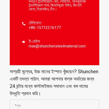
শুনচেন ইন্ডাস্ট্রিয়াল কোং, লিমিটেড, আনঝুয়াংজি
ইন্ডাস্ট্রিয়াল পার্ক, জিহাইজুয়াং টাউন, জিংহাই
জেলা, তিয়ানজিন, চীন।
টেলিফোন

+86-15712216177
ই-মেইল

max@shunchensteelmaterial.com
সাশ্রয়ী মূল্যের, উচ্চ মানের ইস্পাত খুঁজছেন? Shunchen
একটি তদন্ত পাঠান. আমরা আপনার বাল্ক অর্ডারের জন্য
24 ঘন্টার মধ্যে কাস্টমাইজড সমাধান এবং কম দামের
উদ্ধৃতি প্রদান করি।