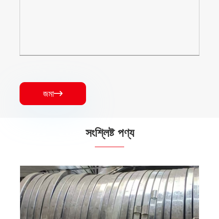
জমা

সংশ্লিষ্ট পণ্য