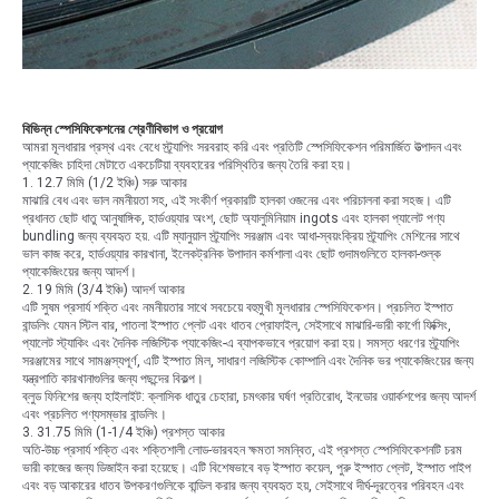
বিভিন্ন স্পেসিফিকেশনের শ্রেণীবিভাগ ও প্রয়োগ
আমরা মূলধারার প্রস্থ এবং বেধে স্ট্র্যাপিং সরবরাহ করি এবং প্রতিটি স্পেসিফিকেশন পরিমার্জিত উত্পাদন এবং
প্যাকেজিং চাহিদা মেটাতে একচেটিয়া ব্যবহারের পরিস্থিতির জন্য তৈরি করা হয়।
1. 12.7 মিমি (1/2 ইঞ্চি) সরু আকার
মাঝারি বেধ এবং ভাল নমনীয়তা সহ, এই সংকীর্ণ প্রকারটি হালকা ওজনের এবং পরিচালনা করা সহজ। এটি
প্রধানত ছোট ধাতু আনুষাঙ্গিক, হার্ডওয়্যার অংশ, ছোট অ্যালুমিনিয়াম ingots এবং হালকা প্যালেট পণ্য
bundling জন্য ব্যবহৃত হয়. এটি ম্যানুয়াল স্ট্র্যাপিং সরঞ্জাম এবং আধা-স্বয়ংক্রিয় স্ট্র্যাপিং মেশিনের সাথে
ভাল কাজ করে, হার্ডওয়্যার কারখানা, ইলেকট্রনিক উপাদান কর্মশালা এবং ছোট গুদামগুলিতে হালকা-শুল্ক
প্যাকেজিংয়ের জন্য আদর্শ।
2. 19 মিমি (3/4 ইঞ্চি) আদর্শ আকার
এটি সুষম প্রসার্য শক্তি এবং নমনীয়তার সাথে সবচেয়ে বহুমুখী মূলধারার স্পেসিফিকেশন। প্রচলিত ইস্পাত
বান্ডলিং যেমন স্টিল বার, পাতলা ইস্পাত প্লেট এবং ধাতব প্রোফাইল, সেইসাথে মাঝারি-ভারী কার্গো ফিক্সিং,
প্যালেট স্ট্যাকিং এবং দৈনিক লজিস্টিক প্যাকেজিং-এ ব্যাপকভাবে প্রয়োগ করা হয়। সমস্ত ধরণের স্ট্র্যাপিং
সরঞ্জামের সাথে সামঞ্জস্যপূর্ণ, এটি ইস্পাত মিল, সাধারণ লজিস্টিক কোম্পানি এবং দৈনিক ভর প্যাকেজিংয়ের জন্য
যন্ত্রপাতি কারখানাগুলির জন্য পছন্দের বিকল্প।
ব্লুড ফিনিশের জন্য হাইলাইট: ক্লাসিক ধাতুর চেহারা, চমৎকার ঘর্ষণ প্রতিরোধ, ইনডোর ওয়ার্কশপের জন্য আদর্শ
এবং প্রচলিত পণ্যসম্ভার বান্ডলিং।
3. 31.75 মিমি (1-1/4 ইঞ্চি) প্রশস্ত আকার
অতি-উচ্চ প্রসার্য শক্তি এবং শক্তিশালী লোড-ভারবহন ক্ষমতা সমন্বিত, এই প্রশস্ত স্পেসিফিকেশনটি চরম
ভারী কাজের জন্য ডিজাইন করা হয়েছে। এটি বিশেষভাবে বড় ইস্পাত কয়েল, পুরু ইস্পাত প্লেট, ইস্পাত পাইপ
এবং বড় আকারের ধাতব উপকরণগুলিকে বান্ডিল করার জন্য ব্যবহৃত হয়, সেইসাথে দীর্ঘ-দূরত্বের পরিবহন এবং