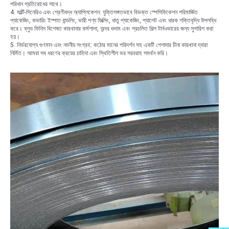
পরিধান প্রতিরোধের সাথে।
4. মাল্টি-সিনেরিও এবং শ্রেণীবদ্ধ অ্যাপ্লিকেশন: যুক্তিসঙ্গতভাবে বিভক্ত স্পেসিফিকেশন পরিমার্জিত
প্যাকেজিং, কভারিং ইস্পাত বান্ডলিং, ভারী পণ্য ফিক্সিং, ধাতু প্যাকেজিং, প্যালেট এবং ধারক শক্তিবৃদ্ধি উপলব্ধি
করে। ব্লুড ফিনিস বিশেষত কারখানার কর্মশালা, অন্দর গুদাম এবং প্রচলিত শিল্প টার্নওভারের জন্য সুপারিশ করা
হয়।
5. নির্ভরযোগ্য গুণমান এবং নমনীয় সংগ্রহ: কঠোর মানের পরিদর্শন সহ একটি পেশাদার চীনা কারখানা দ্বারা
নির্মিত। আমরা সব ধরণের ক্রয়ের চাহিদা এবং স্থিতিশীল ভর সরবরাহ সমর্থন করি।