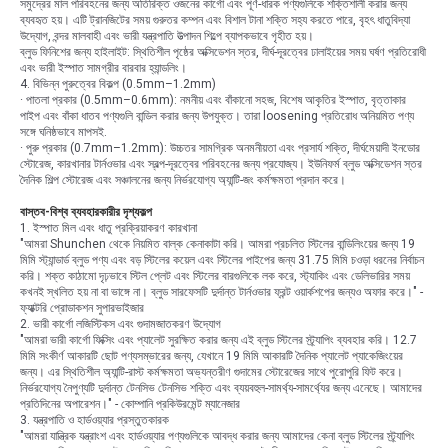
সমুদ্রের মাল পরিবহনের জন্য অতিরিক্ত ওজনের কার্গো এবং পূর্ণ-ধারক পণ্যগুলিকে শক্তিশালী করার জন্য
ব্যবহৃত হয়। এটি ট্রানজিটের সময় গুরুতর কম্পন এবং বিশাল টানা শক্তি সহ্য করতে পারে, বৃহৎ ধাতুবিদ্যা
উদ্যোগ, বন্দর মালবাহী এবং ভারী যন্ত্রপাতি উত্পাদন শিল্পে ব্যাপকভাবে গৃহীত হয়।
ব্লুড ফিনিশের জন্য হাইলাইট: স্থিতিশীল পৃষ্ঠের অক্সিডেশন স্তর, দীর্ঘ-দূরত্বের ঢালাইয়ের সময় ঘর্ষণ প্রতিরোধী
এবং ভারী ইস্পাত সামগ্রীর বারবার হ্যান্ডলিং।
4. বিভিন্ন পুরুত্বের বিকল্প (0.5mm–1.2mm)
· পাতলা প্রকার (0.5mm–0.6mm): নমনীয় এবং বাঁকানো সহজ, বিশেষ আকৃতির ইস্পাত, বৃত্তাকার
পাইপ এবং বাঁকা ধাতব পণ্যগুলি বান্ডিল করার জন্য উপযুক্ত। তারা loosening প্রতিরোধ অনিয়মিত পণ্য
সঙ্গে ঘনিষ্ঠভাবে মাপসই.
· পুরু প্রকার (0.7mm–1.2mm): উচ্চতর সামগ্রিক অনমনীয়তা এবং প্রসার্য শক্তি, দীর্ঘমেয়াদী ইনডোর
স্টোরেজ, কারখানার টার্নওভার এবং স্বল্প-দূরত্বের পরিবহনের জন্য প্রযোজ্য। ইউনিফর্ম ব্লুড অক্সিডেশন স্তর
দৈনিক শিল্প স্টোরেজ এবং সঞ্চালনের জন্য নির্ভরযোগ্য অ্যান্টি-জং কর্মক্ষমতা প্রদান করে।
বাস্তব-বিশ্ব ব্যবহারকারীর দৃশ্যকল্প
1. ইস্পাত মিল এবং ধাতু প্রক্রিয়াকরণ কারখানা
"আমরা Shunchen থেকে নিয়মিত বাল্ক কেনাকাটা করি। আমরা প্রচলিত স্টিলের বান্ডিলিংয়ের জন্য 19
মিমি স্ট্যান্ডার্ড ব্লুড পণ্য এবং বড় স্টিলের কয়েল এবং স্টিলের পাইপের জন্য 31.75 মিমি চওড়া ধরনের নির্বাচন
করি। শক্ত কাঠামো দৃঢ়ভাবে স্টিল প্লেট এবং স্টিলের বারগুলিকে লক করে, স্ট্যাকিং এবং ডেলিভারির সময়
কখনই স্খলিত হয় না বা ভাঙ্গে না। ব্লুড সারফেসটি দুর্দান্ত টার্নওভার ফ্রন্ট ওয়ার্কশপের জন্যও অফার করে।" -
ফ্যাক্টরি প্রোডাকশন সুপারভাইজার
2. ভারী কার্গো লজিস্টিকস এবং গুদামজাতকরণ উদ্যোগ
"আমরা ভারী কার্গো ফিক্সিং এবং প্যালেট সুরক্ষিত করার জন্য এই ব্লুড স্টিলের স্ট্র্যাপিং ব্যবহার করি। 12.7
মিমি সংকীর্ণ আকারটি ছোট পণ্যসম্ভারের জন্য, যেখানে 19 মিমি আকারটি দৈনিক প্যালেট প্যাকেজিংয়ের
জন্য। এর স্থিতিশীল অ্যান্টি-রাস্ট কর্মক্ষমতা অভ্যন্তরীণ গুদামের স্টোরেজের সাথে পুরোপুরি ফিট করে।
নির্ভরযোগ্য নৈপুণ্যটি দুর্দান্ত টেনসিভ টেনসিভ শক্তি এবং ব্যয়বহুল-সামর্থ্য-সামর্থ্যের জন্য এনেছে। আমাদের
প্রতিদিনের অপারেশন।" - কোম্পানি প্রকিউরমেন্ট ম্যানেজার
3. যন্ত্রপাতি ও হার্ডওয়্যার প্রস্তুতকারক
"আমরা যান্ত্রিক যন্ত্রাংশ এবং হার্ডওয়্যার পণ্যগুলিকে আবদ্ধ করার জন্য আমাদের কেনা ব্লুড স্টিলের স্ট্র্যাপিং