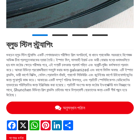
ব্লুড স্টিল স্ট্র্যাপিং
শুনচেন ব্লুড স্টিল স্ট্র্যাপিং একটি পেশাদারভাবে পরীক্ষিত শিল্প অপরিহার্য, যা ধাতব প্যাকেজিং সরবরাহে বিশেষজ্ঞ
অভিজ্ঞ চীনা প্রস্তুতকারকের দ্বারা তৈরি। ইস্পাত মিল, মালবাহী ইয়ার্ড এবং ভারী বোঝার মধ্যে গুদামগুলিতে
ছয় মাস কঠোর ক্ষেত্র পরীক্ষার পরে, এই পণ্যটি চমৎকার প্রসার্য শক্তি এবং অ্যান্টি-লুজিং কর্মক্ষমতা প্রদান
করে। আমরা বিভিন্ন প্রয়োজনীয়তা সন্তুষ্ট করার জন্য galvanized এবং কালো ফিনিস অফার. এটি ইস্পাত
বান্ডলিং, ভারী কার্গো ফিক্সিং, মেটাল প্রোফাইল বাঁধাই, প্যালেট সিকিউরিং এবং কন্টেইনার কার্গো রিইনফোর্সমেন্টের
জন্য পুরোপুরি কাজ করে। আকারের একটি সম্পূর্ণ পরিসর উপলব্ধ, এবং প্রতিটি স্পেসিফিকেশন ডেডিকেটেড
ব্যবহারের পরিস্থিতির জন্য ইঞ্জিনিয়ার করা হয়েছে। প্রতিটি অংশের জন্য কঠোর ইন-ফ্যাক্টরি মান নিয়ন্ত্রণের
সাথে, Shunchen বিভিন্ন শিল্প বান্ডলিং চাহিদার সাথে বিশ্বব্যাপী ক্রেতাদের জন্য একটি শীর্ষ পছন্দ হয়ে
উঠেছে।
অনুসন্ধান পাঠান
Facebook
X
WhatsApp
Pinterest
LinkedIn
Share
পণ্যের বর্ণনা