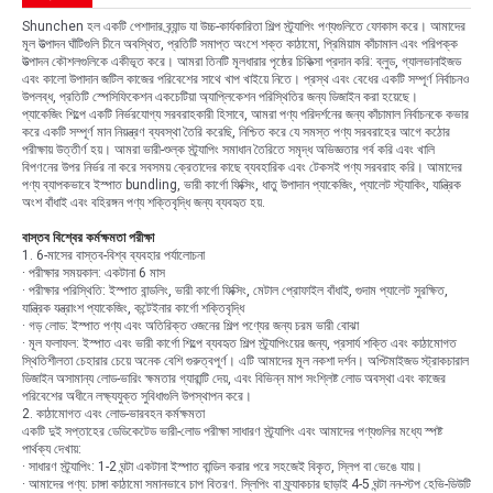
Shunchen হল একটি পেশাদার ব্র্যান্ড যা উচ্চ-কার্যকারিতা শিল্প স্ট্র্যাপিং পণ্যগুলিতে ফোকাস করে। আমাদের
মূল উত্পাদন ঘাঁটিগুলি চীনে অবস্থিত, প্রতিটি সমাপ্ত অংশে শক্ত কাঠামো, প্রিমিয়াম কাঁচামাল এবং পরিপক্ক
উত্পাদন কৌশলগুলিকে একীভূত করে। আমরা তিনটি মূলধারার পৃষ্ঠের চিকিত্সা প্রদান করি: ব্লুড, গ্যালভানাইজড
এবং কালো উপাদান জটিল কাজের পরিবেশের সাথে খাপ খাইয়ে নিতে। প্রস্থ এবং বেধের একটি সম্পূর্ণ নির্বাচনও
উপলব্ধ, প্রতিটি স্পেসিফিকেশন একচেটিয়া অ্যাপ্লিকেশন পরিস্থিতির জন্য ডিজাইন করা হয়েছে।
প্যাকেজিং শিল্পে একটি নির্ভরযোগ্য সরবরাহকারী হিসাবে, আমরা পণ্য পরিদর্শনের জন্য কাঁচামাল নির্বাচনকে কভার
করে একটি সম্পূর্ণ মান নিয়ন্ত্রণ ব্যবস্থা তৈরি করেছি, নিশ্চিত করে যে সমস্ত পণ্য সরবরাহের আগে কঠোর
পরীক্ষায় উত্তীর্ণ হয়। আমরা ভারী-শুল্ক স্ট্র্যাপিং সমাধান তৈরিতে সমৃদ্ধ অভিজ্ঞতার গর্ব করি এবং খালি
বিপণনের উপর নির্ভর না করে সবসময় ক্রেতাদের কাছে ব্যবহারিক এবং টেকসই পণ্য সরবরাহ করি। আমাদের
পণ্য ব্যাপকভাবে ইস্পাত bundling, ভারী কার্গো ফিক্সিং, ধাতু উপাদান প্যাকেজিং, প্যালেট স্ট্যাকিং, যান্ত্রিক
অংশ বাঁধাই এবং বহিরঙ্গন পণ্য শক্তিবৃদ্ধি জন্য ব্যবহৃত হয়.
বাস্তব বিশ্বের কর্মক্ষমতা পরীক্ষা
1. 6-মাসের বাস্তব-বিশ্ব ব্যবহার পর্যালোচনা
· পরীক্ষার সময়কাল: একটানা 6 মাস
· পরীক্ষার পরিস্থিতি: ইস্পাত বান্ডলিং, ভারী কার্গো ফিক্সিং, মেটাল প্রোফাইল বাঁধাই, গুদাম প্যালেট সুরক্ষিত,
যান্ত্রিক যন্ত্রাংশ প্যাকেজিং, কন্টেইনার কার্গো শক্তিবৃদ্ধি
· গড় লোড: ইস্পাত পণ্য এবং অতিরিক্ত ওজনের শিল্প পণ্যের জন্য চরম ভারী বোঝা
· মূল ফলাফল: ইস্পাত এবং ভারী কার্গো শিল্পে ব্যবহৃত শিল্প স্ট্র্যাপিংয়ের জন্য, প্রসার্য শক্তি এবং কাঠামোগত
স্থিতিশীলতা চেহারার চেয়ে অনেক বেশি গুরুত্বপূর্ণ। এটি আমাদের মূল নকশা দর্শন। অপ্টিমাইজড স্ট্রাকচারাল
ডিজাইন অসামান্য লোড-ভারিং ক্ষমতার গ্যারান্টি দেয়, এবং বিভিন্ন মাপ সংশ্লিষ্ট লোড অবস্থা এবং কাজের
পরিবেশের অধীনে লক্ষ্যযুক্ত সুবিধাগুলি উপস্থাপন করে।
2. কাঠামোগত এবং লোড-ভারবহন কর্মক্ষমতা
একটি দুই সপ্তাহের ডেডিকেটেড ভারী-লোড পরীক্ষা সাধারণ স্ট্র্যাপিং এবং আমাদের পণ্যগুলির মধ্যে স্পষ্ট
পার্থক্য দেখায়:
· সাধারণ স্ট্র্যাপিং: 1-2 ঘন্টা একটানা ইস্পাত বান্ডিল করার পরে সহজেই বিকৃত, স্লিপ বা ভেঙে যায়।
· আমাদের পণ্য: চাঙ্গা কাঠামো সমানভাবে চাপ বিতরণ. স্লিপিং বা ফ্র্যাকচার ছাড়াই 4-5 ঘন্টা নন-স্টপ হেভি-ডিউটি