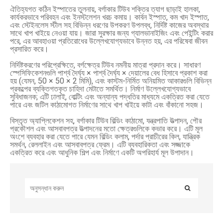
ঐতিহ্যগত কঠিন ইস্পাতের তুলনায়, বর্গাকার টিউব শক্তির ত্যাগ ছাড়াই হালকা,
কার্যকরভাবে পরিবহন এবং ইনস্টলেশন খরচ কমায়। কার্বন ইস্পাত, কম খাদ ইস্পাত,
এবং স্টেইনলেস স্টীল সহ বিভিন্ন ধরণের উপকরণ উপলব্ধ, নির্দিষ্ট কাজের অবস্থার
সাথে খাপ খাইয়ে নেওয়া যায়। জারা সুরক্ষার জন্য গ্যালভানাইজিং এবং পেইন্টিং করার
পরে, এর আবহাওয়া প্রতিরোধের উল্লেখযোগ্যভাবে উন্নত হয়, এর পরিষেবা জীবন
প্রসারিত করে।
নির্দিষ্টকরণের পরিপ্রেক্ষিতে, বর্গক্ষেত্র টিউব নমনীয় মাত্রা প্রদান করে। সাধারণ
স্পেসিফিকেশনগুলি পার্শ্ব দৈর্ঘ্য × পার্শ্ব দৈর্ঘ্য × দেয়ালের বেধ হিসাবে প্রকাশ করা
হয় (যেমন, 50 × 50 × 2 মিমি), এবং কাস্টম-নির্মিত অনিয়মিত আকারগুলি বিভিন্ন
প্রকল্পের ব্যক্তিগতকৃত চাহিদা মেটাতে সমর্থিত। নির্মাণ উল্লেখযোগ্যভাবে
সুবিধাজনক; এটি ঢালাই, বোল্টিং এবং অন্যান্য পদ্ধতির মাধ্যমে একত্রিত করা যেতে
পারে এবং জটিল কাঠামোগত নির্মাণের সাথে খাপ খাইয়ে কাটা এবং বাঁকানো সহজ।
বিস্তৃত অ্যাপ্লিকেশন সহ, বর্গাকার টিউব বিল্ডিং কাঠামো, যন্ত্রপাতি উত্পাদন, পৌর
প্রকৌশল এবং আসবাবপত্র উত্পাদনের মতো ক্ষেত্রগুলিকে কভার করে। এটি মূল
অংশে ব্যবহার করা যেতে পারে যেমন বিল্ডিং কলাম, পর্দার প্রাচীরের কিল, যান্ত্রিক
সমর্থন, রেললাইন এবং আসবাবপত্র ফ্রেম। এটি ব্যবহারিকতা এবং সজ্জাকে
একত্রিত করে এবং আধুনিক শিল্প এবং নির্মাণে একটি অপরিহার্য মূল উপাদান।