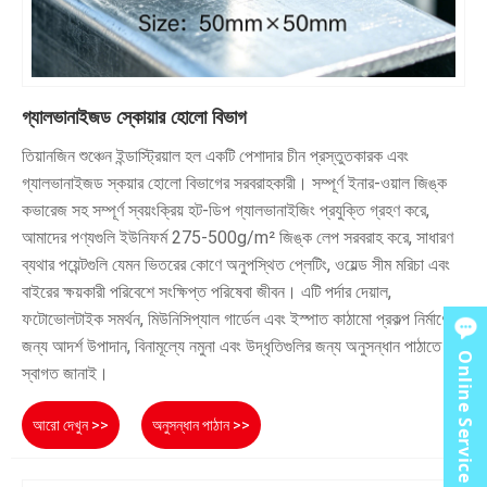
গ্যালভানাইজড স্কোয়ার হোলো বিভাগ
তিয়ানজিন শুঞ্চেন ইন্ডাস্ট্রিয়াল হল একটি পেশাদার চীন প্রস্তুতকারক এবং
গ্যালভানাইজড স্কয়ার হোলো বিভাগের সরবরাহকারী। সম্পূর্ণ ইনার-ওয়াল জিঙ্ক
কভারেজ সহ সম্পূর্ণ স্বয়ংক্রিয় হট-ডিপ গ্যালভানাইজিং প্রযুক্তি গ্রহণ করে,
আমাদের পণ্যগুলি ইউনিফর্ম 275-500g/m² জিঙ্ক লেপ সরবরাহ করে, সাধারণ
ব্যথার পয়েন্টগুলি যেমন ভিতরের কোণে অনুপস্থিত প্লেটিং, ওয়েল্ড সীম মরিচা এবং
বাইরের ক্ষয়কারী পরিবেশে সংক্ষিপ্ত পরিষেবা জীবন। এটি পর্দার দেয়াল,
ফটোভোলটাইক সমর্থন, মিউনিসিপ্যাল ​​গার্ডেল এবং ইস্পাত কাঠামো প্রকল্প নির্মাণের
জন্য আদর্শ উপাদান, বিনামূল্যে নমুনা এবং উদ্ধৃতিগুলির জন্য অনুসন্ধান পাঠাতে
Online Service
স্বাগত জানাই।
আরো দেখুন >>
অনুসন্ধান পাঠান >>