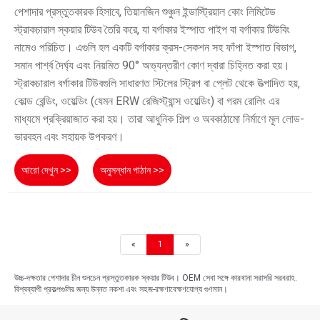
পেশাদার প্রস্তুতকারক হিসাবে, তিয়ানজিন শুঞ্চুন ইন্ডাস্ট্রিয়াল কোং লিমিটেড
স্ট্রাকচারাল স্কয়ার টিউব তৈরি করে, যা বর্গাকার ইস্পাত পাইপ বা বর্গাকার টিউবিং
নামেও পরিচিত। এগুলি হল একটি বর্গাকার ক্রস-সেকশন সহ ফাঁপা ইস্পাত বিভাগ,
সমান পার্শ্ব দৈর্ঘ্য এবং নিয়মিত 90° অভ্যন্তরীণ কোণ দ্বারা চিহ্নিত করা হয়।
স্ট্রাকচারাল বর্গাকার টিউবগুলি সাধারণত স্টিলের স্ট্রিপ বা প্লেট থেকে উত্পাদিত হয়,
কোল্ড বেন্ডিং, ওয়েল্ডিং (যেমন ERW রেজিস্ট্যান্স ওয়েল্ডিং) বা গরম রোলিং এর
মাধ্যমে প্রক্রিয়াজাত করা হয়। তারা আধুনিক শিল্প ও অবকাঠামো নির্মাণে মূল লোড-
ভারবহন এবং সহায়ক উপকরণ।
আরো দেখুন >>
অনুসন্ধান পাঠান >>
«
1
»
উচ্চ-দক্ষতার পেশাদার চীন শুনচেন প্রস্তুতকারক স্কয়ার টিউব। OEM সেবা সঙ্গে কারখানা সরাসরি সরবরাহ.
বিশ্বব্যাপী প্রকল্পগুলির জন্য উন্নত নকশা এবং সহজ-রক্ষণাবেক্ষণযোগ্য গুণমান।