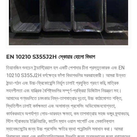
EN 10210 S355J2H স্কোয়ার হোলো বিভাগ
তিয়ানজিন শুনচেন ইন্ডাস্ট্রিয়াল হল একটি পেশাদার চীনা প্রস্তুতকারক এবং EN
10210 S355J2H বর্গক্ষেত্র ফাঁপা বিভাগগুলির সরবরাহকারী। আমরা উন্নত
ঠান্ডা-গঠন এবং উচ্চ-ফ্রিকোয়েন্সি নির্ভুল ঢালাই প্রযুক্তি গ্রহণ করি, মাত্রিক
সহনশীলতা এবং যান্ত্রিক বৈশিষ্ট্যগুলির সম্পূর্ণ-প্রক্রিয়া ডিজিটাল নিয়ন্ত্রণ সহ।
আমাদের পণ্যগুলিতে চমৎকার নিম্ন-তাপমাত্রার দৃঢ়তা, উচ্চ কাঠামোগত শক্তি,
স্থিতিশীল ঢালাই কর্মক্ষমতা এবং অসামান্য প্রসেসিং অভিযোজনযোগ্যতা,
কার্যকরভাবে অপর্যাপ্ত লোড-ভারবহন ক্ষমতা, কম তাপমাত্রায় সহজ ভঙ্গুর ফ্র্যাকচার,
স্টিল স্ট্রাকচার ইঞ্জিনিয়ারিং, কার্টেন ম্যান ওয়াল সাপোর্ট এবং মেকানিক্যাল
ম্যানেজমেন্টের জন্য উচ্চ প্রসেসিং ক্ষতির ব্যথা পয়েন্টগুলি সমাধান করা। আমরা
বিনামূল্যে নমুনা এবং প্রতিযোগিতামূলক উদ্ধৃতি জন্য অনুসন্ধানের জন্য গ্রাহকদের