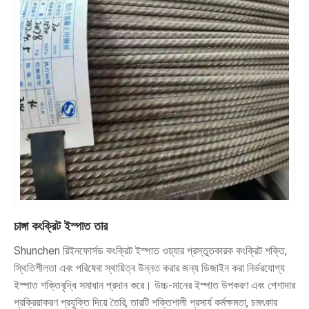
চাঙ্গা কংক্রিট ইস্পাত তার
Shunchen রিইনফোর্সড কংক্রিট ইস্পাত ওয়্যার প্রস্তুতকারক কংক্রিট শক্তি,
স্থিতিশীলতা এবং পরিষেবা স্থায়িত্ব উন্নত করার জন্য ডিজাইন করা নির্ভরযোগ্য
ইস্পাত শক্তিবৃদ্ধি সমাধান প্রদান করে। উচ্চ-মানের ইস্পাত উপকরণ এবং পেশাদার
প্রক্রিয়াকরণ প্রযুক্তি দিয়ে তৈরি, তারটি শক্তিশালী প্রসার্য কর্মক্ষমতা, চমৎকার