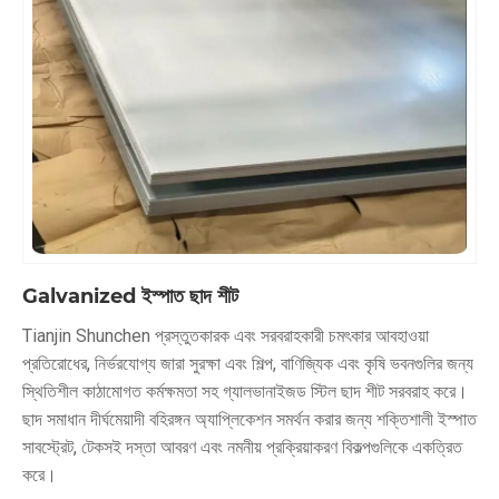
Galvanized ইস্পাত ছাদ শীট
Tianjin Shunchen প্রস্তুতকারক এবং সরবরাহকারী চমৎকার আবহাওয়া
প্রতিরোধের, নির্ভরযোগ্য জারা সুরক্ষা এবং শিল্প, বাণিজ্যিক এবং কৃষি ভবনগুলির জন্য
স্থিতিশীল কাঠামোগত কর্মক্ষমতা সহ গ্যালভানাইজড স্টিল ছাদ শীট সরবরাহ করে।
ছাদ সমাধান দীর্ঘমেয়াদী বহিরঙ্গন অ্যাপ্লিকেশন সমর্থন করার জন্য শক্তিশালী ইস্পাত
সাবস্ট্রেট, টেকসই দস্তা আবরণ এবং নমনীয় প্রক্রিয়াকরণ বিকল্পগুলিকে একত্রিত
করে।