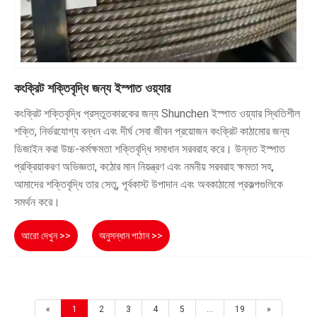
কংক্রিট শক্তিবৃদ্ধি জন্য ইস্পাত ওয়্যার
কংক্রিট শক্তিবৃদ্ধি প্রস্তুতকারকের জন্য Shunchen ইস্পাত ওয়্যার স্থিতিশীল
শক্তি, নির্ভরযোগ্য বন্ধন এবং দীর্ঘ সেবা জীবন প্রয়োজন কংক্রিট কাঠামোর জন্য
ডিজাইন করা উচ্চ-কর্মক্ষমতা শক্তিবৃদ্ধি সমাধান সরবরাহ করে। উন্নত ইস্পাত
প্রক্রিয়াকরণ অভিজ্ঞতা, কঠোর মান নিয়ন্ত্রণ এবং নমনীয় সরবরাহ ক্ষমতা সহ,
আমাদের শক্তিবৃদ্ধি তার সেতু, পূর্বকাস্ট উপাদান এবং অবকাঠামো প্রকল্পগুলিকে
সমর্থন করে।
আরো দেখুন >>
অনুসন্ধান পাঠান >>
«
1
2
3
4
5
...
19
»