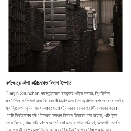
বর্গক্ষেত্র ফাঁপা কাঠামোগত বিভাগ ইস্পাত
Tianjin Shunchen প্রস্তুতকারক চমত্কার শক্তি দক্ষতা, স্থিতিশীল
জ্যামিতিক কর্মক্ষমতা এবং বিশ্বব্যাপী নির্মাণ এবং শিল্প অ্যাপ্লিকেশনের জন্য নমনীয়
ফ্যাব্রিকেশন সুবিধা সহ স্কয়ার হোলো স্ট্রাকচারাল সেকশন স্টিল অফার করে।
একটি নির্ভরযোগ্য ফাঁপা ইস্পাত সমাধান হিসাবে ডিজাইন করা হয়েছে, এটি সুষম
লোড বিতরণ, উচ্চ কাঠামোগত অনমনীয়তা এবং ইস্পাত কাঠামো, যন্ত্রপাতি সমর্থন
এবং প্রকৌশল প্রকল্পগুলির জন্য ব্যবহারিক ইনস্টলেশন সুবিধা প্রদান করে।