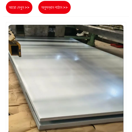
আরো দেখুন >>
অনুসন্ধান পাঠান >>