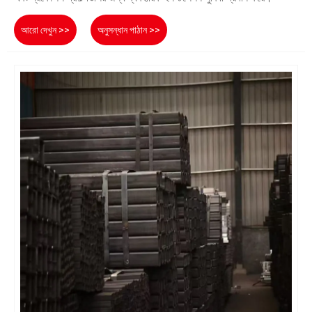
আরো দেখুন >>
অনুসন্ধান পাঠান >>