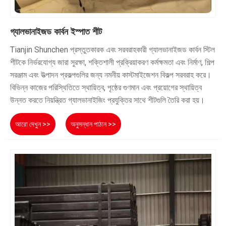
গ্যালভানাইজড কার্বন ইস্পাত শীট
Tianjin Shunchen প্রস্তুতকারক এবং সরবরাহকারী গ্যালভানাইজড কার্বন স্টিল
শীটকে নির্ভরযোগ্য জারা সুরক্ষা, শক্তিশালী প্রক্রিয়াকরণ কর্মক্ষমতা এবং নির্মাণ, শিল্প
সরঞ্জাম এবং উত্পাদন প্রকল্পগুলির জন্য নমনীয় কাস্টমাইজেশন বিকল্প সরবরাহ করে।
বিভিন্ন কাজের পরিস্থিতিতে স্থায়িত্ব, পৃষ্ঠের গুণমান এবং প্রয়োগের স্থায়িত্ব
উন্নত করতে নিয়ন্ত্রিত গ্যালভানাইজিং প্রযুক্তির সাথে শীটগুলি তৈরি করা হয়।
আরো দেখুন >>
অনুসন্ধান পাঠান >>