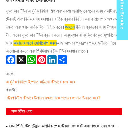
Online Service
বৃত্তাকার টিউব আধুনিক নির্মাণ, শিল্প এবং নকশা অ্যাপ্লিকেশনের জন্য একটি বহুমুখী,
টেকসই এবং নির্ভরযোগ্য সমাধান। সঠিক প্রকার নির্বাচন করা কাঠামোগত অখণ্ডতা,
দক্ষতা এবং খরচ-কার্যকারিতা নিশ্চিত করে।
শুনচেন
বিভিন্ন প্রকল্পের জন্য উপযুক্ত
উচ্চ মানের বৃত্তাকার টিউব প্রদান করে। অনুসন্ধান বা ব্যক্তিগতকৃত সুপারিশের
জন্য,
আমাদের সাথে যোগাযোগ করুন
আজ আপনার প্রকল্পের প্রয়োজনীয়তা নিয়ে
আলোচনা করতে এবং প্রিমিয়াম রাউন্ড টিউব সমাধান পেতে।
Facebook
X
WhatsApp
Pinterest
LinkedIn
Share
আগে :
আধুনিক নির্মাণে ইস্পাত কাঠামো কীভাবে কাজ করে
পরবর্তী :
স্ট্রিপ স্টিল কীভাবে উত্পাদন দক্ষতা এবং পণ্যের গুণমান উন্নত করে?
সম্পর্কিত খবর
কেন পিসি স্টিল স্ট্র্যান্ড আধুনিক প্রেস্ট্রেসড কংক্রিট অ্যাপ্লিকেশনের জন্য