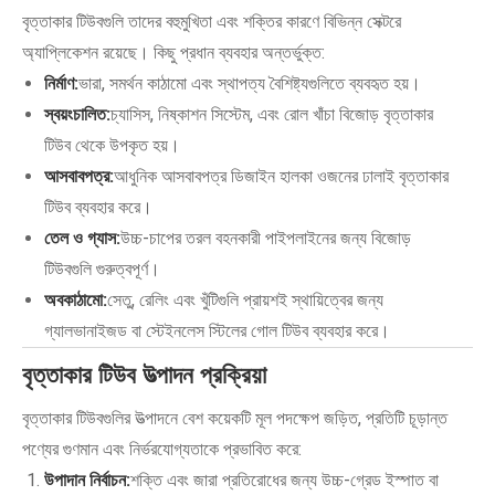
বৃত্তাকার টিউবগুলি তাদের বহুমুখিতা এবং শক্তির কারণে বিভিন্ন সেক্টরে
অ্যাপ্লিকেশন রয়েছে। কিছু প্রধান ব্যবহার অন্তর্ভুক্ত:
নির্মাণ:
ভারা, সমর্থন কাঠামো এবং স্থাপত্য বৈশিষ্ট্যগুলিতে ব্যবহৃত হয়।
স্বয়ংচালিত:
চ্যাসিস, নিষ্কাশন সিস্টেম, এবং রোল খাঁচা বিজোড় বৃত্তাকার
টিউব থেকে উপকৃত হয়।
আসবাবপত্র:
আধুনিক আসবাবপত্র ডিজাইন হালকা ওজনের ঢালাই বৃত্তাকার
টিউব ব্যবহার করে।
তেল ও গ্যাস:
উচ্চ-চাপের তরল বহনকারী পাইপলাইনের জন্য বিজোড়
টিউবগুলি গুরুত্বপূর্ণ।
অবকাঠামো:
সেতু, রেলিং এবং খুঁটিগুলি প্রায়শই স্থায়িত্বের জন্য
গ্যালভানাইজড বা স্টেইনলেস স্টিলের গোল টিউব ব্যবহার করে।
বৃত্তাকার টিউব উত্পাদন প্রক্রিয়া
বৃত্তাকার টিউবগুলির উত্পাদনে বেশ কয়েকটি মূল পদক্ষেপ জড়িত, প্রতিটি চূড়ান্ত
পণ্যের গুণমান এবং নির্ভরযোগ্যতাকে প্রভাবিত করে:
উপাদান নির্বাচন:
শক্তি এবং জারা প্রতিরোধের জন্য উচ্চ-গ্রেড ইস্পাত বা