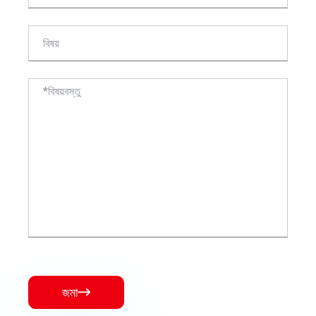
জমা
