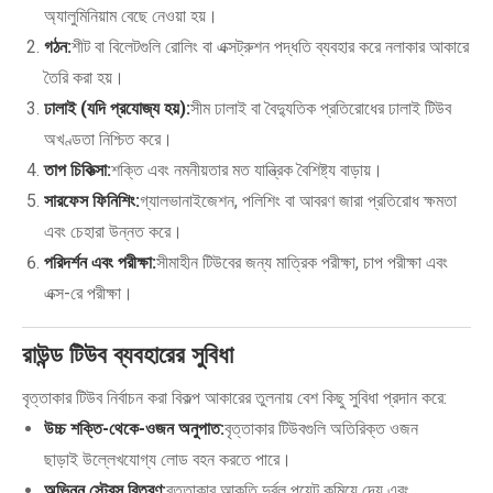
অ্যালুমিনিয়াম বেছে নেওয়া হয়।
গঠন:
শীট বা বিলেটগুলি রোলিং বা এক্সট্রুশন পদ্ধতি ব্যবহার করে নলাকার আকারে
তৈরি করা হয়।
ঢালাই (যদি প্রযোজ্য হয়):
সীম ঢালাই বা বৈদ্যুতিক প্রতিরোধের ঢালাই টিউব
অখণ্ডতা নিশ্চিত করে।
তাপ চিকিত্সা:
শক্তি এবং নমনীয়তার মত যান্ত্রিক বৈশিষ্ট্য বাড়ায়।
সারফেস ফিনিশিং:
গ্যালভানাইজেশন, পলিশিং বা আবরণ জারা প্রতিরোধ ক্ষমতা
এবং চেহারা উন্নত করে।
পরিদর্শন এবং পরীক্ষা:
সীমাহীন টিউবের জন্য মাত্রিক পরীক্ষা, চাপ পরীক্ষা এবং
এক্স-রে পরীক্ষা।
রাউন্ড টিউব ব্যবহারের সুবিধা
বৃত্তাকার টিউব নির্বাচন করা বিকল্প আকারের তুলনায় বেশ কিছু সুবিধা প্রদান করে:
উচ্চ শক্তি-থেকে-ওজন অনুপাত:
বৃত্তাকার টিউবগুলি অতিরিক্ত ওজন
ছাড়াই উল্লেখযোগ্য লোড বহন করতে পারে।
অভিন্ন স্ট্রেস বিতরণ:
বৃত্তাকার আকৃতি দুর্বল পয়েন্ট কমিয়ে দেয় এবং