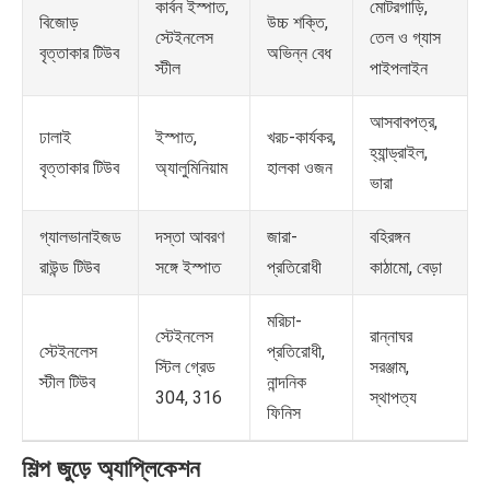
কার্বন ইস্পাত,
মোটরগাড়ি,
উচ্চ শক্তি,
বিজোড়
স্টেইনলেস
তেল ও গ্যাস
অভিন্ন বেধ
বৃত্তাকার টিউব
স্টীল
পাইপলাইন
আসবাবপত্র,
ইস্পাত,
খরচ-কার্যকর,
ঢালাই
হ্যান্ড্রাইল,
অ্যালুমিনিয়াম
হালকা ওজন
বৃত্তাকার টিউব
ভারা
দস্তা আবরণ
জারা-
বহিরঙ্গন
গ্যালভানাইজড
সঙ্গে ইস্পাত
প্রতিরোধী
কাঠামো, বেড়া
রাউন্ড টিউব
মরিচা-
স্টেইনলেস
রান্নাঘর
প্রতিরোধী,
স্টেইনলেস
স্টিল গ্রেড
সরঞ্জাম,
নান্দনিক
স্টীল টিউব
304, 316
স্থাপত্য
ফিনিস
শিল্প জুড়ে অ্যাপ্লিকেশন