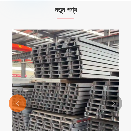
নতুন পণ্য
গ্যালভানাইজড এঙ্গেল স্টিল
আরো দেখুন >>

