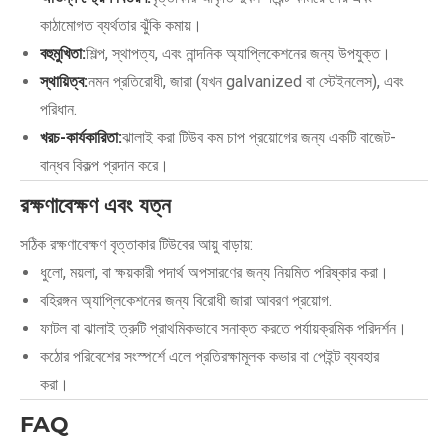
কাঠামোগত ব্যর্থতার ঝুঁকি কমায়।
বহুমুখিতা:
শিল্প, স্থাপত্য, এবং নান্দনিক অ্যাপ্লিকেশনের জন্য উপযুক্ত।
স্থায়িত্ব:
নমন প্রতিরোধী, জারা (যখন galvanized বা স্টেইনলেস), এবং
পরিধান.
খরচ-কার্যকারিতা:
ঝালাই করা টিউব কম চাপ প্রয়োগের জন্য একটি বাজেট-
বান্ধব বিকল্প প্রদান করে।
রক্ষণাবেক্ষণ এবং যত্ন
সঠিক রক্ষণাবেক্ষণ বৃত্তাকার টিউবের আয়ু বাড়ায়:
ধুলো, ময়লা, বা ক্ষয়কারী পদার্থ অপসারণের জন্য নিয়মিত পরিষ্কার করা।
বহিরঙ্গন অ্যাপ্লিকেশনের জন্য বিরোধী জারা আবরণ প্রয়োগ.
ফাটল বা ঝালাই ত্রুটি প্রাথমিকভাবে সনাক্ত করতে পর্যায়ক্রমিক পরিদর্শন।
কঠোর পরিবেশের সংস্পর্শে এলে প্রতিরক্ষামূলক কভার বা পেইন্ট ব্যবহার
করা।
FAQ