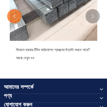


আমাদের সম্পর্কে
পণ্য
যোগাযোগ করুন