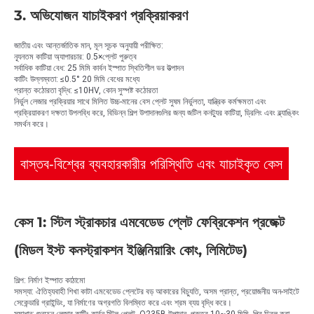
3. অভিযোজন যাচাইকরণ প্রক্রিয়াকরণ
জাতীয় এবং আন্তর্জাতিক মান, মূল সূচক অনুযায়ী পরীক্ষিত:
ন্যূনতম কাটিয়া অ্যাপারচার: 0.5×প্লেট পুরুত্ব
সর্বাধিক কাটিয়া বেধ: 25 মিমি কার্বন ইস্পাত স্থিতিশীল ভর উত্পাদন
কাটিং উল্লম্বতা: ≤0.5° 20 মিমি বেধের মধ্যে
প্রান্ত কঠোরতা বৃদ্ধি: ≤10HV, কোন সুস্পষ্ট কঠোরতা
নির্ভুল লেজার প্রক্রিয়ার সাথে মিলিত উচ্চ-মানের বেস প্লেট সুষম নির্ভুলতা, যান্ত্রিক কর্মক্ষমতা এবং
প্রক্রিয়াকরণ দক্ষতা উপলব্ধি করে, বিভিন্ন শিল্প উপাদানগুলির জন্য জটিল কনট্যুর কাটিয়া, ড্রিলিং এবং ব্ল্যাঙ্কিং
সমর্থন করে।
বাস্তব-বিশ্বের ব্যবহারকারীর পরিস্থিতি এবং যাচাইকৃত কেস
কেস 1: স্টিল স্ট্রাকচার এমবেডেড প্লেট ফেব্রিকেশন প্রজেক্ট
(মিডল ইস্ট কনস্ট্রাকশন ইঞ্জিনিয়ারিং কোং, লিমিটেড)
শিল্প: নির্মাণ ইস্পাত কাঠামো
সমস্যা: ঐতিহ্যবাহী শিখা কাটা এমবেডেড প্লেটের বড় আকারের বিচ্যুতি, অসম প্রান্ত, প্রয়োজনীয় অন-সাইটে
সেকেন্ডারি গ্রাইন্ডিং, যা নির্মাণের অগ্রগতি বিলম্বিত করে এবং শ্রম ব্যয় বৃদ্ধি করে।
সমাধান: শুনচেন লেজার কাটিং কার্বন স্টিল প্লেট, Q235B উপাদান, পুরুত্ব 10~30 মিমি, প্রি-ড্রিল করা