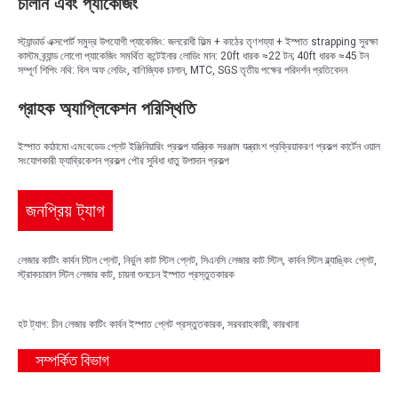
চালান এবং প্যাকেজিং
স্ট্যান্ডার্ড এক্সপোর্ট সমুদ্র উপযোগী প্যাকেজিং: জলরোধী ফিল্ম + কাঠের তৃণশয্যা + ইস্পাত strapping সুরক্ষা
কাস্টম ব্র্যান্ড লোগো প্যাকেজিং সমর্থিত কন্টেইনার লোডিং মান: 20ft ধারক ≈22 টন; 40ft ধারক ≈45 টন
সম্পূর্ণ শিপিং নথি: বিল অফ লেডিং, বাণিজ্যিক চালান, MTC, SGS তৃতীয় পক্ষের পরিদর্শন প্রতিবেদন
গ্রাহক অ্যাপ্লিকেশন পরিস্থিতি
ইস্পাত কাঠামো এমবেডেড প্লেট ইঞ্জিনিয়ারিং প্রকল্প যান্ত্রিক সরঞ্জাম যন্ত্রাংশ প্রক্রিয়াকরণ প্রকল্প কার্টেন ওয়াল
সংযোগকারী ফ্যাব্রিকেশন প্রকল্প পৌর সুবিধা ধাতু উপাদান প্রকল্প
জনপ্রিয় ট্যাগ
লেজার কাটিং কার্বন স্টিল প্লেট, নির্ভুল কাট স্টিল প্লেট, সিএনসি লেজার কাট স্টিল, কার্বন স্টিল ব্ল্যাঙ্কিং প্লেট,
স্ট্রাকচারাল স্টিল লেজার কাট, চায়না শুনচেন ইস্পাত প্রস্তুতকারক
হট ট্যাগ: চীন লেজার কাটিং কার্বন ইস্পাত প্লেট প্রস্তুতকারক, সরবরাহকারী, কারখানা
সম্পর্কিত বিভাগ