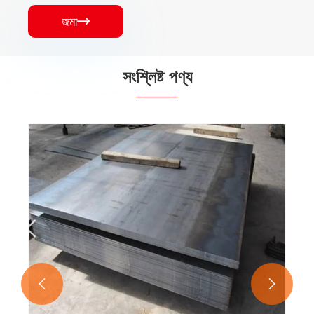
জমা

সংশ্লিষ্ট পণ্য
উচ্চ কার্বন কাঠামোগত ইস্পাত প্লেট
আরো দেখুন >>

