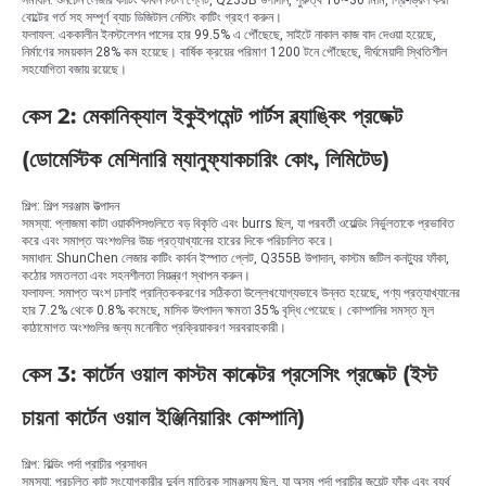
বোল্টের গর্ত সহ সম্পূর্ণ ব্যাচ ডিজিটাল নেস্টিং কাটিং গ্রহণ করুন।
ফলাফল: এককালীন ইনস্টলেশন পাসের হার 99.5% এ পৌঁছেছে, সাইটে নাকাল কাজ বাদ দেওয়া হয়েছে,
নির্মাণের সময়কাল 28% কম হয়েছে। বার্ষিক ক্রয়ের পরিমাণ 1200 টনে পৌঁছেছে, দীর্ঘমেয়াদী স্থিতিশীল
সহযোগিতা বজায় রয়েছে।
কেস 2: মেকানিক্যাল ইকুইপমেন্ট পার্টস ব্ল্যাঙ্কিং প্রজেক্ট
(ডোমেস্টিক মেশিনারি ম্যানুফ্যাকচারিং কোং, লিমিটেড)
শিল্প: শিল্প সরঞ্জাম উত্পাদন
সমস্যা: প্লাজমা কাটা ওয়ার্কপিসগুলিতে বড় বিকৃতি এবং burrs ছিল, যা পরবর্তী ওয়েল্ডিং নির্ভুলতাকে প্রভাবিত
করে এবং সমাপ্ত অংশগুলির উচ্চ প্রত্যাখ্যানের হারের দিকে পরিচালিত করে।
সমাধান: ShunChen লেজার কাটিং কার্বন ইস্পাত প্লেট, Q355B উপাদান, কাস্টম জটিল কনট্যুর ফাঁকা,
কঠোর সমতলতা এবং সহনশীলতা নিয়ন্ত্রণ স্থাপন করুন।
ফলাফল: সমাপ্ত অংশ ঢালাই প্রান্তিককরণের সঠিকতা উল্লেখযোগ্যভাবে উন্নত হয়েছে, পণ্য প্রত্যাখ্যানের
হার 7.2% থেকে 0.8% কমেছে, মাসিক উৎপাদন ক্ষমতা 35% বৃদ্ধি পেয়েছে। কোম্পানির সমস্ত মূল
কাঠামোগত অংশগুলির জন্য মনোনীত প্রক্রিয়াকরণ সরবরাহকারী।
কেস 3: কার্টেন ওয়াল কাস্টম কানেক্টর প্রসেসিং প্রজেক্ট (ইস্ট
চায়না কার্টেন ওয়াল ইঞ্জিনিয়ারিং কোম্পানি)
শিল্প: বিল্ডিং পর্দা প্রাচীর প্রসাধন
সমস্যা: প্রচলিত কাট সংযোগকারীর দুর্বল মাত্রিক সামঞ্জস্য ছিল, যা অসম পর্দা প্রাচীর জয়েন্ট ফাঁক এবং ব্যর্থ