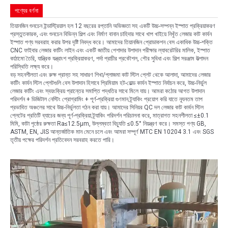
পণ্যের বর্ণনা
তিয়ানজিন শুনচেন ইন্ডাস্ট্রিয়াল হল 12 বছরের রপ্তানি অভিজ্ঞতা সহ একটি উচ্চ-সম্পন্ন ইস্পাত প্রক্রিয়াকরণ
প্রস্তুতকারক, এবং শুনচেন বিভিন্ন শিল্প এবং নির্মাণ বানান চাহিদার সাথে খাপ খাইয়ে নিখুঁত লেজার কাট কার্বন
ইস্পাত পণ্য সরবরাহ করার উপর দৃষ্টি নিবদ্ধ করে। আমাদের তিয়ানজিন প্রোডাকশন বেস একাধিক উচ্চ-শক্তি
CNC ফাইবার লেজার কাটিং লাইন এবং একটি জাতীয় পেশাদার উপাদান পরীক্ষার ল্যাবরেটরির মালিক, ইস্পাত
কাঠামো তৈরি, যান্ত্রিক যন্ত্রাংশ প্রক্রিয়াকরণ, পর্দা প্রাচীর প্রকৌশল, পৌর সুবিধা এবং শিল্প সরঞ্জাম উত্পাদন
পরিস্থিতি লক্ষ্য করে।
বড় সহনশীলতা এবং রুক্ষ প্রান্ত সহ সাধারণ শিখা/প্লাজমা কাট স্টিল প্লেট থেকে আলাদা, আমাদের লেজার
কাটিং কার্বন স্টিল প্লেটগুলি বেস উপাদান হিসাবে প্রিমিয়াম হট-রোল্ড কার্বন ইস্পাত নির্বাচন করে, উচ্চ-নির্ভুল
লেজার কাটিং এবং স্বয়ংক্রিয় প্রান্তের সমাপ্তি পদ্ধতির সাথে মিলে যায়। আমরা কঠোর আগত উপাদান
পরিদর্শন + ডিজিটাল নেস্টিং প্রোগ্রামিং + পূর্ণ-প্রক্রিয়া গুণমান ট্র্যাকিং প্রয়োগ করি যাতে ন্যূনতম তাপ
প্রভাবিত অঞ্চলের সাথে উচ্চ-নির্ভুলতা গঠন করা যায়। আমাদের সিনিয়র QC দল লেজার কাট কার্বন স্টিল
প্লেটের প্রতিটি ব্যাচের জন্য পূর্ণ-প্রক্রিয়া ট্র্যাকিং পরিদর্শন পরিচালনা করে, মাত্রাগত সহনশীলতা ≤±0.1
মিমি, কাটা পৃষ্ঠের রুক্ষতা Ra≤12.5μm, উল্লম্বতা বিচ্যুতি ≤0.5° নিয়ন্ত্রণ করে। সমস্ত পণ্য GB,
ASTM, EN, JIS আন্তর্জাতিক মান মেনে চলে এবং আমরা সম্পূর্ণ MTC EN 10204 3.1 এবং SGS
তৃতীয় পক্ষের পরিদর্শন প্রতিবেদন সরবরাহ করতে পারি।