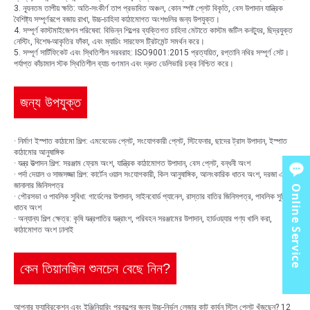
3. ন্যূনতম তাপীয় ক্ষতি: অতি-সংকীর্ণ তাপ প্রভাবিত অঞ্চল, কোন স্পষ্ট প্লেট বিকৃতি, বেস উপাদান যান্ত্রিক
বৈশিষ্ট্য সম্পূর্ণরূপে বজায় রাখা, উচ্চ-চাহিদা কাঠামোগত অংশগুলির জন্য উপযুক্ত।
4. সম্পূর্ণ কাস্টমাইজেশন পরিষেবা: বিভিন্ন শিল্পের ব্যক্তিগত চাহিদা মেটাতে কাস্টম জটিল কনট্যুর, ছিদ্রযুক্ত
নেস্টিং, বিশেষ-আকৃতির ফাঁকা, এবং ম্যাচিং সারফেস ট্রিটমেন্ট সমর্থন করে।
5. সম্পূর্ণ সার্টিফিকেট এবং স্থিতিশীল সরবরাহ: ISO9001:2015 প্রত্যয়িত, রপ্তানি নথির সম্পূর্ণ সেট।
পর্যাপ্ত কাঁচামাল স্টক স্থিতিশীল ব্যাচ গুণমান এবং দ্রুত ডেলিভারি চক্র নিশ্চিত করে।
জন্য উপযুক্ত
· নির্মাণ ইস্পাত কাঠামো শিল্প: এমবেডেড প্লেট, সংযোগকারী প্লেট, স্টিফেনার, ছাদের ট্রাস উপাদান, ইস্পাত
কাঠামোর আনুষাঙ্গিক
· যন্ত্র উত্পাদন শিল্প: সরঞ্জাম ফ্রেম অংশ, যান্ত্রিক কাঠামোগত উপাদান, বেস প্লেট, বন্ধনী অংশ
· পর্দা দেয়াল ও সাজসজ্জা শিল্প: কার্টেন ওয়াল সংযোগকারী, কিল আনুষাঙ্গিক, আলংকারিক ধাতব অংশ, দরজা এবং
জানালার জিনিসপত্র
Online Service
· পৌরসভা ও পাবলিক সুবিধা: গার্ডেলের উপাদান, সাইনবোর্ড প্যানেল, রাস্তার বাতির জিনিসপত্র, পাবলিক সুবিধার
ধাতব অংশ
· অন্যান্য শিল্প ক্ষেত্র: কৃষি যন্ত্রপাতির যন্ত্রাংশ, পরিবহন সরঞ্জামের উপাদান, হার্ডওয়্যার পণ্য খালি করা,
কাঠামোগত অংশ ঢালাই
কেন তিয়ানজিন শুনচেন বেছে নিন?
আপনার ফ্যাব্রিকেশন এবং ইঞ্জিনিয়ারিং প্রকল্পের জন্য উচ্চ-নির্ভুল লেজার কাট কার্বন স্টিল প্লেট খুঁজছেন? 12