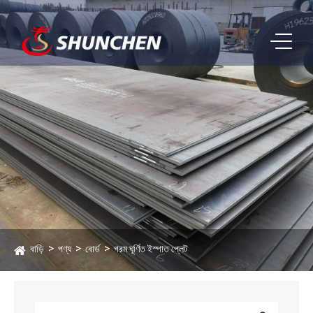
বাড়ি
পণ্য
বোর্ড
গরম ঘূর্ণিত ইস্পাত প্লেট