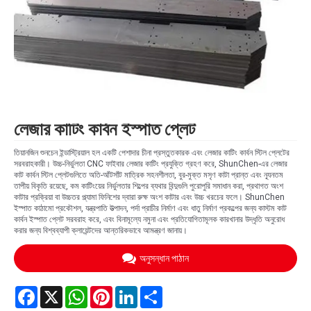
লেজার কাটিং কার্বন ইস্পাত প্লেট
তিয়ানজিন শুনচেন ইন্ডাস্ট্রিয়াল হল একটি পেশাদার চীনা প্রস্তুতকারক এবং লেজার কাটিং কার্বন স্টিল প্লেটের
সরবরাহকারী। উচ্চ-নির্ভুলতা CNC ফাইবার লেজার কাটিং প্রযুক্তি গ্রহণ করে, ShunChen-এর লেজার
কাট কার্বন স্টিল প্লেটগুলিতে অতি-আঁটসাঁট মাত্রিক সহনশীলতা, বুর-মুক্ত মসৃণ কাটা প্রান্ত এবং ন্যূনতম
তাপীয় বিকৃতি রয়েছে, কম কাটিংয়ের নির্ভুলতার শিল্পের ব্যথার বিন্দুগুলি পুরোপুরি সমাধান করা, প্রথাগত অংশ
কাটার প্রক্রিয়া বা উচ্চতর প্ল্যামা ফিনিশের দ্বারা রুক্ষ অংশ কাটার এবং উচ্চ খরচের ফলে। ShunChen
ইস্পাত কাঠামো প্রকৌশল, যন্ত্রপাতি উত্পাদন, পর্দা প্রাচীর নির্মাণ এবং ধাতু নির্মাণ প্রকল্পের জন্য কাস্টম কাট
কার্বন ইস্পাত প্লেট সরবরাহ করে, এবং বিনামূল্যে নমুনা এবং প্রতিযোগিতামূলক কারখানার উদ্ধৃতি অনুরোধ
করার জন্য বিশ্বব্যাপী ক্লায়েন্টদের আন্তরিকভাবে আমন্ত্রণ জানায়।
অনুসন্ধান পাঠান
Facebook
X
WhatsApp
Pinterest
LinkedIn
Share