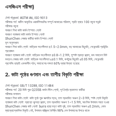
এসজিএস পরীক্ষা)
টেস্ট স্ট্যান্ডার্ড: ASTM A6, ISO 9013
পরীক্ষার শর্ত: জটিল আকৃতির ওয়ার্কপিসগুলির সম্পূর্ণ-আকারের পরিমাপ, প্রতি ব্যাচে 100 নমুনা পয়েন্ট
পরীক্ষার নমুনা:
সাধারণ শিখা কাটা কার্বন ইস্পাত প্লেট
সাধারণ প্লাজমা কাটা কার্বন ইস্পাত প্লেট
ShunChen লেজার কাটিয়া কার্বন ইস্পাত প্লেট
মূল অনুসন্ধান:
সাধারণ শিখা কাটা প্লেট: মাত্রিক সহনশীলতা ±1.5~2.0mm, বড় আকারের বিচ্যুতি, সেকেন্ডারি গ্রাইন্ডিং
প্রয়োজন
সাধারণ প্লাজমা কাট প্লেট: মাত্রিক সহনশীলতা ±0.8~1.2 মিমি, সুস্পষ্ট প্রান্ত স্ল্যাগ, কম সমাবেশ ফিট
শুনচেন লেজার কাট প্লেট: মাত্রিক সহনশীলতা ≤±0.1 মিমি, কনট্যুর বিচ্যুতি ≤0.05 মিমি, সেকেন্ডারি
প্রসেসিং ছাড়াই এককালীন গঠন, সমাবেশের দক্ষতা 60% দ্বারা উন্নত হয়েছে
2. কাটা পৃষ্ঠের গুণমান এবং তাপীয় বিকৃতি পরীক্ষা
টেস্ট স্ট্যান্ডার্ড: GB/T 13288, ISO 11484
পরীক্ষার শর্ত: 20 মিমি পুরু Q235B কার্বন স্টিল প্লেট, পূর্ণ-দৈর্ঘ্য ক্রমাগত কাটিয়া
পরীক্ষার ফলাফল:
সাধারণ শিখা কাটা প্লেট: কাটা পৃষ্ঠে পুরু অক্সাইড স্তর, তাপ প্রভাবিত অঞ্চল 2~3 মিমি, স্পষ্ট প্লেট বিকৃতি
প্লাজমা কাট প্লেট: প্রান্তে ঝুলন্ত স্ল্যাগ, তাপ প্রভাবিত অঞ্চল 1~1.5 মিমি, আংশিক উপাদান শক্ত হওয়া
ShunChen লেজার কাট প্লেট: burrs ছাড়া মসৃণ কাটা পৃষ্ঠ, তাপ প্রভাবিত অঞ্চল ≤0.2mm, কোন
ম্যাক্রোস্কোপিক বিকৃতি নেই, উপাদান যান্ত্রিক বৈশিষ্ট্য 98% বেস উপাদানের উপরে থাকে