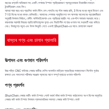
বছরের রপ্তানি অভিজ্ঞতা সহ একটি পেশাদার ইস্পাত প্রক্রিয়াকরণ প্রস্তুতকারক তিয়ানজিন শুনচেন
ইন্ডাস্ট্রিয়াল বেছে নিন।
আমরা সারা বছর ধরে প্রচলিত কার্বন স্টিল বেস প্লেটের বড় স্টক বজায় রাখি, 3 দিনের মধ্যে নমুনা বিতরণ এবং
7-10 দিনের মধ্যে বাল্ক ডেলিভারি। আমাদের পেশাদার প্রযুক্তিগত দল আপনার আবেদনের প্রয়োজনীয়তা
অনুযায়ী উপাদান নির্বাচন, নেস্টিং অপ্টিমাইজেশান এবং প্রক্রিয়া ম্যাচিং সহ এক-স্টপ সমাধান সরবরাহ করে।
কারখানার সরাসরি বিক্রয় প্রতিযোগিতামূলক মূল্য এবং স্থিতিশীল পণ্যের গুণমান সহ মধ্যবর্তী খরচ কমিয়ে
দেয়। বিনামূল্যে নমুনা এবং বিশদ উদ্ধৃতি পেতে এখনই ShunChen-এর সাথে যোগাযোগ করুন!
বাস্তব পণ্য এবং চালান গ্যালারি
উত্পাদন এবং গুণমান পরিদর্শন
উচ্চ-শক্তি CNC ফাইবার লেজার কাটিয়া মেশিন অনলাইন মাত্রিক স্বয়ংক্রিয় সনাক্তকরণ সিস্টেম পৃষ্ঠের
রুক্ষতা এবং সমতলতা পরীক্ষার সরঞ্জাম প্রসবের আগে সম্পূর্ণ-ব্যাচের গুণমান পরিদর্শন
পণ্য প্রদর্শন
ShunChen লেজার কাটিং কার্বন ইস্পাত প্লেট যথার্থ ফাঁকা কার্বন ইস্পাত কাঠামোগত অংশ বিশেষ আকৃতির
লেজার কাট কার্বন ইস্পাত উপাদান গ্যালভানাইজড সমাপ্ত লেজার কাটা ইস্পাত প্লেট