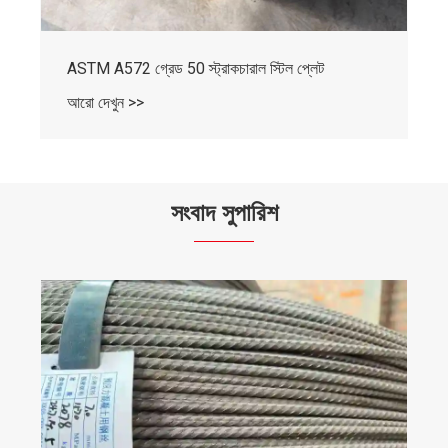
সংবাদ সুপারিশ
কার্টেন ওয়াল ইঞ্জিনিয়ারিং-এ হট-ডিপ গ্যালভানাইজড স্টিলের
জারা-বিরোধী নীতি: দীর্ঘমেয়াদী নির্ভরযোগ্যতার জন্য দ্বৈত সুরক্ষা
আরো দেখুন >>