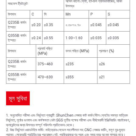
আসল কালো প্লেট, হট-ডিপ গ্যালভানাইজড, আঁকা
সারফেস ট্রিটমেন্ট
উপলব্ধ
উপাদান
C
সি
Mn
P
S
Q235B কার্বন
≤0.20
≤0.35
০.৩০~০.৭০
≤0.045
≤0.045
ইস্পাত
Q355B কার্বন
≤0.24
≤0.55
1.00~1.60
≤0.035
≤0.035
ইস্পাত
প্রসার্য শক্তি
উপাদান
ফলন শক্তি (MPa)
প্রসারণ (%)
(MPa)
Q235B কার্বন
375~460
≥235
≥26
ইস্পাত
Q355B কার্বন
470~630
≥355
≥21
ইস্পাত
মূল সুবিধা
1. অনুমোদিত পরীক্ষা এবং নির্ভুলতা গ্যারান্টি: ShunChen লেজার কাট কার্বন স্টিল প্লেটের সমস্ত মাত্রিক
নির্ভুলতা, পৃষ্ঠের গুণমান এবং কর্মক্ষমতা ডেটা SGS তৃতীয় পক্ষের পরীক্ষা এবং দীর্ঘমেয়াদী ইঞ্জিনিয়ারিং যাচাইকরণ,
ক্লায়েন্টদের জন্য উপলব্ধ সম্পূর্ণ পরিদর্শন প্রতিবেদন থেকে।
2. উচ্চ নির্ভুলতা ওয়ান-টাইম ফর্মিং: মাইক্রোন-লেভেল সহনশীলতা সহ CNC লেজার কাটিং, মসৃণ বুর-মুক্ত
প্রান্ত, সেকেন্ডারি গ্রাইন্ডিংয়ের প্রয়োজন নেই, প্রক্রিয়াকরণের শ্রম এবং সময় ব্যয় অনেক সাশ্রয় করে।