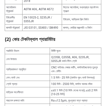
2018
আমেরিকান
উত্তর আমেরিকা, মধ্যপ্রাচ্য প্রকৌশল
ASTM A36, ASTM A572
স্ট্যান্ডার্ড
প্রকল্প
ইউরোপীয়
EN 10025-2, S235JR /
ইউরোপ, আফ্রিকা শিল্প নির্মাণ
স্ট্যান্ডার্ড
S355JR
জাপানি স্ট্যান্ডার্ড
JIS G3101, SS400 / SM490
জাপান, কোরিয়া যন্ত্রপাতি ও নির্মাণ
(2) কোর টেকনিক্যাল প্যারামিটার
পরামিতি বিভাগ
নির্দিষ্ট সূচক
Q235B, Q355B, A36, S235JR,
বেস উপাদান
S355JR কার্বন স্টিল প্লেট
CNC ফাইবার লেজার কাটিং, কাস্টমাইজযোগ্য তুরপুন
প্রক্রিয়াকরণ প্রযুক্তি
এবং নেস্টিং
বেস প্লেট বেধ
1.5 মিমি - 25 মিমি (কাস্টম পুরু প্লেট উপলব্ধ)
প্লেট প্রস্থ
100 মিমি - 2500 মিমি, কাস্টম আকার ফাঁকা
≤±0.1 মিমি (10 মিমি বেধের মধ্যে); ≤±0.2 মিমি
মাত্রিক সহনশীলতা
(10-25 মিমি)
সারফেস রুক্ষতা কাটা
Ra ≤12.5μm, বুর-মুক্ত মসৃণ প্রান্ত