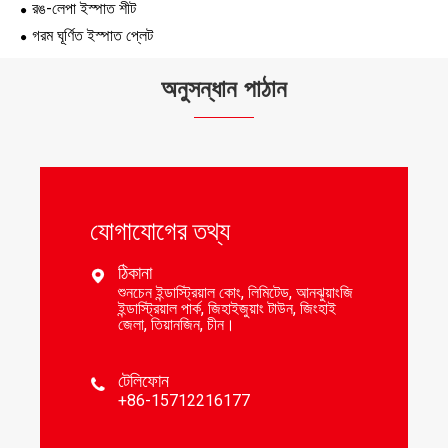
রঙ-লেপা ইস্পাত শীট
গরম ঘূর্ণিত ইস্পাত প্লেট
অনুসন্ধান পাঠান
যোগাযোগের তথ্য
ঠিকানা

শুনচেন ইন্ডাস্ট্রিয়াল কোং, লিমিটেড, আনঝুয়াংজি
ইন্ডাস্ট্রিয়াল পার্ক, জিহাইজুয়াং টাউন, জিংহাই
জেলা, তিয়ানজিন, চীন।
টেলিফোন

+86-15712216177