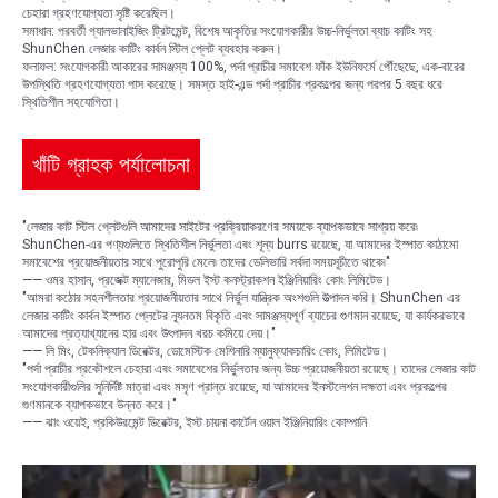
চেহারা গ্রহণযোগ্যতা সৃষ্টি করেছিল।
সমাধান: পরবর্তী গ্যালভানাইজিং ট্রিটমেন্ট, বিশেষ আকৃতির সংযোগকারীর উচ্চ-নির্ভুলতা ব্যাচ কাটিং সহ
ShunChen লেজার কাটিং কার্বন স্টিল প্লেট ব্যবহার করুন।
ফলাফল: সংযোগকারী আকারের সামঞ্জস্য 100%, পর্দা প্রাচীর সমাবেশ ফাঁক ইউনিফর্মে পৌঁছেছে, এক-বারের
উপস্থিতি গ্রহণযোগ্যতা পাস করেছে। সমস্ত হাই-এন্ড পর্দা প্রাচীর প্রকল্পের জন্য পরপর 5 বছর ধরে
স্থিতিশীল সহযোগিতা।
খাঁটি গ্রাহক পর্যালোচনা
"লেজার কাট স্টিল প্লেটগুলি আমাদের সাইটের প্রক্রিয়াকরণের সময়কে ব্যাপকভাবে সাশ্রয় করে৷
ShunChen-এর পণ্যগুলিতে স্থিতিশীল নির্ভুলতা এবং শূন্য burrs রয়েছে, যা আমাদের ইস্পাত কাঠামো
সমাবেশের প্রয়োজনীয়তার সাথে পুরোপুরি মেলে৷ তাদের ডেলিভারি সর্বদা সময়সূচীতে থাকে৷"
—— ওমর হাসান, প্রজেক্ট ম্যানেজার, মিডল ইস্ট কনস্ট্রাকশন ইঞ্জিনিয়ারিং কোং লিমিটেড।
"আমরা কঠোর সহনশীলতার প্রয়োজনীয়তার সাথে নির্ভুল যান্ত্রিক অংশগুলি উত্পাদন করি। ShunChen এর
লেজার কাটিং কার্বন ইস্পাত প্লেটের ন্যূনতম বিকৃতি এবং সামঞ্জস্যপূর্ণ ব্যাচের গুণমান রয়েছে, যা কার্যকরভাবে
আমাদের প্রত্যাখ্যানের হার এবং উৎপাদন খরচ কমিয়ে দেয়।"
—— লি মিং, টেকনিক্যাল ডিরেক্টর, ডোমেস্টিক মেশিনারি ম্যানুফ্যাকচারিং কোং, লিমিটেড।
"পর্দা প্রাচীর প্রকৌশলে চেহারা এবং সমাবেশের নির্ভুলতার জন্য উচ্চ প্রয়োজনীয়তা রয়েছে। তাদের লেজার কাট
সংযোগকারীগুলির সুনির্দিষ্ট মাত্রা এবং মসৃণ প্রান্ত রয়েছে, যা আমাদের ইনস্টলেশন দক্ষতা এবং প্রকল্পের
গুণমানকে ব্যাপকভাবে উন্নত করে।"
—— ঝাং ওয়েই, প্রকিউরমেন্ট ডিরেক্টর, ইস্ট চায়না কার্টেন ওয়াল ইঞ্জিনিয়ারিং কোম্পানি