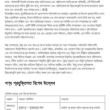
করে। উপাদানটি নিজেই চমৎকার জারা প্রতিরোধের এবং অক্সিডেশন প্রতিরোধের অধিকারী, এটি দীর্ঘমেয়াদী
ব্যবহারের জন্য ক্ষতির ঝুঁকি কম করে, রক্ষণাবেক্ষণ এবং প্রতিস্থাপনের ফ্রিকোয়েন্সি উল্লেখযোগ্যভাবে হ্রাস
করে এবং অপারেটিং খরচ সাশ্রয় করে। 详情
তিয়ানজিন শুনচেং ইন্ডাস্ট্রিয়ালের হট এক্সপেনশন পাইপগুলি হল নলাকার প্রোফাইল যা বিশেষ অ্যালয় স্টিল যেমন
উচ্চ-ক্রোমিয়াম অ্যালয়, নিকেল-ভিত্তিক অ্যালয় এবং কম-প্রসারণ অ্যালয়গুলি থেকে তৈরি করা হয়, যথার্থ
ঘূর্ণায়মান, তাপ চিকিত্সা এবং গঠন প্রক্রিয়ার মাধ্যমে। তাদের মূল বৈশিষ্ট্য হল তাপ সম্প্রসারণের একটি
সামঞ্জস্যযোগ্য সহগ, একটি নির্দিষ্ট তাপমাত্রার সীমার মধ্যে সুনির্দিষ্ট তাপীয় সম্প্রসারণ এবং সংকোচন বিকৃতি
সক্ষম করে। এগুলি প্রাথমিকভাবে সরঞ্জাম পরিচালনার সময় তাপমাত্রার পরিবর্তনের কারণে সৃষ্ট মাত্রিক
বিচ্যুতির ক্ষতিপূরণের জন্য ব্যবহৃত হয় এবং এছাড়াও তরল পরিবহন, স্ট্রেস বাফারিং এবং সিলিং সংযোগের
মতো ফাংশনগুলি পরিবেশন করে।
উচ্চ তাপমাত্রা, উচ্চ চাপ এবং ক্ষয়-এর মতো কঠোর অবস্থা সহ গরম সম্প্রসারণ পাইপগুলি শক্তিশালী
কাঠামোগত স্থিতিশীলতা প্রদর্শন করে। এগুলি শক্তি, রাসায়নিক এবং মহাকাশ শিল্পে মূল সরঞ্জামগুলির নিরাপদ
এবং দক্ষ অপারেশনের মূল উপাদান। কাস্টমাইজড অ্যালয় ফর্মুলেশন এবং নির্ভুল তাপ চিকিত্সা প্রক্রিয়াগুলির
মাধ্যমে, তারা বিভিন্ন সরঞ্জাম এবং অপারেটিং অবস্থার তাপমাত্রা বিকৃতির প্রয়োজনীয়তার সাথে সঠিকভাবে
মেলে, সিলিং ব্যর্থতা এবং কাঠামোগত বিকৃতির ঝুঁকি হ্রাস করে। ঠান্ডা অঙ্কন এবং নির্ভুল ঘূর্ণায়মান প্রক্রিয়ার
মাধ্যমে গঠিত, তারা উচ্চ মাত্রিক নির্ভুলতা এবং অভিন্ন প্রাচীর বেধ গর্বিত. কিছু মডেল সুবিধাজনক
ইনস্টলেশনের জন্য সমন্বিত সংযোগ কাঠামো বৈশিষ্ট্যযুক্ত, সরঞ্জামের চাপ হ্রাস এবং রক্ষণাবেক্ষণের
ফ্রিকোয়েন্সি হ্রাস করে, এইভাবে শক্তি সঞ্চয় এবং ব্যয় হ্রাস অর্জন করে।
পণ্য প্রযুক্তিগত বিশেষ উল্লেখ
মৌলিক মাত্রা এবং বিশেষ উল্লেখ
প্রকল্প
সাধারণ পরিসীমা
মন্তব্য
নামমাত্র
DN10 ~ DN500 মিমি
কাস্টম অ-মানক পাইপ ব্যাসের জন্য সমর্থন
ব্যাস