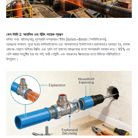
কেস স্টাডি 2: আবাসিক এবং বিল্ডিং সহায়ক প্রকল্প
ফলিত পণ্য: নাইলন/ধাতু গৃহস্থালি সম্প্রসারণ টিউব (6mm~8mm স্পেসিফিকেশন);
প্রকল্পের ফলাফল: পুরো ঘরের কাস্টমাইজেশন এবং আসবাবপত্র ইনস্টলেশনে ব্যাপকভাবে ব্যবহৃত হয়, হালকা
ওজনের দেয়ালে অস্থির ফিক্সিং এবং দুর্বল গর্ত ব্যাসের সামঞ্জস্যের মতো সমস্যাগুলি সমাধান করে। 95% এর
বেশি বাজার সন্তুষ্টির হার সহ পর্দা, ভারী পেইন্টিং এবং বাথরুমের ফিক্সচারের মতো বিভিন্ন পরিস্থিতিতে
উপযুক্ত।