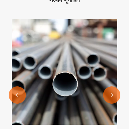
শিল্প ফ্লোরিং এবং অবকাঠামো প্রকল্পগুলির জন্য কেন
গ্যালভানাইজড স্টিল সবচেয়ে স্মার্ট পছন্দ গ্র্যাটিং করছে
আরো দেখুন >>

