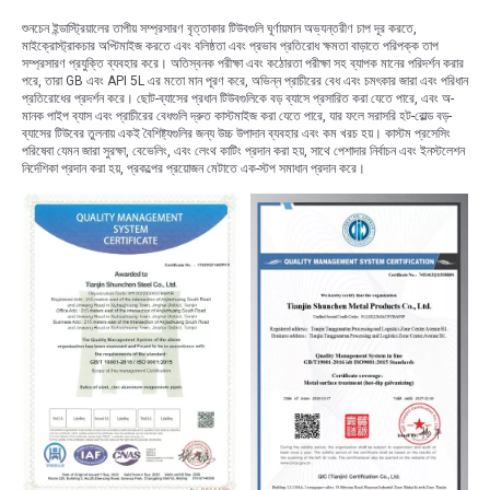
শুনচেন ইন্ডাস্ট্রিয়ালের তাপীয় সম্প্রসারণ বৃত্তাকার টিউবগুলি ঘূর্ণায়মান অভ্যন্তরীণ চাপ দূর করতে,
মাইক্রোস্ট্রাকচার অপ্টিমাইজ করতে এবং বলিষ্ঠতা এবং প্রভাব প্রতিরোধ ক্ষমতা বাড়াতে পরিপক্ক তাপ
সম্প্রসারণ প্রযুক্তি ব্যবহার করে। অতিস্বনক পরীক্ষা এবং কঠোরতা পরীক্ষা সহ ব্যাপক মানের পরিদর্শন করার
পরে, তারা GB এবং API 5L এর মতো মান পূরণ করে, অভিন্ন প্রাচীরের বেধ এবং চমৎকার জারা এবং পরিধান
প্রতিরোধের প্রদর্শন করে। ছোট-ব্যাসের প্রধান টিউবগুলিকে বড় ব্যাসে প্রসারিত করা যেতে পারে, এবং অ-
মানক পাইপ ব্যাস এবং প্রাচীরের বেধগুলি দ্রুত কাস্টমাইজ করা যেতে পারে, যার ফলে সরাসরি হট-রোল্ড বড়-
ব্যাসের টিউবের তুলনায় একই বৈশিষ্ট্যগুলির জন্য উচ্চ উপাদান ব্যবহার এবং কম খরচ হয়। কাস্টম প্রসেসিং
পরিষেবা যেমন জারা সুরক্ষা, বেভেলিং, এবং লেংথ কাটিং প্রদান করা হয়, সাথে পেশাদার নির্বাচন এবং ইনস্টলেশন
নির্দেশিকা প্রদান করা হয়, প্রকল্পের প্রয়োজন মেটাতে এক-স্টপ সমাধান প্রদান করে।