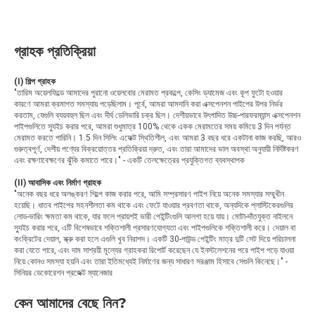
গ্রাহক প্রতিক্রিয়া
(I) শিল্প গ্রাহক
"তারিম অয়েলফিল্ডে আমাদের পুরানো ওয়েলবোর মেরামত প্রকল্পে, কেসিং ড্যামেজ এবং কূপ ফুটো হওয়ার
কারণে আমরা ক্রমাগত সমস্যায় পড়েছিলাম। পূর্বে, আমরা আমদানি করা এক্সপেনশন পাইপের উপর নির্ভর
করতাম, যেগুলি ব্যয়বহুল ছিল এবং দীর্ঘ ডেলিভারি চক্র ছিল। দেশীয়ভাবে উৎপাদিত উচ্চ-পারফরম্যান্স এক্সপেনশন
পাইপগুলিতে স্যুইচ করার পরে, আমরা শুধুমাত্র 100% থেকে একক মেরামতের সময় কমিয়ে 3 দিন পর্যন্ত
মেরামত করতে পারিনি। 1.5 দিন সিলিং এফেক্ট স্থিতিশীল, এবং আমরা 3 বছর ধরে একটানা কাজ করছি, আরও
গুরুত্বপূর্ণ, দেশীয় পণ্যের বিক্রয়োত্তর প্রতিক্রিয়া দ্রুত, এবং তারা আমাদের ভাল অবস্থা অনুযায়ী নির্দিষ্টকরণ
এবং রক্ষণাবেক্ষণের ঝুঁকি কমাতে পারে।" - একটি তেলক্ষেত্রের প্রযুক্তিগত ব্যবস্থাপক
(II) আবাসিক এবং নির্মাণ গ্রাহক
"অনেক বছর ধরে অলঙ্করণ শিল্পে কাজ করার পরে, আমি সম্প্রসারণ পাইপ নিয়ে অনেক সমস্যার সম্মুখীন
হয়েছি। ধাতব পাইপের সহনশীলতা কম থাকে এবং ফেটে যাওয়ার প্রবণতা থাকে, অন্যদিকে প্লাস্টিকেরগুলির
লোড-ভারিং ক্ষমতা কম থাকে, যার ফলে প্রায়শই ভারী পেইন্টিংগুলি আলগা হয়ে যায়। মোটা-দাঁতযুক্ত নাইলনে
স্যুইচ করার পরে, এটি বিশেষভাবে শক্তিশালী প্রসারণযোগ্যতা এবং পাইপগুলিকে শক্তিশালী করে। দেয়াল বা
কংক্রিটের দেয়াল, স্ক্রু করা হলে এগুলি খুব নিরাপদ। একটি 30-পাউন্ড পেইন্টিং মাত্র দুটি সেট দিয়ে পরিচালনা
করা যেতে পারে, এবং দাম সাশ্রয়ী মূল্যের গ্রাহকরা রিপোর্ট করেছেন যে ইনস্টলেশনের পরে পাইপ পড়ে যাওয়া
নিয়ে কোনও সমস্যা হয়নি এবং তারা ইতিমধ্যেই নির্মাণের জন্য সাধারণ সরঞ্জাম হিসাবে সেগুলি কিনেছে।" -
সিনিয়র ডেকোরেশন প্রজেক্ট ম্যানেজার
কেন আমাদের বেছে নিন?