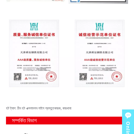
হট ট্যাগ: চীন হট এক্সপানশন পাইপ প্রস্তুতকারক, কারখানা
সম্পর্কিত বিভাগ