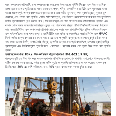
গরম সম্প্রসারণ পাইপগুলি, তাপ সম্প্রসারণের গুণাঙ্কের উপর তাদের সুনির্দিষ্ট নিয়ন্ত্রণ এবং উচ্চ এবং নিম্ন
তাপমাত্রা এবং ক্ষয় প্রতিরোধের সাথে, তেল এবং গ্যাস, শক্তি, রাসায়নিক এবং বিল্ডিং এবং গৃহসজ্জার মতো
অনেক গুরুত্বপূর্ণ ক্ষেত্রে ব্যাপকভাবে ব্যবহৃত হয়। তারা গভীর কূপ খনন, শেল গ্যাস উন্নয়ন, পুরানো কূপ
মেরামত, এবং ওপেন-হোল প্লাগিং, কেসিং ক্ষতি ক্ষতিপূরণ, এবং বিদেশে তেলক্ষেত্র অপারেশনে ভাল পুনর্গঠনের
কঠোর প্রয়োজনীয়তা পূরণ করতে পারে। উচ্চ তাপমাত্রা এবং উচ্চ চাপের অধীনে পাইপলাইনের প্রসারণ এবং
কম্পন শোষণ করার জন্য তারা তাপবিদ্যুৎ কেন্দ্র এবং পারমাণবিক বিদ্যুৎ পাইপলাইন সিস্টেমের জন্য উপযুক্ত।
তারা ক্ষয়কারী মিডিয়া এবং তাপমাত্রা ওঠানামা মোকাবেলা করার জন্য রাসায়নিক শিল্পে চুল্লি, স্টোরেজ ট্যাঙ্ক
এবং পাইপলাইনের সাথে সামঞ্জস্যপূর্ণ। এগুলি বিল্ডিং এবং বাড়ির আসবাবগুলিতে প্রাচীর ফিক্সিং এবং HVAC
সিস্টেমগুলির জন্যও ব্যবহার করা যেতে পারে। এছাড়াও, পণ্যগুলি অন্যান্য ক্ষেত্রে গুরুত্বপূর্ণ ভূমিকা পালন
করে যেমন জাহাজ নির্মাণ, কাগজ তৈরি, সিমেন্ট, ভূ-তাপীয় উন্নয়ন এবং প্রতিরক্ষা শিল্পে, চমৎকার ক্রস-ইন্ডাস্ট্রি
প্রযোজ্যতা এবং নির্ভরযোগ্যতা প্রদর্শন করে। কেসকেস 1 ব্যবহার করুন: শেল গ্যাস ফিল্ড ওপেন হোল প্লাগিং
প্রকল্প
অ্যাপ্লিকেশন পণ্য: 80Ksi উচ্চ-কর্মক্ষমতা ধাতু সম্প্রসারণ পাইপ, Φ215.9 মিমি;
প্রকল্পের কৃতিত্ব: টানা তিন বছর ধরে এক্সপেনশন পাইপ দিয়ে ওপেন-হোল প্লাগিং অপারেশনে বিশ্ব-নেতৃস্থানীয়
বার্ষিক ফলাফল অর্জন করেছে, গভীর কূপের জটিল ফুটো সমস্যাগুলি কার্যকরভাবে সমাধান করেছে, একক-কূপ
ড্রিলিং খরচ 30%-এর বেশি কমিয়েছে, এবং 40% দ্বারা অপারেশনাল দক্ষতা বৃদ্ধি করেছে৷