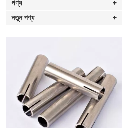
পণ্য
নতুন পণ্য