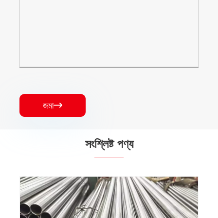
জমা

সংশ্লিষ্ট পণ্য