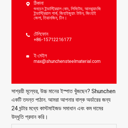
ঠিকানা

শুনচেন ইন্ডাস্ট্রিয়াল কোং, লিমিটেড, আনঝুয়াংজি
ইন্ডাস্ট্রিয়াল পার্ক, জিহাইজুয়াং টাউন, জিংহাই
জেলা, তিয়ানজিন, চীন।
টেলিফোন

+86-15712216177
ই-মেইল

max@shunchensteelmaterial.com
সাশ্রয়ী মূল্যের, উচ্চ মানের ইস্পাত খুঁজছেন? Shunchen
একটি তদন্ত পাঠান. আমরা আপনার বাল্ক অর্ডারের জন্য
24 ঘন্টার মধ্যে কাস্টমাইজড সমাধান এবং কম দামের
উদ্ধৃতি প্রদান করি।