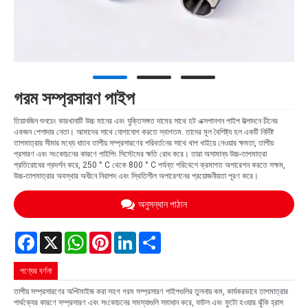
গরম সম্প্রসারণ পাইপ
তিয়ানজিন শুনচেং কারখানাটি উচ্চ মানের এবং যুক্তিসঙ্গত দামের সাথে হট এক্সপানশন পাইপ উত্পাদনে চীনের
একজন পেশাদার নেতা। আমাদের সাথে যোগাযোগ করতে স্বাগতম. তাদের মূল বৈশিষ্ট্য হল একটি নির্দিষ্ট
তাপমাত্রার সীমার মধ্যে ধাতব তাপীয় সম্প্রসারণের পরিবর্তনের সাথে খাপ খাইয়ে নেওয়ার ক্ষমতা, তাপীয়
প্রসারণ এবং সংকোচনের কারণে পাইপিং সিস্টেমের ক্ষতি রোধ করে। তারা অসামান্য উচ্চ-তাপমাত্রা
প্রতিরোধের প্রদর্শন করে, 250 ° C থেকে 800 ° C পর্যন্ত পরিবেশে ক্রমাগত অপারেশন করতে সক্ষম,
উচ্চ-তাপমাত্রার অবস্থার অধীনে নিরাপদ এবং স্থিতিশীল অপারেশনের প্রয়োজনীয়তা পূরণ করে।
অনুসন্ধান পাঠান
Facebook
X
WhatsApp
Pinterest
LinkedIn
Share
পণ্যের বর্ণনা
তাপীয় সম্প্রসারণের অপ্টিমাইজ করা সহগ গরম সম্প্রসারণ পাইপগুলির তুলনায় কম, কার্যকরভাবে তাপমাত্রার
পার্থক্যের কারণে সম্প্রসারণ এবং সংকোচনের সমস্যাগুলি সমাধান করে, ফাটল এবং ফুটো হওয়ার ঝুঁকি হ্রাস