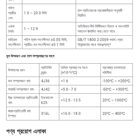
পাইপ
চাপ প্রতিরোধের প্রয়োজনীয়তা অনুযায়ী
প্রাচীর
1.0 ~ 20.0 মিমি
নিয়মিত
বেধ
একক
অতিরিক্ত-দীর্ঘ নির্দিষ্টকরণ বিভাগ + অন-সাইট
1 ~ 12 মি
দৈর্ঘ্য
সমাবেশ উত্পাদিত করা যেতে পারে
মাত্রিক
পাইপ ব্যাস সহনশীলতা ±0.05 মিমি;
GB/T 1800.2-2009 যথার্থ গ্রেড
সহনশীলতা
প্রাচীর বেধ সহনশীলতা ±0.1 মিমি
স্ট্যান্ডার্ডের সাথে সামঞ্জস্যপূর্ণ
মূল উপকরণ এবং তাপ সম্প্রসারণের সহগ
প্রতিনিধি
রৈখিক প্রসারণের সহগ
প্রযোজ্য তাপমাত্রা
উপাদানের ধরন
ব্র্যান্ড
(×10⁻⁶/℃)
পরিসীমা
কম সম্প্রসারণ খাদ
4J36
≈1.6
-100℃ ~ +200℃
মাঝারি সম্প্রসারণ খাদ
4J42
≈
5.0 - 7.0
-50℃ ~ +300℃
উচ্চ তাপমাত্রা প্রতিরোধী
ইনকোনেল
≈
12.5 - 13.5
20℃ ~ 1000℃
খাদ
625
জারা-প্রতিরোধী খাদ
316L
≈
16.0 - 18.0
20℃ ~ 400℃
ইস্পাত
পণ্য প্রয়োগ এলাকা