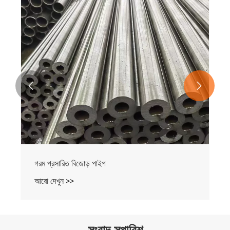


গরম প্রসারিত ইস্পাত পাইপ
আরো দেখুন >>
সংবাদ সুপারিশ