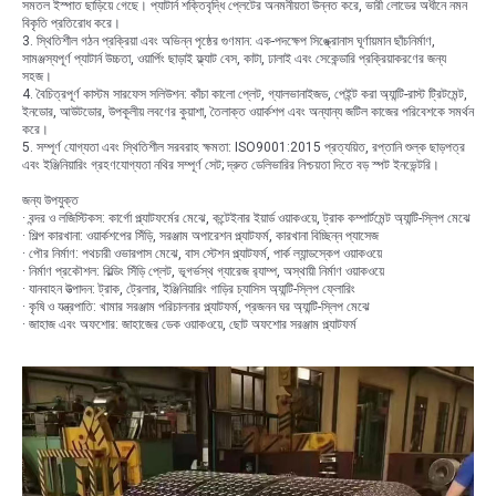
সমতল ইস্পাত ছাড়িয়ে গেছে। প্যাটার্ন শক্তিবৃদ্ধি প্লেটের অনমনীয়তা উন্নত করে, ভারী লোডের অধীনে নমন
বিকৃতি প্রতিরোধ করে।
3. স্থিতিশীল গঠন প্রক্রিয়া এবং অভিন্ন পৃষ্ঠের গুণমান: এক-পদক্ষেপ সিঙ্ক্রোনাস ঘূর্ণায়মান ছাঁচনির্মাণ,
সামঞ্জস্যপূর্ণ প্যাটার্ন উচ্চতা, ওয়ার্পিং ছাড়াই ফ্ল্যাট বেস, কাটা, ঢালাই এবং সেকেন্ডারি প্রক্রিয়াকরণের জন্য
সহজ।
4. বৈচিত্রপূর্ণ কাস্টম সারফেস সলিউশন: কাঁচা কালো প্লেট, গ্যালভানাইজড, পেইন্ট করা অ্যান্টি-রাস্ট ট্রিটমেন্ট,
ইনডোর, আউটডোর, উপকূলীয় লবণের কুয়াশা, তৈলাক্ত ওয়ার্কশপ এবং অন্যান্য জটিল কাজের পরিবেশকে সমর্থন
করে।
5. সম্পূর্ণ যোগ্যতা এবং স্থিতিশীল সরবরাহ ক্ষমতা: ISO9001:2015 প্রত্যয়িত, রপ্তানি শুল্ক ছাড়পত্র
এবং ইঞ্জিনিয়ারিং গ্রহণযোগ্যতা নথির সম্পূর্ণ সেট; দ্রুত ডেলিভারির নিশ্চয়তা দিতে বড় স্পট ইনভেন্টরি।
জন্য উপযুক্ত
· বন্দর ও লজিস্টিকস: কার্গো প্ল্যাটফর্মের মেঝে, কন্টেইনার ইয়ার্ড ওয়াকওয়ে, ট্রাক কম্পার্টমেন্ট অ্যান্টি-স্লিপ মেঝে
· শিল্প কারখানা: ওয়ার্কশপের সিঁড়ি, সরঞ্জাম অপারেশন প্ল্যাটফর্ম, কারখানা বিচ্ছিন্ন প্যাসেজ
· পৌর নির্মাণ: পথচারী ওভারপাস মেঝে, বাস স্টেশন প্ল্যাটফর্ম, পার্ক ল্যান্ডস্কেপ ওয়াকওয়ে
· নির্মাণ প্রকৌশল: বিল্ডিং সিঁড়ি প্লেট, ভূগর্ভস্থ গ্যারেজ র‌্যাম্প, অস্থায়ী নির্মাণ ওয়াকওয়ে
· যানবাহন উত্পাদন: ট্রাক, ট্রেলার, ইঞ্জিনিয়ারিং গাড়ির চ্যাসিস অ্যান্টি-স্লিপ ফ্লোরিং
· কৃষি ও যন্ত্রপাতি: খামার সরঞ্জাম পরিচালনার প্ল্যাটফর্ম, প্রজনন ঘর অ্যান্টি-স্লিপ মেঝে
· জাহাজ এবং অফশোর: জাহাজের ডেক ওয়াকওয়ে, ছোট অফশোর সরঞ্জাম প্ল্যাটফর্ম