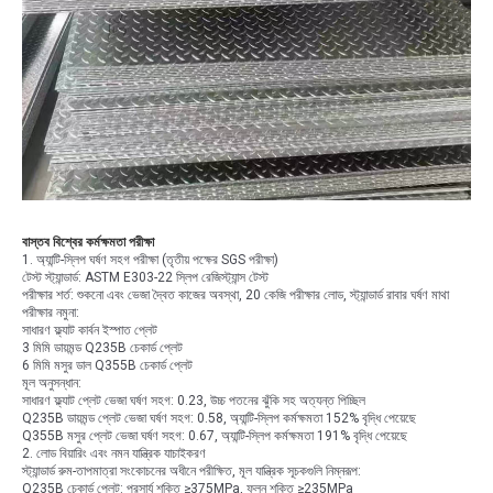
বাস্তব বিশ্বের কর্মক্ষমতা পরীক্ষা
1. অ্যান্টি-স্লিপ ঘর্ষণ সহগ পরীক্ষা (তৃতীয় পক্ষের SGS পরীক্ষা)
টেস্ট স্ট্যান্ডার্ড: ASTM E303-22 স্লিপ রেজিস্ট্যান্স টেস্ট
পরীক্ষার শর্ত: শুকনো এবং ভেজা দ্বৈত কাজের অবস্থা, 20 কেজি পরীক্ষার লোড, স্ট্যান্ডার্ড রাবার ঘর্ষণ মাথা
পরীক্ষার নমুনা:
সাধারণ ফ্ল্যাট কার্বন ইস্পাত প্লেট
3 মিমি ডায়মন্ড Q235B চেকার্ড প্লেট
6 মিমি মসুর ডাল Q355B চেকার্ড প্লেট
মূল অনুসন্ধান:
সাধারণ ফ্ল্যাট প্লেট ভেজা ঘর্ষণ সহগ: 0.23, উচ্চ পতনের ঝুঁকি সহ অত্যন্ত পিচ্ছিল
Q235B ডায়মন্ড প্লেট ভেজা ঘর্ষণ সহগ: 0.58, অ্যান্টি-স্লিপ কর্মক্ষমতা 152% বৃদ্ধি পেয়েছে
Q355B মসুর প্লেট ভেজা ঘর্ষণ সহগ: 0.67, অ্যান্টি-স্লিপ কর্মক্ষমতা 191% বৃদ্ধি পেয়েছে
2. লোড বিয়ারিং এবং নমন যান্ত্রিক যাচাইকরণ
স্ট্যান্ডার্ড রুম-তাপমাত্রা সংকোচনের অধীনে পরীক্ষিত, মূল যান্ত্রিক সূচকগুলি নিম্নরূপ:
Q235B চেকার্ড প্লেট: প্রসার্য শক্তি ≥375MPa, ফলন শক্তি ≥235MPa