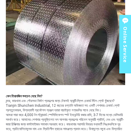
Online Service
কেন তিয়ানজিন শুনচেন বেছে নিন?
বন্দর, কারখানা এবং পৌরসভা নির্মাণ প্রকল্পের জন্য টেকসই অ্যান্টি-স্লিপ চেকার্ড স্টিল প্লেট খুঁজছেন?
Tianjin Shunchen Industrial, 12 বছরের রপ্তানি অভিজ্ঞতা সহ একটি পেশাদার চেকার্ড প্লেট
প্রস্তুতকারক, বিশ্বব্যাপী প্রকৌশল প্রকল্প দ্বারা যাচাইকৃত পণ্যগুলির সাথে বেছে নিন।
আমরা সারা বছর 4,000 টন স্ট্যান্ডার্ড স্পেসিফিকেশন স্পট ইনভেন্টরি বজায় রাখি, 3-7 দিনের মধ্যে ডেলিভারি
সমর্থন করে। আমাদের পেশাদার প্রযুক্তিগত দল আপনার প্রকল্পের পরিবেশ অনুযায়ী প্যাটার্ন, বেধ এবং অ্যান্টি-
জারা চিকিত্সার জন্য কাস্টমাইজড সমাধান সরবরাহ করে। কারখানার সরাসরি বিক্রয় মধ্যবর্তী লিঙ্কগুলিকে দূর
করে, প্রতিযোগিতামূলক দাম এবং স্থিতিশীল ব্যাচের সামঞ্জস্য প্রদান করে। বিনামূল্যে নমুনা এবং বিস্তারিত