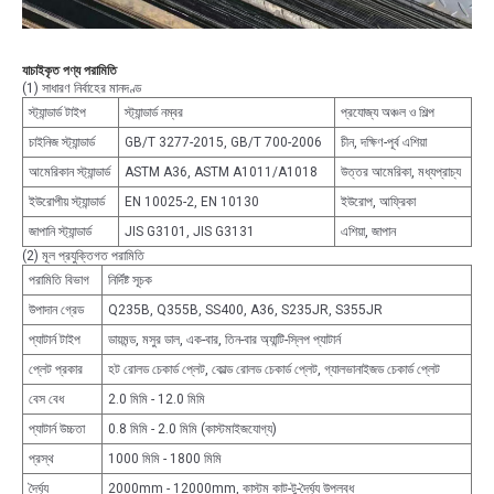
যাচাইকৃত পণ্য পরামিতি
(1) সাধারণ নির্বাহের মানদণ্ড
স্ট্যান্ডার্ড টাইপ
স্ট্যান্ডার্ড নম্বর
প্রযোজ্য অঞ্চল ও শিল্প
চাইনিজ স্ট্যান্ডার্ড
GB/T 3277-2015, GB/T 700-2006
চীন, দক্ষিণ-পূর্ব এশিয়া
আমেরিকান স্ট্যান্ডার্ড
ASTM A36, ASTM A1011/A1018
উত্তর আমেরিকা, মধ্যপ্রাচ্য
ইউরোপীয় স্ট্যান্ডার্ড
EN 10025-2, EN 10130
ইউরোপ, আফ্রিকা
জাপানি স্ট্যান্ডার্ড
JIS G3101, JIS G3131
এশিয়া, জাপান
(2) মূল প্রযুক্তিগত পরামিতি
পরামিতি বিভাগ
নির্দিষ্ট সূচক
উপাদান গ্রেড
Q235B, Q355B, SS400, A36, S235JR, S355JR
প্যাটার্ন টাইপ
ডায়মন্ড, মসুর ডাল, এক-বার, তিন-বার অ্যান্টি-স্লিপ প্যাটার্ন
প্লেট প্রকার
হট রোলড চেকার্ড প্লেট, কোল্ড রোলড চেকার্ড প্লেট, গ্যালভানাইজড চেকার্ড প্লেট
বেস বেধ
2.0 মিমি - 12.0 মিমি
প্যাটার্ন উচ্চতা
0.8 মিমি - 2.0 মিমি (কাস্টমাইজযোগ্য)
প্রস্থ
1000 মিমি - 1800 মিমি
দৈর্ঘ্য
2000mm - 12000mm, কাস্টম কাট-টু-দৈর্ঘ্য উপলব্ধ