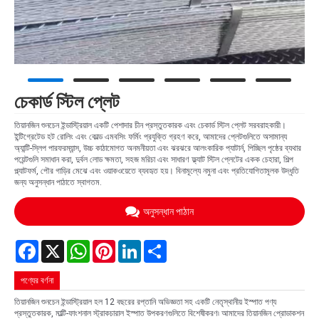
চেকার্ড স্টিল প্লেট
তিয়ানজিন শুনচেন ইন্ডাস্ট্রিয়াল একটি পেশাদার চীন প্রস্তুতকারক এবং চেকার্ড স্টিল প্লেট সরবরাহকারী।
ইন্টিগ্রেটেড হট রোলিং এবং কোল্ড এমবসিং ফর্মিং প্রযুক্তি গ্রহণ করে, আমাদের প্লেটগুলিতে অসামান্য
অ্যান্টি-স্লিপ পারফরম্যান্স, উচ্চ কাঠামোগত অনমনীয়তা এবং ঝরঝরে আলংকারিক প্যাটার্ন, পিচ্ছিল পৃষ্ঠের ব্যথার
পয়েন্টগুলি সমাধান করা, দুর্বল লোড ক্ষমতা, সহজ মরিচা এবং সাধারণ ফ্ল্যাট স্টিল প্লেটের একক চেহারা, শিল্প
প্ল্যাটফর্ম, পৌর গাড়ির মেঝে এবং ওয়াকওয়েতে ব্যবহৃত হয়। বিনামূল্যে নমুনা এবং প্রতিযোগিতামূলক উদ্ধৃতি
জন্য অনুসন্ধান পাঠাতে স্বাগতম.
অনুসন্ধান পাঠান
Facebook
X
WhatsApp
Pinterest
LinkedIn
Share
পণ্যের বর্ণনা
তিয়ানজিন শুনচেন ইন্ডাস্ট্রিয়াল হল 12 বছরের রপ্তানি অভিজ্ঞতা সহ একটি নেতৃস্থানীয় ইস্পাত পণ্য
প্রস্তুতকারক, মাল্টি-ফাংশনাল স্ট্রাকচারাল ইস্পাত উপকরণগুলিতে বিশেষীকরণ৷ আমাদের তিয়ানজিন প্রোডাকশন