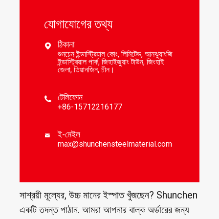
যোগাযোগের তথ্য
ঠিকানা

শুনচেন ইন্ডাস্ট্রিয়াল কোং, লিমিটেড, আনঝুয়াংজি
ইন্ডাস্ট্রিয়াল পার্ক, জিহাইজুয়াং টাউন, জিংহাই
জেলা, তিয়ানজিন, চীন।
টেলিফোন

+86-15712216177
ই-মেইল

max@shunchensteelmaterial.com
সাশ্রয়ী মূল্যের, উচ্চ মানের ইস্পাত খুঁজছেন? Shunchen
একটি তদন্ত পাঠান. আমরা আপনার বাল্ক অর্ডারের জন্য