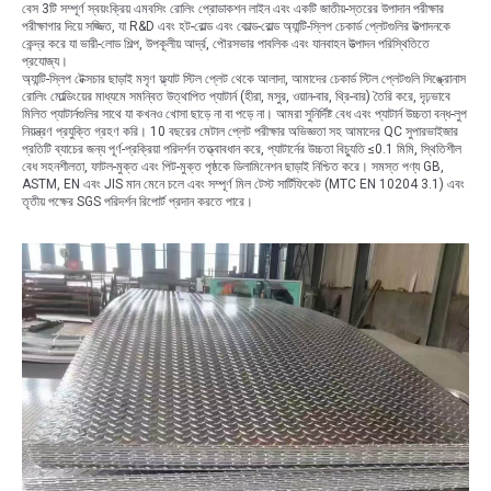
বেস 3টি সম্পূর্ণ স্বয়ংক্রিয় এমবসিং রোলিং প্রোডাকশন লাইন এবং একটি জাতীয়-স্তরের উপাদান পরীক্ষার
পরীক্ষাগার দিয়ে সজ্জিত, যা R&D এবং হট-রোল্ড এবং কোল্ড-রোল্ড অ্যান্টি-স্লিপ চেকার্ড প্লেটগুলির উত্পাদনকে
কেন্দ্র করে যা ভারী-লোড শিল্প, উপকূলীয় আর্দ্র, পৌরসভার পাবলিক এবং যানবাহন উত্পাদন পরিস্থিতিতে
প্রযোজ্য।
অ্যান্টি-স্লিপ টেক্সচার ছাড়াই মসৃণ ফ্ল্যাট স্টিল প্লেট থেকে আলাদা, আমাদের চেকার্ড স্টিল প্লেটগুলি সিঙ্ক্রোনাস
রোলিং মোল্ডিংয়ের মাধ্যমে সমন্বিত উত্থাপিত প্যাটার্ন (হীরা, মসুর, ওয়ান-বার, থ্রি-বার) তৈরি করে, দৃঢ়ভাবে
মিলিত প্যাটার্নগুলির সাথে যা কখনও খোসা ছাড়ে না বা পড়ে না। আমরা সুনির্দিষ্ট বেধ এবং প্যাটার্ন উচ্চতা বন্ধ-লুপ
নিয়ন্ত্রণ প্রযুক্তি গ্রহণ করি। 10 বছরের মেটাল প্লেট পরীক্ষার অভিজ্ঞতা সহ আমাদের QC সুপারভাইজার
প্রতিটি ব্যাচের জন্য পূর্ণ-প্রক্রিয়া পরিদর্শন তত্ত্বাবধান করে, প্যাটার্নের উচ্চতা বিচ্যুতি ≤0.1 মিমি, স্থিতিশীল
বেধ সহনশীলতা, ফাটল-মুক্ত এবং পিট-মুক্ত পৃষ্ঠকে ডিলামিনেশন ছাড়াই নিশ্চিত করে। সমস্ত পণ্য GB,
ASTM, EN এবং JIS মান মেনে চলে এবং সম্পূর্ণ মিল টেস্ট সার্টিফিকেট (MTC EN 10204 3.1) এবং
তৃতীয় পক্ষের SGS পরিদর্শন রিপোর্ট প্রদান করতে পারে।