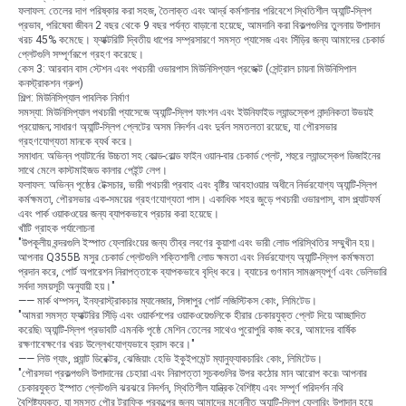
ফলাফল: তেলের দাগ পরিষ্কার করা সহজ, তৈলাক্ত এবং আর্দ্র কর্মশালার পরিবেশে স্থিতিশীল অ্যান্টি-স্লিপ
প্রভাব, পরিষেবা জীবন 2 বছর থেকে 9 বছর পর্যন্ত বাড়ানো হয়েছে, আমদানি করা বিকল্পগুলির তুলনায় উপাদান
খরচ 45% কমেছে। ফ্যাক্টরিটি দ্বিতীয় ধাপের সম্প্রসারণে সমস্ত প্যাসেজ এবং সিঁড়ির জন্য আমাদের চেকার্ড
প্লেটগুলি সম্পূর্ণরূপে গ্রহণ করেছে।
কেস 3: আরবান বাস স্টেশন এবং পথচারী ওভারপাস মিউনিসিপ্যাল ​​প্রজেক্ট (সেন্ট্রাল চায়না মিউনিসিপাল
কনস্ট্রাকশন গ্রুপ)
শিল্প: মিউনিসিপ্যাল ​​পাবলিক নির্মাণ
সমস্যা: মিউনিসিপ্যাল ​​পথচারী প্যাসেজে অ্যান্টি-স্লিপ ফাংশন এবং ইউনিফাইড ল্যান্ডস্কেপ নান্দনিকতা উভয়ই
প্রয়োজন; সাধারণ অ্যান্টি-স্লিপ প্লেটের অসম নিদর্শন এবং দুর্বল সমতলতা রয়েছে, যা পৌরসভার
গ্রহণযোগ্যতা মানকে ব্যর্থ করে।
সমাধান: অভিন্ন প্যাটার্নের উচ্চতা সহ কোল্ড-রোল্ড ফাইন ওয়ান-বার চেকার্ড প্লেট, শহুরে ল্যান্ডস্কেপ ডিজাইনের
সাথে মেলে কাস্টমাইজড কালার পেইন্ট লেপ।
ফলাফল: অভিন্ন পৃষ্ঠের টেক্সচার, ভারী পথচারী প্রবাহ এবং বৃষ্টির আবহাওয়ার অধীনে নির্ভরযোগ্য অ্যান্টি-স্লিপ
কর্মক্ষমতা, পৌরসভার এক-সময়ের গ্রহণযোগ্যতা পাস। একাধিক শহর জুড়ে পথচারী ওভারপাস, বাস প্ল্যাটফর্ম
এবং পার্ক ওয়াকওয়ের জন্য ব্যাপকভাবে প্রচার করা হয়েছে।
খাঁটি গ্রাহক পর্যালোচনা
"উপকূলীয় বন্দরগুলি ইস্পাত ফ্লোরিংয়ের জন্য তীব্র লবণের কুয়াশা এবং ভারী লোড পরিস্থিতির সম্মুখীন হয়।
আপনার Q355B মসুর চেকার্ড প্লেটগুলি শক্তিশালী লোড ক্ষমতা এবং নির্ভরযোগ্য অ্যান্টি-স্লিপ কর্মক্ষমতা
প্রদান করে, পোর্ট অপারেশন নিরাপত্তাকে ব্যাপকভাবে বৃদ্ধি করে। ব্যাচের গুণমান সামঞ্জস্যপূর্ণ এবং ডেলিভারি
সর্বদা সময়সূচী অনুযায়ী হয়।"
—— মার্ক থম্পসন, ইনফ্রাস্ট্রাকচার ম্যানেজার, সিঙ্গাপুর পোর্ট লজিস্টিকস কোং, লিমিটেড।
"আমরা সমস্ত ফ্যাক্টরির সিঁড়ি এবং ওয়ার্কশপের ওয়াকওয়েগুলিকে হীরার চেকারযুক্ত প্লেট দিয়ে আচ্ছাদিত
করেছি৷ অ্যান্টি-স্লিপ প্রভাবটি এমনকি পৃষ্ঠে মেশিন তেলের সাথেও পুরোপুরি কাজ করে, আমাদের বার্ষিক
রক্ষণাবেক্ষণের খরচ উল্লেখযোগ্যভাবে হ্রাস করে।"
—— লিউ গ্যাং, প্ল্যান্ট ডিরেক্টর, ঝেজিয়াং হেভি ইকুইপমেন্ট ম্যানুফ্যাকচারিং কোং, লিমিটেড।
"পৌরসভা প্রকল্পগুলি উপাদানের চেহারা এবং নিরাপত্তা সূচকগুলির উপর কঠোর মান আরোপ করে৷ আপনার
চেকারযুক্ত ইস্পাত প্লেটগুলি ঝরঝরে নিদর্শন, স্থিতিশীল যান্ত্রিক বৈশিষ্ট্য এবং সম্পূর্ণ পরিদর্শন নথি
বৈশিষ্ট্যযুক্ত, যা সমস্ত পৌর ট্রাফিক প্রকল্পের জন্য আমাদের মনোনীত অ্যান্টি-স্লিপ ফ্লোরিং উপাদান হয়ে