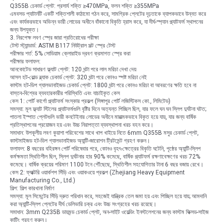
Q355B চেকার্ড প্লেট: প্রসার্য শক্তি ≥470MPa, ফলন শক্তি ≥355MPa
এমবসড প্যাটার্নটি একটি শক্তিশালী কাঠামো গঠন করে, সামগ্রিক প্লেটের দৃঢ়তাকে ব্যাপকভাবে উন্নত করে
এবং কার্যকরভাবে অভিন্ন ভারী লোডের অধীনে বাঁকানো বিকৃতি হ্রাস করে, যা দীর্ঘ-স্প্যান প্ল্যাটফর্ম স্থাপনের
জন্য উপযুক্ত।
3. নিরপেক্ষ লবণ স্প্রে জারা প্রতিরোধের পরীক্ষা
টেস্ট স্ট্যান্ডার্ড: ASTM B117 নিউট্রাল সল্ট স্প্রে টেস্ট
পরীক্ষার শর্ত: 5% সোডিয়াম ক্লোরাইড দ্রবণ ক্রমাগত স্প্রে করা
পরীক্ষার ফলাফল:
আনকোটেড সাধারণ ফ্ল্যাট প্লেট: 120 ঘন্টা পরে লাল মরিচা দেখা দেয়
আসল হট-রোল্ড ব্ল্যাক চেকার্ড প্লেট: 320 ঘন্টা পরে কোনও স্পষ্ট মরিচা নেই
কাস্টম হট-ডিপ গ্যালভানাইজড চেকার্ড প্লেট: 1800 ঘন্টা পরে কোনও মরিচা বা আবরণের ক্ষতি হবে না
বাস্তব-বিশ্বের ব্যবহারকারীর পরিস্থিতি এবং যাচাইকৃত কেস
কেস 1: পোর্ট কার্গো প্ল্যাটফর্ম সংস্কার প্রকল্প (সিঙ্গাপুর পোর্ট লজিস্টিকস কো., লিমিটেড)
সমস্যা: মূল ফ্ল্যাট স্টিলের প্ল্যাটফর্মগুলি বৃষ্টির দিনে অত্যন্ত পিচ্ছিল ছিল, যার ফলে ঘন ঘন স্লিপ দুর্ঘটনা ঘটত;
পাতলা ইস্পাত প্লেটগুলি ভারী কনটেইনার লোডের অধীনে মারাত্মকভাবে বিকৃত হয়ে যায়, যার জন্য বার্ষিক
প্রতিস্থাপনের প্রয়োজন হয় এবং উচ্চ নিরাপত্তা ব্যবস্থাপনা খরচ বহন করে।
সমাধান: উপকূলীয় লবণ কুয়াশা পরিবেশের সাথে খাপ খাইয়ে নিতে 6mm Q355B মসুর চেকার্ড প্লেট,
কাস্টমাইজড হট-ডিপ গ্যালভানাইজড অ্যান্টি-জারোশন ট্রিটমেন্ট গ্রহণ করুন।
ফলাফল: 8 বছরের বহিরঙ্গন পোর্ট পরিষেবার পরে, কোনও বৃহৎ-ক্ষেত্রের বিকৃতি ঘটেনি, পৃষ্ঠের অ্যান্টি-স্লিপ
কর্মক্ষমতা স্থিতিশীল ছিল, স্লিপ দুর্ঘটনার হার 90% কমেছে, বার্ষিক প্ল্যাটফর্ম রক্ষণাবেক্ষণের খরচ 72%
কমেছে। বার্ষিক ক্রয়ের পরিমাণ 1100 টনে পৌঁছেছে, স্থিতিশীল সহযোগিতার টানা 6 বছর বজায় রেখে।
কেস 2: ফ্যাক্টরি ওয়ার্কশপ সিঁড়ি এবং ওয়াকওয়ে প্রকল্প (Zhejiang Heavy Equipment
Manufacturing Co., Ltd.)
শিল্প: শিল্প কারখানা নির্মাণ
সমস্যা: মূল সিমেন্টের সিঁড়ি দ্রুত পরিধান করে, সহজেই যান্ত্রিক তেল জমা হয় এবং পিচ্ছিল হয়ে যায়; আমদানি
করা অ্যান্টি-স্লিপ প্লেটের দীর্ঘ ডেলিভারি চক্র এবং উচ্চ সংগ্রহের খরচ রয়েছে।
সমাধান: 3mm Q235B ডায়মন্ড চেকার্ড প্লেট, অন-সাইট ওয়েল্ডিং ইনস্টলেশনের জন্য কাস্টম ফিক্সড-সাইজ
কাটিং গ্রহণ করুন।