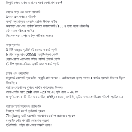
উদ্ধৃতি পেতে এখন আমাদের সাথে যোগাযোগ করুন!
বাস্তব পণ্য এবং চালান গ্যালারি
উত্পাদন এবং গুণমান পরিদর্শন
সম্পূর্ণ স্বয়ংক্রিয় এমবসিং রোলিং উত্পাদন লাইন
অনলাইন বেধ এবং প্যাটার্ন উচ্চতা সনাক্তকারী (100% ব্যাচ নমুনা পরিদর্শন)
ঘর্ষণ সহগ পরীক্ষার মেশিন
নিরপেক্ষ লবণ স্প্রে বার্ধক্য পরীক্ষার সরঞ্জাম
পণ্য প্রদর্শন
3 মিমি ডায়মন্ড প্যাটার্ন হট রোলড চেকার্ড প্লেট
6 মিমি মসুর ডাল Q355B অ্যান্টি-স্লিপ প্লেট
কোল্ড রোলড ওয়ান-বার ফাইন প্যাটার্ন চেকার্ড প্লেট
হট-ডিপ গ্যালভানাইজড অ্যান্টি-জারা চেকার্ড প্লেট
চালান এবং প্যাকেজিং
স্ট্যান্ডার্ড এক্সপোর্ট প্যাকেজিং: অ্যান্টি-রাস্ট অয়েল + ওয়াটারপ্রুফ ক্রাফ্ট পেপার + কাঠের প্যালেট স্টিলের স্ট্রিপ
দিয়ে স্থির
গ্রাহক লোগো সহ মুদ্রিত কাস্টম প্যাকেজিং উপলব্ধ
ধারক লোডিং মান: 20ft ধারক ≈23 টন; 40 ফুট ধারক ≈ 46 টন
সম্পূর্ণ চালানের নথি: বিল অফ লেডিং, বাণিজ্যিক চালান, এমটিসি, তৃতীয় পক্ষের এসজিএস পরিদর্শন প্রতিবেদন
গ্রাহক অ্যাপ্লিকেশন পরিস্থিতি
সিঙ্গাপুর পোর্ট কার্গো প্ল্যাটফর্ম প্রকল্প
Zhejiang ভারী যন্ত্রপাতি কারখানা ওয়ার্কশপ ওয়াকওয়ে প্রকল্প
মধ্য চীন পৌর পথচারী ওভারপাস প্রকল্প
ইঞ্জিনিয়ারিং গাড়ির বগি মেঝে সমর্থন প্রকল্প