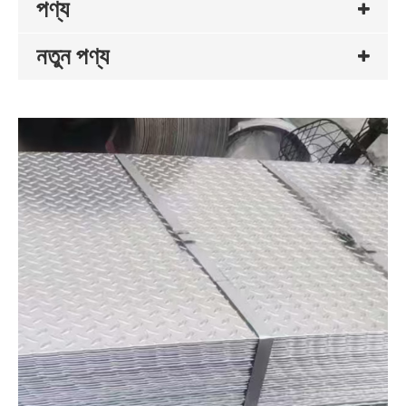
পণ্য
নতুন পণ্য