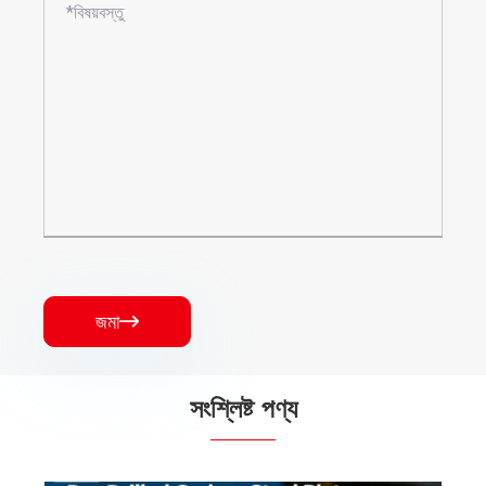
জমা

সংশ্লিষ্ট পণ্য