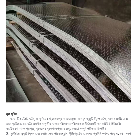
মূল সুবিধা
1. অথেনটিক টেস্ট ডেটা, সম্পূর্ণভাবে ট্রেসযোগ্য পারফরম্যান্স: সমস্ত অ্যান্টি-স্লিপ ঘর্ষণ, লোড-বেয়ারিং এবং
জারা প্রতিরোধের ডেটা এসজিএস তৃতীয় পক্ষের পরীক্ষাগার পরীক্ষা এবং দীর্ঘমেয়াদী অন-সাইট ইঞ্জিনিয়ারিং
যাচাইকরণ থেকে প্রাপ্ত, প্রকল্পের গ্রহণযোগ্যতার জন্য দেওয়া সম্পূর্ণ পরীক্ষার রিপোর্ট।
2. সুপিরিয়র অ্যান্টি-স্লিপ এবং হেভি লোড পারফরম্যান্স: ইন্টিগ্রেটেড এমবসড প্যাটার্ন কখনও পড়ে না; ঘর্ষণ সহগ