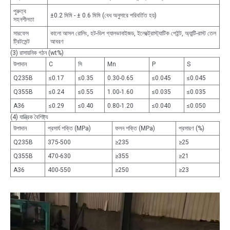
পুরুত্ব
±0.2 মিমি - ± 0.6 মিমি (বেধ অনুসারে পরিবর্তিত হয়)
সহনশীলতা
সারফেস
কালো আসল রোলিং, হট-ডিপ গ্যালভানাইজড, ইলেক্ট্রোস্ট্যাটিক পেইন্ট, অ্যান্টি-রাস্ট তেল
ট্রিটমেন্ট
আবরণ
(3) রাসায়নিক গঠন (wt%)
উপাদান
C
সি
Mn
P
S
Q235B
≤0.17
≤0.35
0.30-0.65
≤0.045
≤0.045
Q355B
≤0.24
≤0.55
1.00-1.60
≤0.035
≤0.035
A36
≤0.29
≤0.40
0.80-1.20
≤0.040
≤0.050
(4) যান্ত্রিক বৈশিষ্ট্য
উপাদান
প্রসার্য শক্তি (MPa)
ফলন শক্তি (MPa)
প্রসারণ (%)
Q235B
375-500
≥235
≥25
Q355B
470-630
≥355
≥21
A36
400-550
≥250
≥23