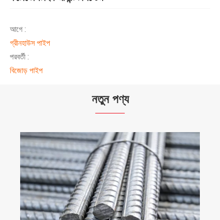
আগে :
গ্রীনহাউস পাইপ
পরবর্তী :
বিজোড় পাইপ
নতুন পণ্য