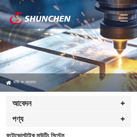
বাড়ি
আবেদন
আবেদন
পণ্য
ফটোভোলটাইক মাউন্টিং সিস্টেম