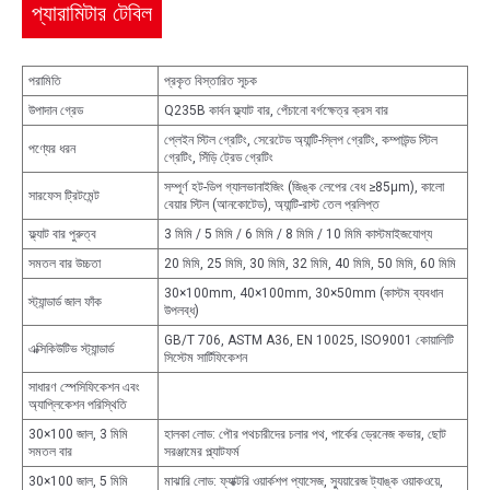
প্যারামিটার টেবিল
পরামিতি
প্রকৃত বিস্তারিত সূচক
উপাদান গ্রেড
Q235B কার্বন ফ্ল্যাট বার, পেঁচানো বর্গক্ষেত্র ক্রস বার
প্লেইন স্টিল গ্রেটিং, সেরেটেড অ্যান্টি-স্লিপ গ্রেটিং, কম্পাউন্ড স্টিল
পণ্যের ধরন
গ্রেটিং, সিঁড়ি ট্রেড গ্রেটিং
সম্পূর্ণ হট-ডিপ গ্যালভানাইজিং (জিঙ্ক লেপের বেধ ≥85μm), কালো
সারফেস ট্রিটমেন্ট
বেয়ার স্টিল (আনকোটেড), অ্যান্টি-রাস্ট তেল প্রলিপ্ত
ফ্ল্যাট বার পুরুত্ব
3 মিমি / 5 মিমি / 6 মিমি / 8 মিমি / 10 মিমি কাস্টমাইজযোগ্য
সমতল বার উচ্চতা
20 মিমি, 25 মিমি, 30 মিমি, 32 মিমি, 40 মিমি, 50 মিমি, 60 মিমি
30×100mm, 40×100mm, 30×50mm (কাস্টম ব্যবধান
স্ট্যান্ডার্ড জাল ফাঁক
উপলব্ধ)
GB/T 706, ASTM A36, EN 10025, ISO9001 কোয়ালিটি
এক্সিকিউটিভ স্ট্যান্ডার্ড
সিস্টেম সার্টিফিকেশন
সাধারণ স্পেসিফিকেশন এবং
অ্যাপ্লিকেশন পরিস্থিতি
30×100 জাল, 3 মিমি
হালকা লোড: পৌর পথচারীদের চলার পথ, পার্কের ড্রেনেজ কভার, ছোট
সমতল বার
সরঞ্জামের প্ল্যাটফর্ম
30×100 জাল, 5 মিমি
মাঝারি লোড: ফ্যাক্টরি ওয়ার্কশপ প্যাসেজ, স্যুয়ারেজ ট্যাঙ্ক ওয়াকওয়ে,