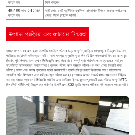
সমতল বার
সিঁড়ি পাদদেশ
40×100 জাল, 6-10 মিমি
ভারী লোড: পোর্ট কন্টেইনার প্ল্যাটফর্ম, রাসায়নিক উদ্ভিদ সরঞ্জাম অপারেশন
সমতল বার
মেঝে, ট্রাক চ্যানেল ঝাঁঝরি
উৎপাদন প্রক্রিয়া এবং গুণমানের নিশ্চয়তা
আমরা সমতল বার এবং ক্রস বারগুলির সমন্বিত গঠনের জন্য সম্পূর্ণ স্বয়ংক্রিয় সংখ্যাসূচক নিয়ন্ত্রণ উচ্চ-চাপ
প্রতিরোধের ঢালাই লাইন গ্রহণ করি। আধা-সমাপ্ত পণ্যগুলি পুরো-পিস হট-ডিপ গ্যালভানাইজিংয়ের আগে বুর
ট্রিমিং, পৃষ্ঠ পিকলিং এবং ফ্লাক্স ট্রিটমেন্টের মধ্য দিয়ে যায়। সম্পূর্ণ ব্যাচ পরিদর্শনের মধ্যে রয়েছে মাত্রিক
সহনশীলতা সনাক্তকরণ, দস্তা আবরণ পুরুত্ব পরীক্ষা, নমন যান্ত্রিক পরীক্ষা এবং লবণ স্প্রে বিরোধী জারা
পরীক্ষা। ফাটল এবং অসম পুরুত্বের মতো অভ্যন্তরীণ ত্রুটিগুলি দূর করতে উত্পাদনের আগে কাঁচামালের
রাসায়নিক গঠন বিশ্লেষণ এবং যান্ত্রিক নমুনা পরীক্ষা করা হয়। সমস্ত উত্পাদন রেকর্ড ব্যাচ নম্বর দ্বারা চিহ্নিত
করা হয়; আমরা গ্লোবাল ইঞ্জিনিয়ারিং ফাইলিং এবং কাস্টমস ক্লিয়ারেন্সের প্রয়োজনীয়তা মেটাতে সম্পূর্ণ MTC
মিল টেস্ট সার্টিফিকেট, জিঙ্ক বেধ পরিদর্শন রিপোর্ট এবং SGS তৃতীয় পক্ষের পরীক্ষার নথি সরবরাহ করতে পারি।