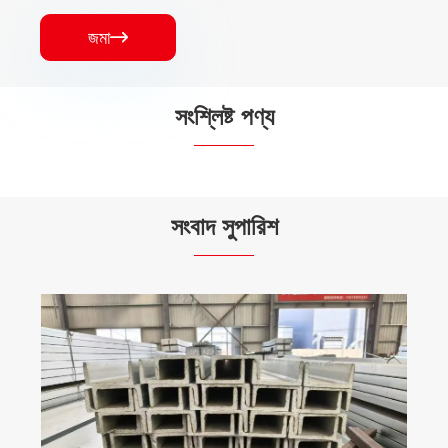
জমা

সংশ্লিষ্ট পণ্য


সংবাদ সুপারিশ