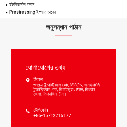
ইউনিভার্সাল কলাম
Prestressing ইস্পাত তারের
অনুসন্ধান পাঠান
যোগাযোগের তথ্য
ঠিকানা

শুনচেন ইন্ডাস্ট্রিয়াল কোং, লিমিটেড, আনঝুয়াংজি
ইন্ডাস্ট্রিয়াল পার্ক, জিহাইজুয়াং টাউন, জিংহাই
জেলা, তিয়ানজিন, চীন।
টেলিফোন

+86-15712216177