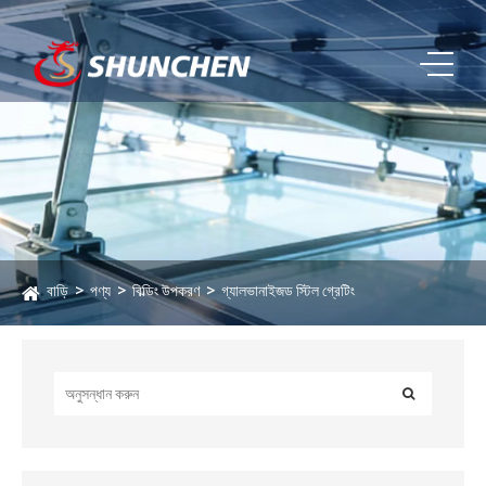
বাড়ি
পণ্য
বিল্ডিং উপকরণ
গ্যালভানাইজড স্টিল গ্রেটিং