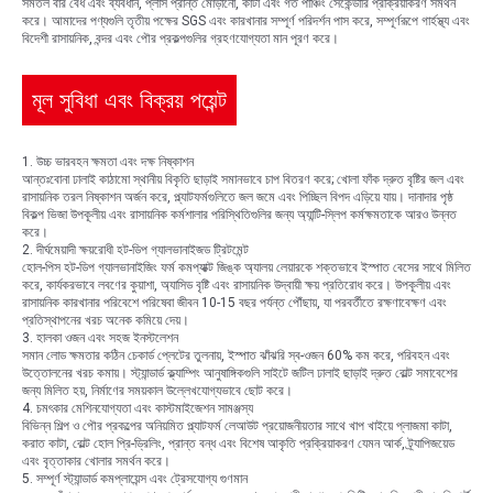
সমতল বার বেধ এবং ব্যবধান, প্লাস প্রান্ত মোড়ানো, কাটা এবং গর্ত পাঞ্চিং সেকেন্ডারি প্রক্রিয়াকরণ সমর্থন
করে। আমাদের পণ্যগুলি তৃতীয় পক্ষের SGS এবং কারখানার সম্পূর্ণ পরিদর্শন পাস করে, সম্পূর্ণরূপে গার্হস্থ্য এবং
বিদেশী রাসায়নিক, বন্দর এবং পৌর প্রকল্পগুলির গ্রহণযোগ্যতা মান পূরণ করে।
মূল সুবিধা এবং বিক্রয় পয়েন্ট
1. উচ্চ ভারবহন ক্ষমতা এবং দক্ষ নিষ্কাশন
আন্তঃবোনা ঢালাই কাঠামো স্থানীয় বিকৃতি ছাড়াই সমানভাবে চাপ বিতরণ করে; খোলা ফাঁক দ্রুত বৃষ্টির জল এবং
রাসায়নিক তরল নিষ্কাশন অর্জন করে, প্ল্যাটফর্মগুলিতে জল জমে এবং পিচ্ছিল বিপদ এড়িয়ে যায়। দানাদার পৃষ্ঠ
বিকল্প ভিজা উপকূলীয় এবং রাসায়নিক কর্মশালার পরিস্থিতিগুলির জন্য অ্যান্টি-স্লিপ কর্মক্ষমতাকে আরও উন্নত
করে।
2. দীর্ঘমেয়াদী ক্ষয়রোধী হট-ডিপ গ্যালভানাইজড ট্রিটমেন্ট
হোল-পিস হট-ডিপ গ্যালভানাইজিং ফর্ম কমপ্যাক্ট জিঙ্ক অ্যালয় লেয়ারকে শক্তভাবে ইস্পাত বেসের সাথে মিলিত
করে, কার্যকরভাবে লবণের কুয়াশা, অ্যাসিড বৃষ্টি এবং রাসায়নিক উদ্বায়ী ক্ষয় প্রতিরোধ করে। উপকূলীয় এবং
রাসায়নিক কারখানার পরিবেশে পরিষেবা জীবন 10-15 বছর পর্যন্ত পৌঁছায়, যা পরবর্তীতে রক্ষণাবেক্ষণ এবং
প্রতিস্থাপনের খরচ অনেক কমিয়ে দেয়।
3. হালকা ওজন এবং সহজ ইনস্টলেশন
সমান লোড ক্ষমতার কঠিন চেকার্ড প্লেটের তুলনায়, ইস্পাত ঝাঁঝরি স্ব-ওজন 60% কম করে, পরিবহন এবং
উত্তোলনের খরচ কমায়। স্ট্যান্ডার্ড ক্ল্যাম্পিং আনুষাঙ্গিকগুলি সাইটে জটিল ঢালাই ছাড়াই দ্রুত বোল্ট সমাবেশের
জন্য মিলিত হয়, নির্মাণের সময়কাল উল্লেখযোগ্যভাবে ছোট করে।
4. চমৎকার মেশিনযোগ্যতা এবং কাস্টমাইজেশন সামঞ্জস্য
বিভিন্ন শিল্প ও পৌর প্রকল্পের অনিয়মিত প্ল্যাটফর্ম লেআউট প্রয়োজনীয়তার সাথে খাপ খাইয়ে প্লাজমা কাটা,
করাত কাটা, বোল্ট হোল প্রি-ড্রিলিং, প্রান্ত বন্ধ এবং বিশেষ আকৃতি প্রক্রিয়াকরণ যেমন আর্ক, ট্র্যাপিজয়েড
এবং বৃত্তাকার খোলার সমর্থন করে।
5. সম্পূর্ণ স্ট্যান্ডার্ড কমপ্লায়েন্স এবং ট্রেসযোগ্য গুণমান