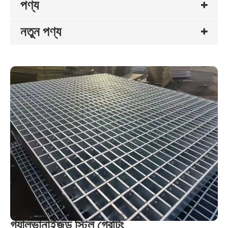
পণ্য
নতুন পণ্য
গ্যালভানাইজড স্টিল গ্রেটিং