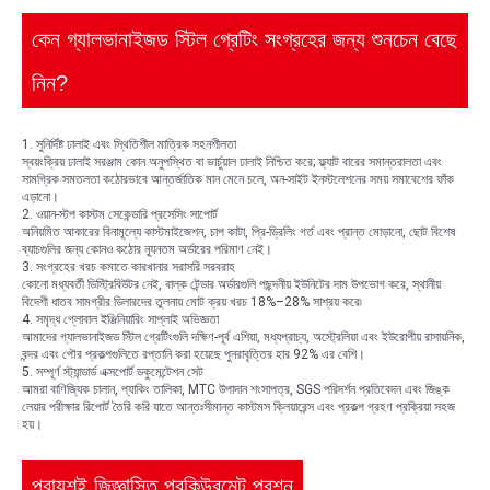
কেন গ্যালভানাইজড স্টিল গ্রেটিং সংগ্রহের জন্য শুনচেন বেছে
নিন?
1. সুনির্দিষ্ট ঢালাই এবং স্থিতিশীল মাত্রিক সহনশীলতা
স্বয়ংক্রিয় ঢালাই সরঞ্জাম কোন অনুপস্থিত বা ভার্চুয়াল ঢালাই নিশ্চিত করে; ফ্ল্যাট বারের সমান্তরালতা এবং
সামগ্রিক সমতলতা কঠোরভাবে আন্তর্জাতিক মান মেনে চলে, অন-সাইট ইনস্টলেশনের সময় সমাবেশের ফাঁক
এড়ানো।
2. ওয়ান-স্টপ কাস্টম সেকেন্ডারি প্রসেসিং সাপোর্ট
অনিয়মিত আকারের বিনামূল্যে কাস্টমাইজেশন, চাপ কাটা, প্রি-ড্রিলিং গর্ত এবং প্রান্ত মোড়ানো, ছোট বিশেষ
ব্যাচগুলির জন্য কোনও কঠোর ন্যূনতম অর্ডারের পরিমাণ নেই।
3. সংগ্রহের খরচ কমাতে কারখানার সরাসরি সরবরাহ
কোনো মধ্যবর্তী ডিস্ট্রিবিউটর নেই, বাল্ক টেন্ডার অর্ডারগুলি পছন্দনীয় ইউনিটের দাম উপভোগ করে, স্থানীয়
বিদেশী ধাতব সামগ্রীর ডিলারদের তুলনায় মোট ক্রয় খরচ 18%–28% সাশ্রয় করে৷
4. সমৃদ্ধ গ্লোবাল ইঞ্জিনিয়ারিং সাপ্লাই অভিজ্ঞতা
আমাদের গ্যালভানাইজড স্টিল গ্রেটিংগুলি দক্ষিণ-পূর্ব এশিয়া, মধ্যপ্রাচ্য, অস্ট্রেলিয়া এবং ইউরোপীয় রাসায়নিক,
বন্দর এবং পৌর প্রকল্পগুলিতে রপ্তানি করা হয়েছে পুনরাবৃত্তির হার 92% এর বেশি।
5. সম্পূর্ণ স্ট্যান্ডার্ড এক্সপোর্ট ডকুমেন্টেশন সেট
আমরা বাণিজ্যিক চালান, প্যাকিং তালিকা, MTC উপাদান শংসাপত্র, SGS পরিদর্শন প্রতিবেদন এবং জিঙ্ক
লেয়ার পরীক্ষার রিপোর্ট তৈরি করি যাতে আন্তঃসীমান্ত কাস্টমস ক্লিয়ারেন্স এবং প্রকল্প গ্রহণ প্রক্রিয়া সহজ
হয়।
প্রায়শই জিজ্ঞাসিত প্রকিউরমেন্ট প্রশ্ন