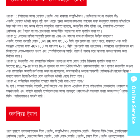
প্রশ্ন 1: নির্বাচনের জন্য প্লেইন গ্রেটিং এবং দানাদার অ্যান্টি-স্লিপ গ্রেটিংয়ের মধ্যে পার্থক্য কী?
একটি: প্লেইন ঝাঁঝরি মসৃণ পৃষ্ঠ, কম খরচে, অন্দর শুকনো কারখানা প্যাসেজ জন্য উপযুক্ত; দানাদার ঝাঁঝরিতে
উচ্চ ঘর্ষণ সহগ সহ অসম দাঁতের আকৃতির প্রান্ত রয়েছে, উপকূলীয় বৃষ্টির হাঁটার পথ, রাসায়নিক তৈলাক্ত
প্ল্যাটফর্ম এবং পিছলে যাওয়া রোধ করার জন্য সিঁড়ি পদচারণার জন্য সুপারিশ করা হয়।
প্রশ্ন 2: লোডের চাহিদা অনুযায়ী ফ্ল্যাট বার বেধ এবং জালের ব্যবধান কীভাবে নির্বাচন করবেন?
একটি: হালকা পথচারী লোড 30×100 জাল সহ 3-5 মিমি পুরু ফ্ল্যাট বার গ্রহণ করে; যানবাহন এবং ভারী
সরঞ্জাম লোডের জন্য 40×100 ঘন জাল সহ 6-10 মিমি পুরু ফ্ল্যাট বার প্রয়োজন। আমাদের প্রযুক্তিগত দল
বিনামূল্যে লোড-ভারবহন গণনা এবং স্পেসিফিকেশন ম্যাচিং পরামর্শ প্রদান করে আপনার নকশা আঁকার উপর
ভিত্তি করে।
প্রশ্ন 3: উপকূলীয় এবং রাসায়নিক উদ্ভিদ প্রকল্পের জন্য কোন পৃষ্ঠের চিকিত্সার সুপারিশ করা হয়?
উত্তর: 85μm-এর উপরে জিঙ্ক পুরুত্ব সহ সম্পূর্ণ-পিস হট-ডিপ গ্যালভানাইজিং লবণ কুয়াশা উপকূলীয় অঞ্চল
এবং রাসায়নিক উদ্বায়ী কর্মশালার জন্য বাধ্যতামূলক; অভ্যন্তরীণ শুকনো অস্থায়ী প্ল্যাটফর্মগুলি বাজেট নিয়ন্ত্রণ
করতে কালো বিরোধী-মরিচা তেল প্রলিপ্ত ঝাঁঝরি বেছে নিতে পারে।
প্রশ্ন 4: অনিয়মিত আকৃতির ইস্পাত ঝাঁঝরি তৈরি করা যেতে পারে?
উঃ হ্যাঁ। আমরা আর্কস, সার্কেল, ট্র্যাপিজয়েড এবং বিশেষ ওপেনিংস মিলে পাইপলাইন লেআউটের প্লাজমা কাটিং
Online Service
সমর্থন করি এবং সাইটে সরাসরি ইনস্টলেশনের জন্য প্রস্তুত প্যানেলগুলি সরবরাহ করার জন্য সম্পূর্ণ প্রান্ত
সিলিং প্রক্রিয়াকরণ সমর্থন করি।
জনপ্রিয় ট্যাগ
গরম ডুবানো গ্যালভানাইজড স্টিল গ্রেটিং, অ্যান্টি-স্লিপ সেরেটেড গ্রেটিং, স্টিলের সিঁড়ি ট্রেড, ইন্ডাস্ট্রিয়াল
প্ল্যাটফর্ম গ্রেটিং, ড্রেনেজ স্টিল গ্রেটিং, পোর্ট লোড বেয়ারিং গ্রেটিং, চায়না স্টিল গ্রেটিং প্রস্তুতকারক