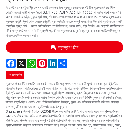
তিয়ানজিন শুনচেন ইন্ডাস্ট্রিয়াল হল একটি পেশাদার চীনা প্রস্তুতকারক এবং হট-ডিপ গ্যালভানাইজড স্টিল
গ্রেটিং সরবরাহকারী যা সম্পূর্ণরূপে GB/T 706, ASTM A36, EN 10025 মানগুলির সাথে সঙ্গতিপূর্ণ।
আমরা রাসায়নিক উদ্ভিদ, বন্দর প্ল্যাটফর্ম, পৌরসভার ওয়াকওয়ে এবং কারখানার অপারেশন মেঝেতে ব্যাপকভাবে
ব্যবহৃত অ্যান্টি-স্লিপ লোড-বেয়ারিং গ্রেটিং প্যানেল তৈরি করতে সম্পূর্ণ স্বয়ংক্রিয় উচ্চ-চাপ প্রতিরোধের ঢালাই
প্রযুক্তি গ্রহণ করি। আমরা কাস্টমাইজড স্পেসিফিকেশন, প্রাক-কাটিং, প্রি-ড্রিলিং এবং রপ্তানি সার্টিফিকেশন
নথির সম্পূর্ণ সেট সমর্থন করি, বিশ্বব্যাপী প্রকৌশল ক্রেতাদের জন্য বিনামূল্যে নমুনা এবং প্রতিযোগিতামূলক
বাল্ক কোটেশন সরবরাহ করি।
অনুসন্ধান পাঠান
Facebook
X
WhatsApp
Pinterest
LinkedIn
Share
পণ্যের বর্ণনা
গ্যালভানাইজড স্টিল গ্রেটিং হল একটি লোড-ভারিং ধাতু প্যানেল যা বহনকারী ফ্ল্যাট বার এবং ক্রস টুইস্টেড
বারগুলির উচ্চ-চাপ প্রতিরোধের ঢালাই দ্বারা গঠিত হয়, যার পরে সম্পূর্ণ হট-ডিপ গ্যালভানাইজড অ্যান্টি-জারোশন
ট্রিটমেন্ট করা হয়। এটি উচ্চ লোড ক্ষমতা, অ্যান্টি-স্লিপ কর্মক্ষমতা, দ্রুত নিষ্কাশন এবং হালকা স্ব-ওজন,
বায়ুচলাচল এবং নিষ্কাশন দক্ষতায় কঠিন ইস্পাত প্লেটের চেয়ে অনেক বেশি বৈশিষ্ট্যযুক্ত। এটি প্লেইন ঝাঁঝরি,
দানাদার অ্যান্টি-স্লিপ গ্রেটিং এবং যৌগিক ঝাঁঝরিতে বিভক্ত, অন্দর এবং বহিরঙ্গন ক্ষয়কারী পরিবেশে উল্লম্ব
এবং অনুভূমিক লোড-ভারবহন প্ল্যাটফর্মের জন্য উপযুক্ত।
Shunchen কাঁচামাল হিসাবে Q235B উচ্চ-মানের কার্বন ফ্ল্যাট ইস্পাত ব্যবহার করে, সম্পূর্ণ-স্বয়ংক্রিয়
CNC ওয়েল্ডিং উত্পাদন লাইন এবং অফলাইন পরিদর্শন স্টেশনগুলির সাথে সজ্জিত। সমস্ত সমাপ্ত গ্রেটিংগুলিকে
পলিশিং এবং পিকলিং করার পরে সম্পূর্ণ হট-ডিপ গ্যালভানাইজিং করা হয়, দস্তার আবরণের বেধ আন্তর্জাতিক
অ্যান্টি-জারা মান অনুযায়ী কঠোরভাবে নিয়ন্ত্রিত হয়। সম্পূর্ণ মান মাপ স্টক রাখা হয়, কাস্টমাইজড প্রস্থ, দৈর্ঘ্য,