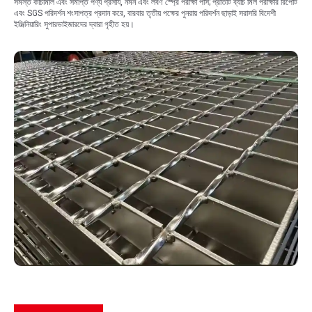
সমস্ত কাঁচামাল এবং সমাপ্ত পণ্য প্রসার্য, নমন এবং লবণ স্প্রে পরীক্ষা পাস; প্রতিটি ব্যাচ মিল পরীক্ষার রিপোর্ট
এবং SGS পরিদর্শন শংসাপত্র প্রদান করে, বারবার তৃতীয় পক্ষের পুনরায় পরিদর্শন ছাড়াই সরাসরি বিদেশী
ইঞ্জিনিয়ারিং সুপারভাইজারদের দ্বারা গৃহীত হয়।