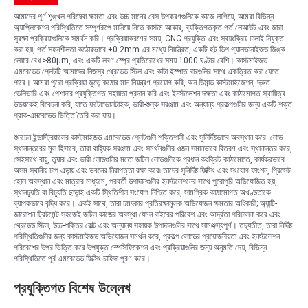
আমাদের পূর্ণ-শৃঙ্খল পরিষেবা ক্ষমতা এবং উচ্চ-মানের বেস উপকরণগুলিকে কাজে লাগিয়ে, আমরা বিভিন্ন
অ্যাপ্লিকেশন পরিস্থিতিতে সম্পূর্ণরূপে মানিয়ে নিতে কাস্টম আকার, ব্যক্তিগতকৃত গর্ত লেআউট এবং জারা
সুরক্ষা প্রক্রিয়াগুলিকে সমর্থন করি। প্রক্রিয়াকরণের সময়, CNC প্রযুক্তি এবং স্বয়ংক্রিয় ঢালাই নিযুক্ত
করা হয়, গর্ত সহনশীলতা কঠোরভাবে ±0.2mm এর মধ্যে নিয়ন্ত্রিত, একটি হট-ডিপ গ্যালভানাইজড জিঙ্ক
লেয়ার বেধ ≥80μm, এবং একটি লবণ স্প্রে প্রতিরোধের সময় 1000 ঘণ্টার বেশি। কাস্টমাইজড
এমবেডেড প্লেটটি আমাদের নিজস্ব থ্রেডেড স্টিল এবং কাটা ইস্পাত বারগুলির সাথে একত্রিত করা যেতে
পারে। আমরা পুরো প্রক্রিয়া জুড়ে কঠোর মান নিয়ন্ত্রণ প্রয়োগ করি, অন-ডিমান্ড কাস্টমাইজেশন, দ্রুত
ডেলিভারি এবং পেশাদার প্রযুক্তিগত সহায়তা প্রদান করি এবং ইনস্টলেশন দক্ষতা এবং কাঠামোগত স্থায়িত্ব
উভয়কেই বিবেচনা করি, যাতে ফটোভোলটাইক, ভারী-শুল্ক সরঞ্জাম এবং অন্যান্য প্রকল্পগুলির জন্য একটি শক্ত
প্রাক-এমবেডেড ভিত্তি তৈরি করা যায়।
শুনচেন ইন্ডাস্ট্রিয়ালের কাস্টমাইজড এমবেডেড প্লেটগুলি শক্তিশালী এবং সুনির্দিষ্টভাবে অবস্থান করে: লোড
স্থানান্তরের মূল হিসাবে, তারা বাহ্যিক সরঞ্জাম এবং সমর্থনগুলির ওজন সমানভাবে বিতরণ এবং স্থানান্তর করে,
সেইসাথে বায়ু, তুষার এবং ভারী লোডগুলির মতো জটিল লোডগুলিকে প্রধান কংক্রিট কাঠামোতে, কার্যকরভাবে
অসম স্থানীয় চাপ এড়ায় এবং ভবনের নিরাপত্তা রক্ষা করে৷ তাদের সুনির্দিষ্ট ফিক্সিং এবং সংযোগ ফাংশন, প্রিসেট
হোল অবস্থান এবং মাত্রার মাধ্যমে, পরবর্তী উপাদানগুলির ইনস্টলেশনের সাথে পুরোপুরি অভিযোজিত হয়,
স্থানচ্যুতি বা বিচ্যুতি ছাড়াই একটি স্থিতিশীল সংযোগ নিশ্চিত করে, সামগ্রিক কাঠামোগত অখণ্ডতাকে
ব্যাপকভাবে বৃদ্ধি করে। একই সাথে, তারা চমৎকার প্রতিরক্ষামূলক অভিযোজন ক্ষমতার অধিকারী; অ্যান্টি-
জারোশন ট্রিটমেন্ট সহজেই জটিল কাজের অবস্থা যেমন বাইরের পরিবেশ এবং আর্দ্রতা পরিচালনা করে এবং
থ্রেডেড স্টিল, উচ্চ-শক্তির বোল্ট এবং অন্যান্য সহায়ক উপাদানগুলির সাথে সামঞ্জস্যপূর্ণ। তদ্ব্যতীত, তারা নির্দিষ্ট
পরিস্থিতিগুলির জন্য কাস্টমাইজড অভিযোজন সমর্থন করে, প্রকল্প লোডের প্রয়োজনীয়তা এবং ইনস্টলেশন
পরিবেশের উপর ভিত্তি করে উপযুক্ত স্পেসিফিকেশন এবং প্রক্রিয়াগুলির জন্য অনুমতি দেয়, বিভিন্ন
পরিস্থিতিতে পূর্ব-এমবেডেড ফিক্সিং চাহিদা পূরণ করে।
প্রযুক্তিগত বিশেষ উল্লেখ