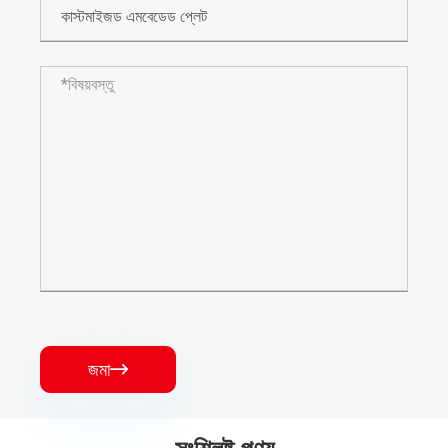
জমা
