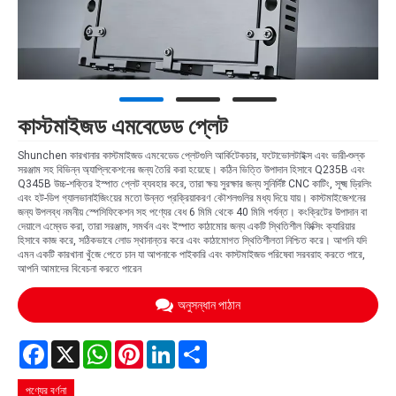
কাস্টমাইজড এমবেডেড প্লেট
Shunchen কারখানার কাস্টমাইজড এমবেডেড প্লেটগুলি আর্কিটেকচার, ফটোভোলটাইক্স এবং ভারী-শুল্ক
সরঞ্জাম সহ বিভিন্ন অ্যাপ্লিকেশনের জন্য তৈরি করা হয়েছে। কঠিন ভিত্তি উপাদান হিসাবে Q235B এবং
Q345B উচ্চ-শক্তির ইস্পাত প্লেট ব্যবহার করে, তারা ক্ষয় সুরক্ষার জন্য সুনির্দিষ্ট CNC কাটিং, সূক্ষ্ম ড্রিলিং
এবং হট-ডিপ গ্যালভানাইজিংয়ের মতো উন্নত প্রক্রিয়াকরণ কৌশলগুলির মধ্য দিয়ে যায়। কাস্টমাইজেশনের
জন্য উপলব্ধ নমনীয় স্পেসিফিকেশন সহ পণ্যের বেধ 6 মিমি থেকে 40 মিমি পর্যন্ত। কংক্রিটের উপাদান বা
দেয়ালে এম্বেড করা, তারা সরঞ্জাম, সমর্থন এবং ইস্পাত কাঠামোর জন্য একটি স্থিতিশীল ফিক্সিং ক্যারিয়ার
হিসাবে কাজ করে, সঠিকভাবে লোড স্থানান্তর করে এবং কাঠামোগত স্থিতিশীলতা নিশ্চিত করে। আপনি যদি
এমন একটি কারখানা খুঁজে পেতে চান যা আপনাকে পাইকারি এবং কাস্টমাইজড পরিষেবা সরবরাহ করতে পারে,
আপনি আমাদের বিবেচনা করতে পারেন
অনুসন্ধান পাঠান
Facebook
X
WhatsApp
Pinterest
LinkedIn
Share
পণ্যের বর্ণনা