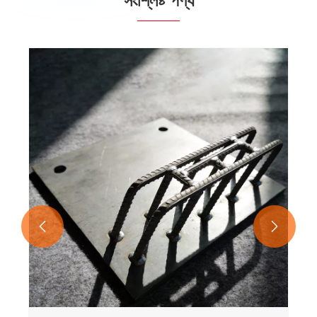
সংশ্লিষ্ট পণ্য

