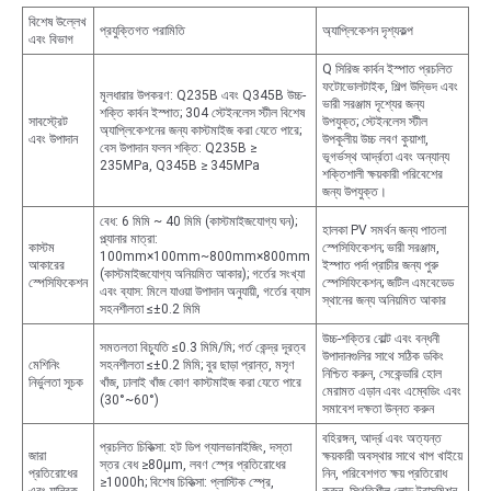
বিশেষ উল্লেখ
প্রযুক্তিগত পরামিতি
অ্যাপ্লিকেশন দৃশ্যকল্প
এবং বিভাগ
Q সিরিজ কার্বন ইস্পাত প্রচলিত
ফটোভোলটাইক, শিল্প উদ্ভিদ এবং
মূলধারার উপকরণ: Q235B এবং Q345B উচ্চ-
ভারী সরঞ্জাম দৃশ্যের জন্য
শক্তি কার্বন ইস্পাত; 304 স্টেইনলেস স্টীল বিশেষ
সাবস্ট্রেট
উপযুক্ত; স্টেইনলেস স্টীল
অ্যাপ্লিকেশনের জন্য কাস্টমাইজ করা যেতে পারে;
এবং উপাদান
উপকূলীয় উচ্চ লবণ কুয়াশা,
বেস উপাদান ফলন শক্তি: Q235B ≥
ভূগর্ভস্থ আর্দ্রতা এবং অন্যান্য
235MPa, Q345B ≥ 345MPa
শক্তিশালী ক্ষয়কারী পরিবেশের
জন্য উপযুক্ত।
বেধ: 6 মিমি ~ 40 মিমি (কাস্টমাইজযোগ্য ঘন);
হালকা PV সমর্থন জন্য পাতলা
প্ল্যানার মাত্রা:
কাস্টম
স্পেসিফিকেশন; ভারী সরঞ্জাম,
100mm×100mm~800mm×800mm
আকারের
ইস্পাত পর্দা প্রাচীর জন্য পুরু
(কাস্টমাইজযোগ্য অনিয়মিত আকার); গর্তের সংখ্যা
স্পেসিফিকেশন
স্পেসিফিকেশন; জটিল এমবেডেড
এবং ব্যাস: মিলে যাওয়া উপাদান অনুযায়ী, গর্তের ব্যাস
স্থানের জন্য অনিয়মিত আকার
সহনশীলতা ≤±0.2 মিমি
উচ্চ-শক্তির বোল্ট এবং বন্ধনী
সমতলতা বিচ্যুতি ≤0.3 মিমি/মি; গর্ত কেন্দ্র দূরত্ব
উপাদানগুলির সাথে সঠিক ডকিং
মেশিনিং
সহনশীলতা ≤±0.2 মিমি; বুর ছাড়া প্রান্ত, মসৃণ
নিশ্চিত করুন, সেকেন্ডারি হোল
নির্ভুলতা সূচক
খাঁজ, ঢালাই খাঁজ কোণ কাস্টমাইজ করা যেতে পারে
মেরামত এড়ান এবং এম্বেডিং এবং
(30°~60°)
সমাবেশ দক্ষতা উন্নত করুন
বহিরঙ্গন, আর্দ্র এবং অত্যন্ত
প্রচলিত চিকিত্সা: হট ডিপ গ্যালভানাইজিং, দস্তা
জারা
ক্ষয়কারী অবস্থার সাথে খাপ খাইয়ে
স্তর বেধ ≥80μm, লবণ স্প্রে প্রতিরোধের
প্রতিরোধের
নিন, পরিবেশগত ক্ষয় প্রতিরোধ
≥1000h; বিশেষ চিকিত্সা: প্লাস্টিক স্প্রে,