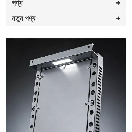
পণ্য
নতুন পণ্য