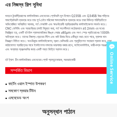
এর নিজস্ব শিল্প সুবিধা
শুনচেন ইন্ডাস্ট্রিয়ালের কাস্টমাইজড এমবেডেড প্লেটগুলি মূল হিসাবে Q235B এবং Q345B উচ্চ-শক্তির
সাবস্ট্রেটগুলি ব্যবহার করে তার পূর্ণ-চেইন পরিষেবা ক্ষমতাগুলিকে ব্যবহার করে৷ তারা বিভিন্ন পরিস্থিতিতে
অভিযোজিত অনিয়মিত আকার, গর্ত লেআউট এবং ক্ষয়-বিরোধী প্রক্রিয়াগুলির কাস্টমাইজেশন সমর্থন করে।
CNC মেশিনিং এবং স্বয়ংক্রিয় ঢালাই নিযুক্ত করা, গর্ত সহনশীলতা কঠোরভাবে ±0.2mm এর মধ্যে
নিয়ন্ত্রিত হয়, একটি হট-ডিপ গ্যালভানাইজড জিঙ্ক লেয়ার ≥80μm এবং লবণ স্প্রে প্রতিরোধের 1000h
অতিক্রম করে। তাদের নিজস্ব থ্রেডেড স্টিল এবং কাট রিবার দিয়ে একীভূত করা যেতে পারে, ব্যাপক মান
নিয়ন্ত্রণ নিশ্চিত করে। অন-ডিমান্ড কাস্টমাইজেশন, দ্রুত ডেলিভারি এবং প্রযুক্তিগত সহায়তা প্রদান করে, তারা
কাঠামোগত স্থায়িত্বের সাথে ইনস্টলেশন দক্ষতার ভারসাম্য বজায় রাখে, ফটোভোলটাইক, ভারী-শুল্ক সরঞ্জাম
এবং অন্যান্য প্রকল্পগুলির জন্য একটি শক্ত ভিত্তি স্থাপন করে।
Online Service
হট ট্যাগ: চীন কাস্টমাইজড এমবেডেড প্লেট প্রস্তুতকারক, সরবরাহকারী
সম্পর্কিত বিভাগ
কার্টেন ওয়াল ইস্পাত উপকরণ
সমকোণ স্কয়ার টিউব
এমবেডেড অংশ
অনুসন্ধান পাঠান