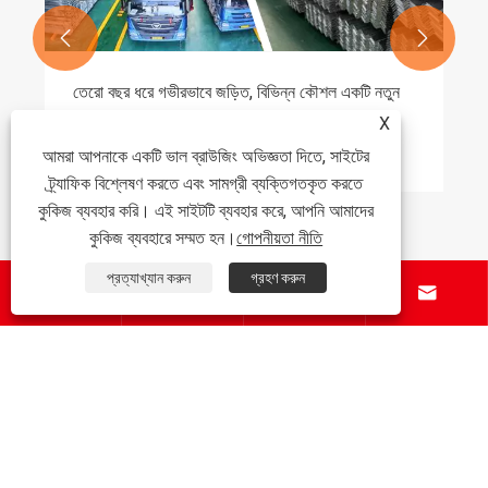


তেরো বছর ধরে গভীরভাবে জড়িত, বিভিন্ন কৌশল একটি নতুন
অধ্যায়ের পথ প্রশস্ত করে
X
আরো দেখুন >>
আমরা আপনাকে একটি ভাল ব্রাউজিং অভিজ্ঞতা দিতে, সাইটের
ট্র্যাফিক বিশ্লেষণ করতে এবং সামগ্রী ব্যক্তিগতকৃত করতে
কুকিজ ব্যবহার করি। এই সাইটটি ব্যবহার করে, আপনি আমাদের
কুকিজ ব্যবহারে সম্মত হন।
গোপনীয়তা নীতি
প্রত্যাখ্যান করুন
গ্রহণ করুন




আমাদের সম্পর্কে
পণ্য
যোগাযোগ করুন
আমাদের অনুসরণ করো