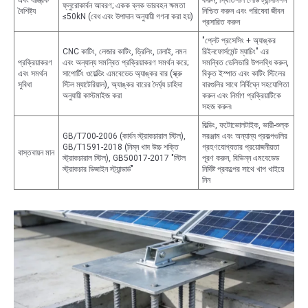
এবং যান্ত্রিক
করুন, স্থিতিশীল লোড ট্রান্সমিশন
ফ্লুরোকার্বন আবরণ; একক ব্লক ভারবহন ক্ষমতা
বৈশিষ্ট্য
নিশ্চিত করুন এবং পরিষেবা জীবন
≤50kN (বেধ এবং উপাদান অনুযায়ী গণনা করা হয়)
প্রসারিত করুন
"প্লেট প্রসেসিং + অ্যাঙ্কর
CNC কাটিং, লেজার কাটিং, ড্রিলিং, ঢালাই, নমন
রিইনফোর্সমেন্ট ম্যাচিং" এর
প্রক্রিয়াকরণ
এবং অন্যান্য সমন্বিত প্রক্রিয়াকরণ সমর্থন করে;
সমন্বিত ডেলিভারি উপলব্ধি করুন,
এবং সমর্থন
সাপোর্টিং ওয়েল্ডিং এমবেডেড অ্যাঙ্কর বার (স্ক্রু
বিকৃত ইস্পাত এবং কাটিং স্টিলের
সুবিধা
স্টিল ম্যাটেরিয়াল), অ্যাঙ্কর বারের দৈর্ঘ্য চাহিদা
বারগুলির সাথে নির্বিঘ্নে সহযোগিতা
অনুযায়ী কাস্টমাইজ করা
করুন এবং নির্মাণ প্রক্রিয়াটিকে
সহজ করুন৷
বিল্ডিং, ফটোভোলটাইক, ভারী-শুল্ক
GB/T700-2006 (কার্বন স্ট্রাকচারাল স্টিল),
সরঞ্জাম এবং অন্যান্য প্রকল্পগুলির
GB/T1591-2018 (নিম্ন খাদ উচ্চ শক্তি
গ্রহণযোগ্যতার প্রয়োজনীয়তা
বাস্তবায়ন মান
স্ট্রাকচারাল স্টিল), GB50017-2017 "স্টিল
পূরণ করুন, বিভিন্ন এমবেডেড
স্ট্রাকচার ডিজাইন স্ট্যান্ডার্ড"
নির্দিষ্ট প্রকল্পের সাথে খাপ খাইয়ে
নিন