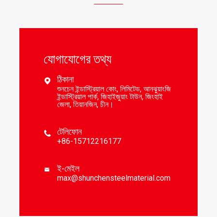
যোগাযোগের তথ্য
ঠিকানা

শুনচেন ইন্ডাস্ট্রিয়াল কোং, লিমিটেড, আনঝুয়াংজি
ইন্ডাস্ট্রিয়াল পার্ক, জিহাইজুয়াং টাউন, জিংহাই
জেলা, তিয়ানজিন, চীন।
টেলিফোন

+86-15712216177
ই-মেইল

max@shunchensteelmaterial.com