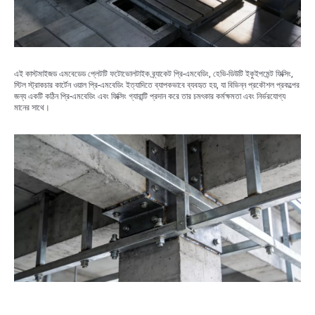
এই কাস্টমাইজড এমবেডেড প্লেটটি ফটোভোলটাইক ব্র্যাকেট প্রি-এমবেডিং, হেভি-ডিউটি ​​ইকুইপমেন্ট ফিক্সিং,
স্টিল স্ট্রাকচার কার্টেন ওয়াল প্রি-এমবেডিং ইত্যাদিতে ব্যাপকভাবে ব্যবহৃত হয়, যা বিভিন্ন প্রকৌশল প্রকল্পের
জন্য একটি কঠিন প্রি-এমবেডিং এবং ফিক্সিং গ্যারান্টি প্রদান করে তার চমৎকার কর্মক্ষমতা এবং নির্ভরযোগ্য
মানের সাথে।